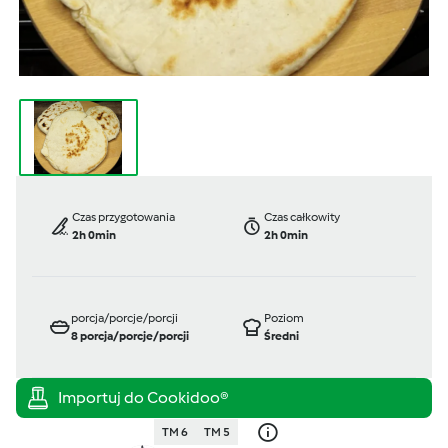
Czas przygotowania
Czas całkowity
2h 0min
2h 0min
porcja/porcje/porcji
Poziom
8
porcja/porcje/porcji
Średni
TM 6
TM 5