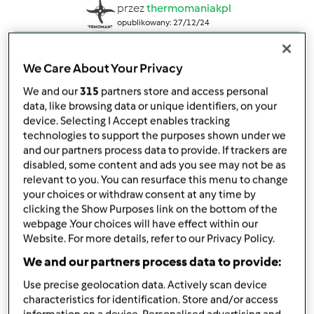
przez
thermomaniakpl
opublikowany: 27/12/24
Dodaj do moich kolekcji
We Care About Your Privacy
podziel się przepisem
We and our
315
partners store and access personal
Stwórz wariant
data, like browsing data or unique identifiers, on your
device. Selecting I Accept enables tracking
technologies to support the purposes shown under we
and our partners process data to provide. If trackers are
disabled, some content and ads you see may not be as
relevant to you. You can resurface this menu to change
your choices or withdraw consent at any time by
Składniki
clicking the Show Purposes link on the bottom of the
webpage .Your choices will have effect within our
Chlebek naan
Website. For more details, refer to our Privacy Policy.
500
g
mąki pszennej
We and our partners process data to provide:
1
płaska łyżeczka soli
Use precise geolocation data. Actively scan device
30
g
świeżych drożdży
characteristics for identification. Store and/or access
3/4
szklanki jogurtu naturalnego