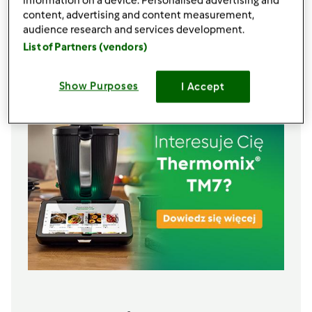
information on a device. Personalised advertising and
3/4
szklanki ciepłej wody
content, advertising and content measurement,
1
łyżeczki
cukru
audience research and services development.
2
łyżki
oliwy
List of Partners (vendors)
Lista zakupów
Show Purposes
I Accept