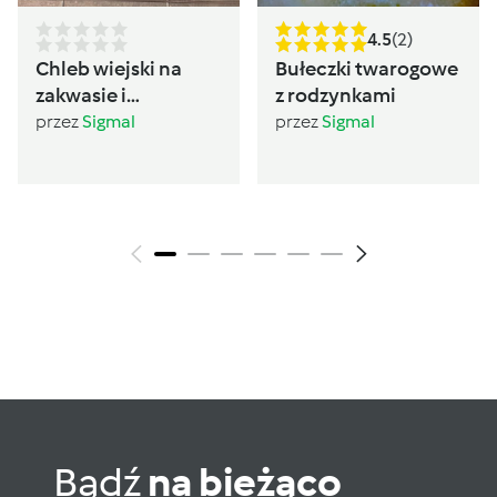
4.5
(2)
Chleb wiejski na
Bułeczki twarogowe
zakwasie i
z rodzynkami
drożdżach
przez
Sigmal
przez
Sigmal
Bądź
na bieżąco