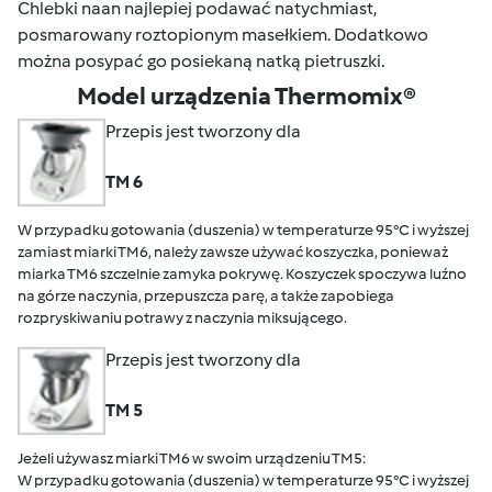
Chlebki naan najlepiej podawać natychmiast,
posmarowany roztopionym masełkiem. Dodatkowo
można posypać go posiekaną natką pietruszki.
Model urządzenia Thermomix®
Przepis jest tworzony dla
TM 6
W przypadku gotowania (duszenia) w temperaturze 95°C i wyższej
zamiast miarki TM6, należy zawsze używać koszyczka, ponieważ
miarka TM6 szczelnie zamyka pokrywę. Koszyczek spoczywa luźno
na górze naczynia, przepuszcza parę, a także zapobiega
rozpryskiwaniu potrawy z naczynia miksującego.
Przepis jest tworzony dla
TM 5
Jeżeli używasz miarki TM6 w swoim urządzeniu TM5:
W przypadku gotowania (duszenia) w temperaturze 95°C i wyższej