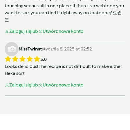
touching scenes all in one place. If there is a webtoon you
want to see, you can find it right away on Joatoon.
무료웹
툰
Zaloguj się
lub
Utwórz nowe konto
MissTwinst
stycznia 8, 2025 at 02:52
5.0
Looks delicious! The recipe is not difficult to make either
Hexa sort
Zaloguj się
lub
Utwórz nowe konto