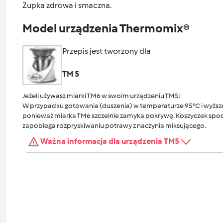
Zupka zdrowa i smaczna.
Model urządzenia Thermomix®
Przepis jest tworzony dla
TM 5
Jeżeli używasz miarki TM6 w swoim urządzeniu TM5:
W przypadku gotowania (duszenia) w temperaturze 95°C i wyższej
ponieważ miarka TM6 szczelnie zamyka pokrywę. Koszyczek spocz
zapobiega rozpryskiwaniu potrawy z naczynia miksującego.
Ważna informacja dla urządzenia TM5