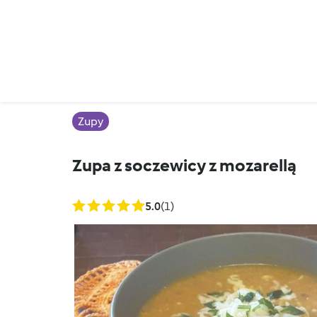
Zupy
Zupa z soczewicy z mozarellą
5.0
(1)