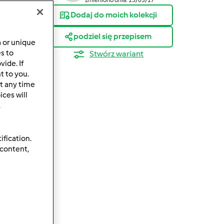
Dodaj do moich kolekcji
podziel się przepisem
a or unique
es to
Stwórz wariant
ide. If
t to you.
t any time
ces will
.
ification.
 content,