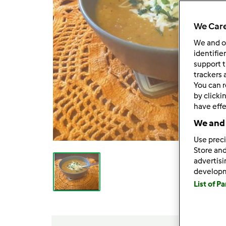
We Care
We and 
identifie
support t
trackers 
You can r
by clicki
have effe
We and 
Use preci
Store and
advertis
develop
List of P