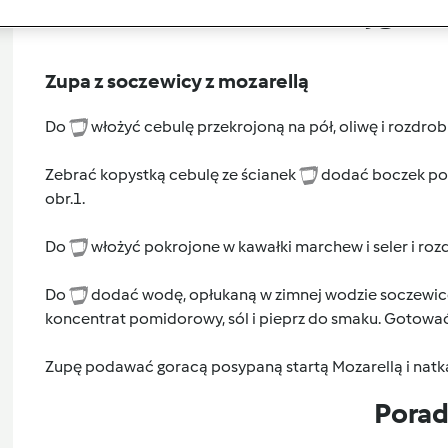
Przygoto
Zupa z soczewicy z mozarellą
Do
włożyć cebulę przekrojoną na pół, oliwę i rozdrobn
Zebrać kopystką cebulę ze ścianek
dodać boczek pokr
obr.1.
Do
włożyć pokrojone w kawałki marchew i seler i rozd
Do
dodać wodę, opłukaną w zimnej wodzie soczewicę,
koncentrat pomidorowy, sól i pieprz do smaku. Gotować
Zupę podawać goracą posypaną startą Mozarellą i natką
Pora