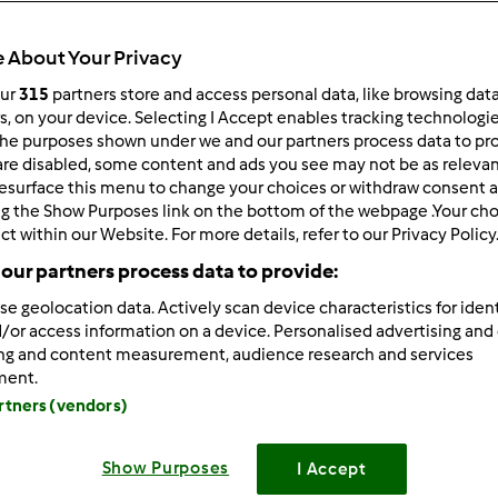
Czas całkowity
35min
 About Your Privacy
our
315
partners store and access personal data, like browsing dat
rs, on your device. Selecting I Accept enables tracking technologi
porcja/porcje/porcji
he purposes shown under we and our partners process data to prov
0
porcja/porcje/porcji
are disabled, some content and ads you see may not be as relevan
esurface this menu to change your choices or withdraw consent a
ng the Show Purposes link on the bottom of the webpage .Your choi
ct within our Website. For more details, refer to our Privacy Policy
Poziom
Łatwy
our partners process data to provide:
se geolocation data. Actively scan device characteristics for ident
/or access information on a device. Personalised advertising and
ing and content measurement, audience research and services
ment.
artners (vendors)
Show Purposes
I Accept