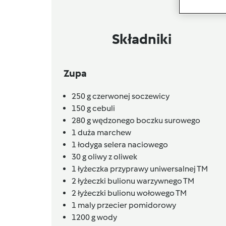
Składniki
Zupa
250
g
czerwonej soczewicy
150
g
cebuli
280
g
wędzonego boczku surowego
1
duża marchew
1
łodyga selera naciowego
30
g
oliwy z oliwek
1
łyżeczka przyprawy uniwersalnej TM
2
łyżeczki bulionu warzywnego TM
2
łyżeczki bulionu wołowego TM
1
maly przecier pomidorowy
1200
g
wody