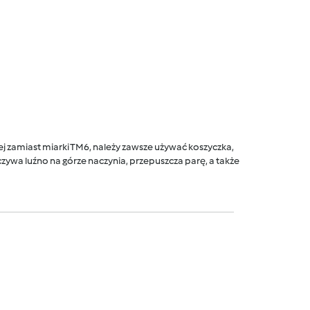
 zamiast miarki TM6, należy zawsze używać koszyczka,
ywa luźno na górze naczynia, przepuszcza parę, a także