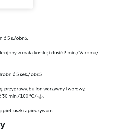
wanie
ić 5 s./obr.6.
ojony w małą kostkę i dusić 3 min./ Varoma/
robnić 5 sek./ obr.5
 przyprawy, bulion warzywny i wołowy,
 30 min./ 100 °C/
.
 pietruszki z pieczywem.
dy