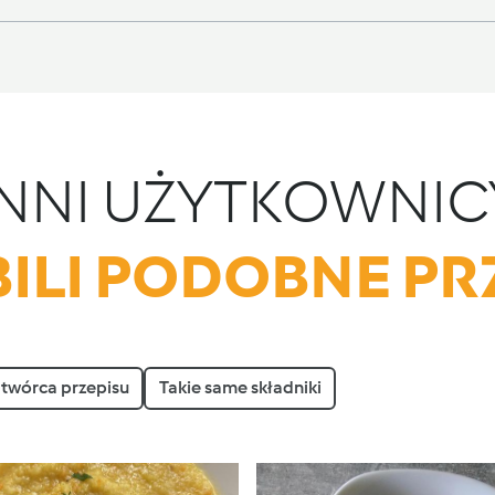
INNI UŻYTKOWNIC
ILI PODOBNE PR
 twórca przepisu
Takie same składniki