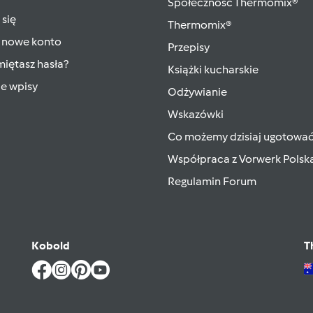
Społeczność Thermomix®
 się
Thermomix®
 nowe konto
Przepisy
iętasz hasła?
Książki kucharskie
ie wpisy
Odżywianie
Wskazówki
Co możemy dzisiaj ugotowa
Współpraca z Vorwerk Polsk
Regulamin Forum
Kobold
T