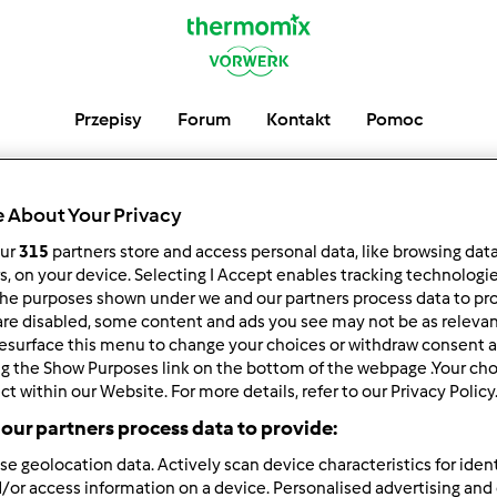
Przepisy
Forum
Kontakt
Pomoc
 About Your Privacy
Ostatnie Post
our
315
partners store and access personal data, like browsing dat
rs, on your device. Selecting I Accept enables tracking technologi
he purposes shown under we and our partners process data to prov
are disabled, some content and ads you see may not be as relevan
esurface this menu to change your choices or withdraw consent a
ng the Show Purposes link on the bottom of the webpage .Your choi
ct within our Website. For more details, refer to our Privacy Policy
Autor
Odpowiedzi
our partners process data to provide:
se geolocation data. Actively scan device characteristics for ident
/or access information on a device. Personalised advertising and