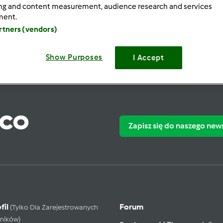
ing and content measurement, audience research and services
ment.
artners (vendors)
Show Purposes
I Accept
ąco
Zapisz się do naszego new
fil
Forum
(tylko Dla Zarejestrowanych
ników)