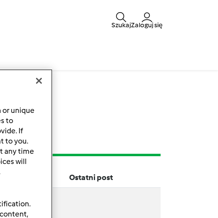
Szukaj
Zaloguj się
y
a or unique
es to
ide. If
t to you.
t any time
ces will
.
Ostatni post
ification.
 content,