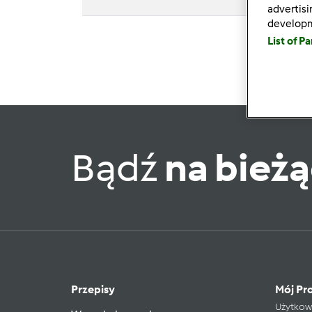
advertis
develop
List of P
Bądź
na bież
Przepisy
Mój Pro
Użytkow