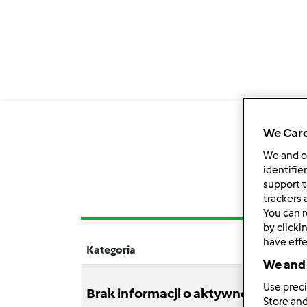
We Care
We and 
identifie
support t
trackers 
You can r
by clicki
have effe
Kategoria
Tytuł
We and 
Use preci
Brak informacji o aktywnościach
Store and