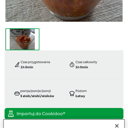
Czas przygotowania
Czas całkowity
1h 0min
1h 0min
porcja/porcje/porcji
Poziom
5
słoik/słoiki/słoików
Łatwy
TM 31