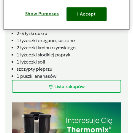
700
g
pomidorów Lima,
pokrojonych
1
papryka czerwona
Show Purposes
I Accept
1
papryka żółta
3
łyżki
octu z czerwonego wina
2-3
łyżki
cukru
1
łyżeczki
oregano, suszone
2
łyżeczki
kminu rzymskiego
1
łyżeczki
słodkiej papryki
1
łyżeczki
soli
szczypty
pieprzu
1
puszki
ananasów
Lista zakupów