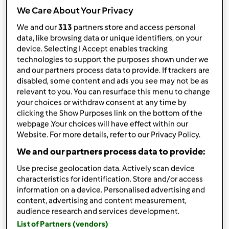
przez
za sałatą
We Care About Your Privacy
opublikowany: 28/09/16
zmieniono dnia: 20/12/16
We and our
313
partners store and access personal
data, like browsing data or unique identifiers, on your
Dodaj do moich kolekcji
device. Selecting I Accept enables tracking
technologies to support the purposes shown under we
podziel się przepisem
and our partners process data to provide. If trackers are
Stwórz wariant
disabled, some content and ads you see may not be as
relevant to you. You can resurface this menu to change
your choices or withdraw consent at any time by
clicking the Show Purposes link on the bottom of the
webpage .Your choices will have effect within our
Website. For more details, refer to our Privacy Policy.
Składniki
We and our partners process data to provide:
Use precise geolocation data. Actively scan device
Salsa
characteristics for identification. Store and/or access
1
cebula duza
information on a device. Personalised advertising and
2
ząbki
czosnku
content, advertising and content measurement,
audience research and services development.
1
papryczka chilli
List of Partners (vendors)
10
g
oliwy