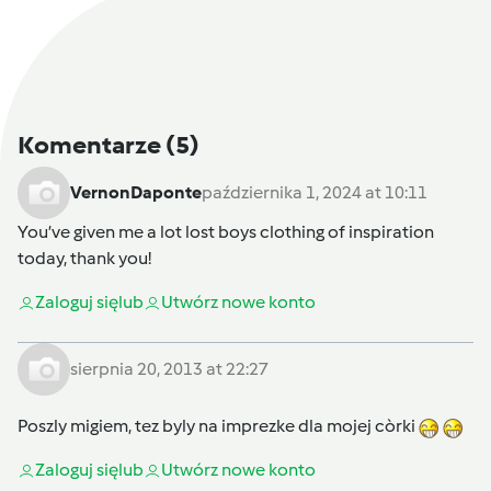
Komentarze
(5)
VernonDaponte
października 1, 2024 at 10:11
You’ve given me a lot
lost boys clothing
of inspiration
today, thank you!
Zaloguj się
lub
Utwórz nowe konto
sierpnia 20, 2013 at 22:27
Poszly migiem, tez byly na imprezke dla mojej còrki
Zaloguj się
lub
Utwórz nowe konto