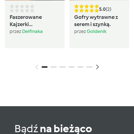
5.0
(2)
Faszerowane
Gofry wytrawne z
Kajzerki
serem i szynką.
PoliczonaSzama
przez
Delfinaka
przez
Goldenik
Bądź
na bieżąco