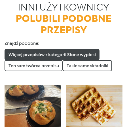
INNI UŻYTKOWNICY
POLUBILI PODOBNE
PRZEPISY
Znajdź podobne:
Więcej przepisów z kategorii Słone wypieki
Ten sam twórca przepisu
Takie same składniki