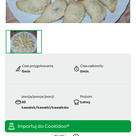
Czas przygotowania
Czas całkowity
0min
0min
porcja/porcje/porcji
Poziom
40
Łatwy
kawałek/kawałki/kawałków