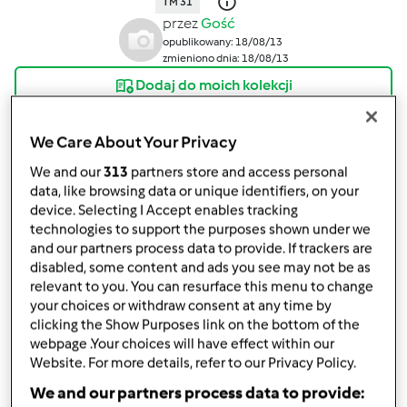
TM 31
przez
Gość
opublikowany: 18/08/13
zmieniono dnia: 18/08/13
Dodaj do moich kolekcji
podziel się przepisem
We Care About Your Privacy
Stwórz wariant
We and our
313
partners store and access personal
data, like browsing data or unique identifiers, on your
device. Selecting I Accept enables tracking
technologies to support the purposes shown under we
and our partners process data to provide. If trackers are
disabled, some content and ads you see may not be as
Składniki
relevant to you. You can resurface this menu to change
your choices or withdraw consent at any time by
Ciasto
clicking the Show Purposes link on the bottom of the
webpage .Your choices will have effect within our
120
gramów
mleka badz wody, jak kto woli
Website. For more details, refer to our Privacy Policy.
1
szczypta soli
We and our partners process data to provide:
250
gramów
mąki