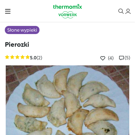
Słone wypieki
Pierozki
5.0
(2)
(5)
(4)