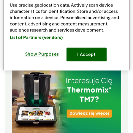
25
gramów
oleju z oliwek
Use precise geolocation data. Actively scan device
characteristics for identification. Store and/or access
Nadzienie
information on a device. Personalised advertising and
pietruszka , posiekana
content, advertising and content measurement,
cukinie pokrojone na plasterki (wg dlugosci)
audience research and services development.
ser zòlty, niezbyt miekki ( np. salami)
List of Partners (vendors)
Lista zakupów
Show Purposes
I Accept