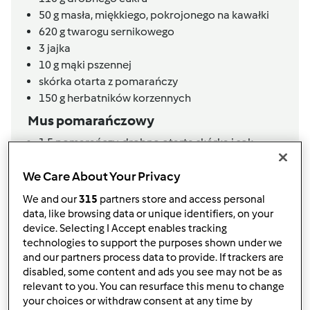
50
g
masła,
miękkiego, pokrojonego na kawałki
620
g
twarogu sernikowego
3
jajka
10
g
mąki pszennej
skórka otarta z pomarańczy
150
g
herbatników korzennych
Mus pomarańczowy
1,5
pomarańczy,
drobno otarta skórka i sok
80
g
cukru
2
jajka,
temp. pokojowa
We Care About Your Privacy
2
żółtka,
temp. pokojowa
We and our
315
partners store and access personal
czekolada,
drobno starta, do dekoracji (kawałek)
data, like browsing data or unique identifiers, on your
80
g
masła,
miękkiego, pokrojonego na kawałki
device. Selecting I Accept enables tracking
technologies to support the purposes shown under we
Lista zakupów
and our partners process data to provide. If trackers are
disabled, some content and ads you see may not be as
relevant to you. You can resurface this menu to change
your choices or withdraw consent at any time by