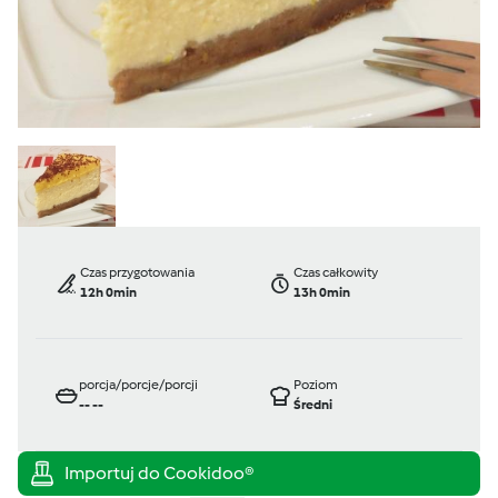
Czas przygotowania
Czas całkowity
12h 0min
13h 0min
porcja/porcje/porcji
Poziom
--
--
Średni