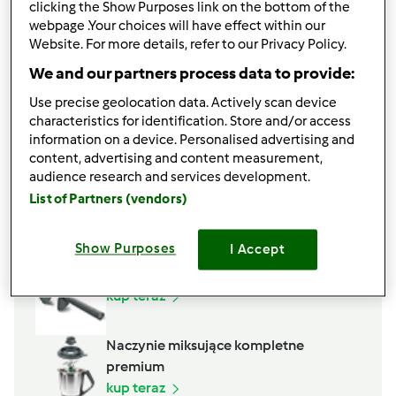
clicking the Show Purposes link on the bottom of the
webpage .Your choices will have effect within our
Website. For more details, refer to our Privacy Policy.
We and our partners process data to provide:
Use precise geolocation data. Actively scan device
characteristics for identification. Store and/or access
information on a device. Personalised advertising and
content, advertising and content measurement,
audience research and services development.
List of Partners (vendors)
Akcesoria, których potrzebujesz
Show Purposes
I Accept
Kopystka
kup teraz
Naczynie miksujące kompletne
premium
kup teraz