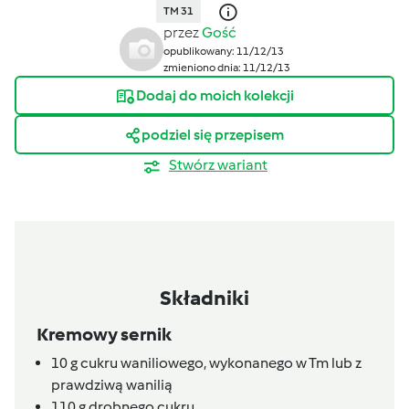
TM 31
przez
Gość
opublikowany: 11/12/13
zmieniono dnia: 11/12/13
Dodaj do moich kolekcji
podziel się przepisem
Stwórz wariant
Składniki
Kremowy sernik
10
g
cukru waniliowego,
wykonanego w Tm lub z
prawdziwą wanilią
110
g
drobnego cukru