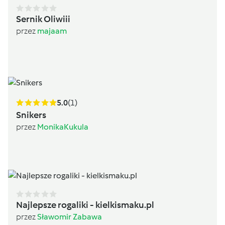
Sernik Oliwiii
przez
majaam
5.0
(1)
Snikers
przez
MonikaKukula
Najlepsze rogaliki - kielkismaku.pl
przez
Sławomir Zabawa