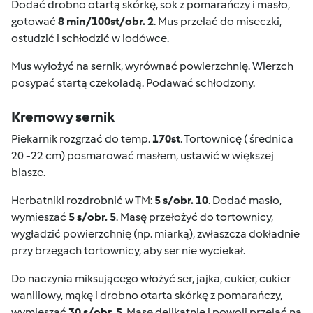
Dodać drobno otartą skórkę, sok z pomarańczy i masło,
gotować
8 min/100st/obr. 2
. Mus przelać do miseczki,
ostudzić i schłodzić w lodówce.
Mus wyłożyć na sernik, wyrównać powierzchnię. Wierzch
posypać startą czekoladą. Podawać schłodzony.
Kremowy sernik
Piekarnik rozgrzać do temp.
170st
. Tortownicę ( średnica
20 -22 cm) posmarować masłem, ustawić w większej
blasze.
Herbatniki rozdrobnić w TM:
5 s/obr. 10
. Dodać masło,
wymieszać
5 s/obr. 5
. Masę przełożyć do tortownicy,
wygładzić powierzchnię (np. miarką), zwłaszcza dokładnie
przy brzegach tortownicy, aby ser nie wyciekał.
Do naczynia miksującego włożyć ser, jajka, cukier, cukier
waniliowy, mąkę i drobno otarta skórkę z pomarańczy,
wymieszać
30 s/obr. 5
. Masę delikatnie i powoli przelać na