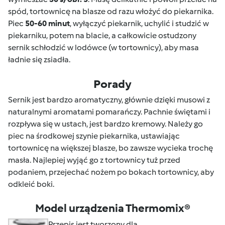
spód, tortownicę na blasze od razu włożyć do piekarnika.
Piec
50-60 minut
, wyłączyć piekarnik, uchylić i studzić w
piekarniku, potem na blacie, a całkowicie ostudzony
sernik schłodzić w lodówce (w tortownicy), aby masa
ładnie się zsiadła.
Porady
Sernik jest bardzo aromatyczny, głównie dzięki musowi z
naturalnymi aromatami pomarańczy. Pachnie świętami i
rozpływa się w ustach, jest bardzo kremowy. Należy go
piec na środkowej szynie piekarnika, ustawiając
tortownicę na większej blasze, bo zawsze wycieka trochę
masła. Najlepiej wyjąć go z tortownicy tuż przed
podaniem, przejechać nożem po bokach tortownicy, aby
odkleić boki.
Model urządzenia Thermomix®
Przepis jest tworzony dla