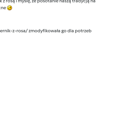
 z rosą i myślę, że posotanie naszą tradycją na
ocne
sernik-z-rosa/ zmodyfikowała go dla potrzeb