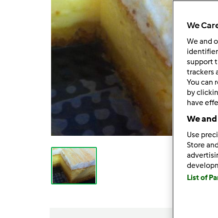
We Care
We and 
identifie
support t
trackers 
You can r
by clicki
have effe
We and 
Use preci
Store and
advertis
develop
List of P