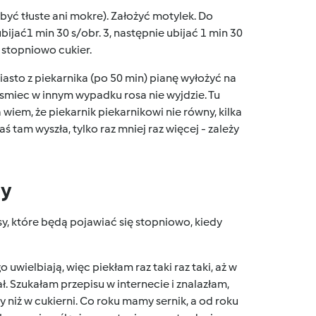
być tłuste ani mokre). Założyć motylek. Do
bijać1 min 30 s/obr. 3, następnie ubijać 1 min 30
 stopniowo cukier.
iasto z piekarnika (po 50 min) pianę wyłożyć na
ę smiec w innym wypadku rosa nie wyjdzie. Tu
iem, że piekarnik piekarnikowi nie równy, kilka
ś tam wyszła, tylko raz mniej raz więcej - zależy
dy
sy, które będą pojawiać się stopniowo, kiedy
uwielbiają, więc piekłam raz taki raz taki, aż w
ł. Szukałam przepisu w internecie i znalazłam,
 niż w cukierni. Co roku mamy sernik, a od roku