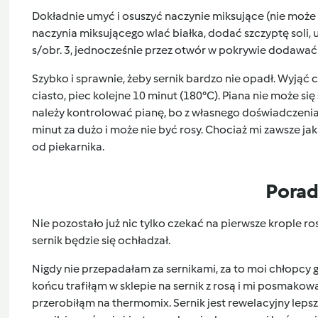
Dokładnie umyć i osuszyć naczynie miksujące (nie może 
naczynia miksującego wlać białka, dodać szczyptę soli, u
s/obr. 3, jednocześnie przez otwór w pokrywie dodawać
Szybko i sprawnie, żeby sernik bardzo nie opadł. Wyjąć c
ciasto, piec kolejne 10 minut (180°C). Piana nie może si
należy kontrolować pianę, bo z własnego doświadczenia w
minut za dużo i może nie być rosy. Chociaż mi zawsze jaka
od piekarnika.
Pora
Nie pozostało już nic tylko czekać na pierwsze krople ro
sernik będzie się ochładzał.
Nigdy nie przepadałam za sernikami, za to moi chłopcy go 
końcu trafiłąm w sklepie na sernik z rosą i mi posmakowa
przerobiłąm na thermomix. Sernik jest rewelacyjny lepszy