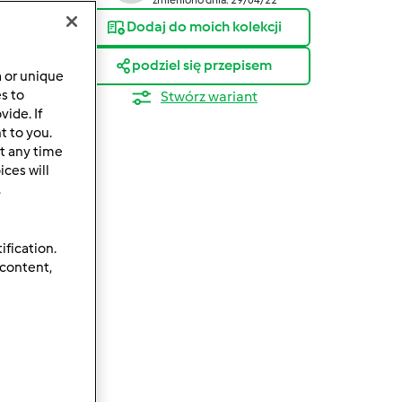
Dodaj do moich kolekcji
podziel się przepisem
a or unique
es to
Stwórz wariant
ide. If
t to you.
ów
t any time
ces will
.
ification.
 content,