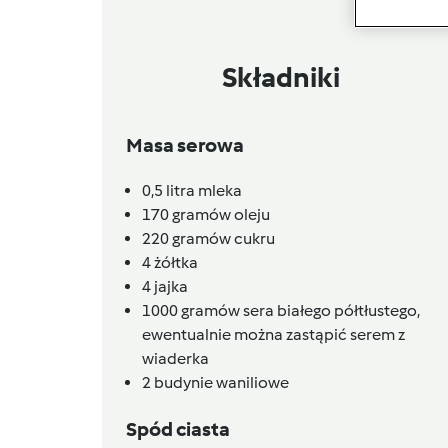
Składniki
Masa serowa
0,5
litra
mleka
170
gramów
oleju
220
gramów
cukru
4
żółtka
4
jajka
1000
gramów
sera białego półtłustego,
ewentualnie można zastąpić serem z
wiaderka
2
budynie waniliowe
Spód ciasta