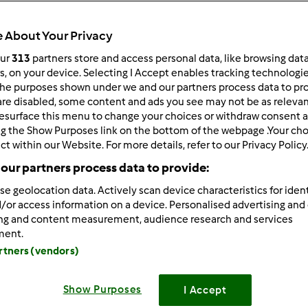
Czas całkowity
2h 40min
 About Your Privacy
our
313
partners store and access personal data, like browsing dat
rs, on your device. Selecting I Accept enables tracking technologi
porcja/porcje/porcji
he purposes shown under we and our partners process data to prov
25
are disabled, some content and ads you see may not be as relevan
kawałek/kawałki/kawałk
esurface this menu to change your choices or withdraw consent a
ng the Show Purposes link on the bottom of the webpage .Your choi
ct within our Website. For more details, refer to our Privacy Policy
Poziom
our partners process data to provide:
Średni
se geolocation data. Actively scan device characteristics for ident
/or access information on a device. Personalised advertising and
ing and content measurement, audience research and services
ment.
artners (vendors)
Show Purposes
I Accept