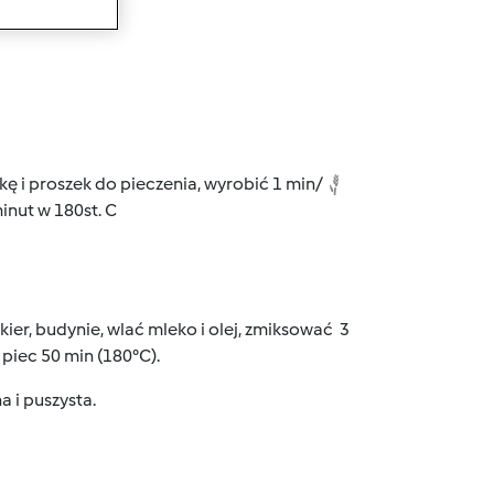
wanie
kę i proszek do pieczenia, wyrobić 1 min/
nut w 180st. C
kier, budynie, wlać mleko i olej, zmiksować 3
piec 50 min (180°C).
a i puszysta.