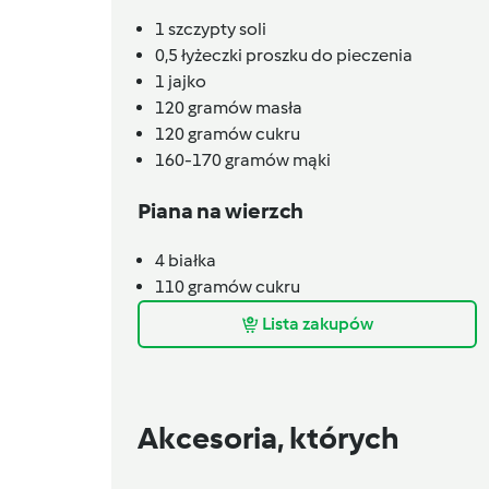
1
szczypty
soli
0,5
łyżeczki
proszku do pieczenia
1
jajko
120
gramów
masła
120
gramów
cukru
160-170
gramów
mąki
Piana na wierzch
4
białka
110
gramów
cukru
Lista zakupów
Akcesoria, których