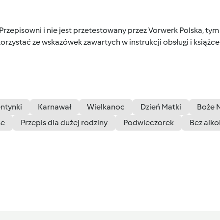
 Przepisowni i nie jest przetestowany przez Vorwerk Polska, 
orzystać ze wskazówek zawartych w instrukcji obsługi i książ
ntynki
Karnawał
Wielkanoc
Dzień Matki
Boże 
ne
Przepis dla dużej rodziny
Podwieczorek
Bez alko