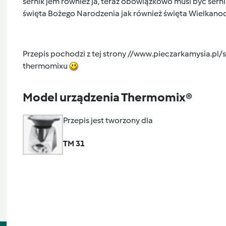
sernik jem również ja, teraz obowiązkowo musi być sernik
święta Bożego Narodzenia jak również święta Wielkan
Przepis pochodzi z tej strony //www.pieczarkamysia.pl/
thermomixu
Model urządzenia Thermomix®
Przepis jest tworzony dla
TM 31