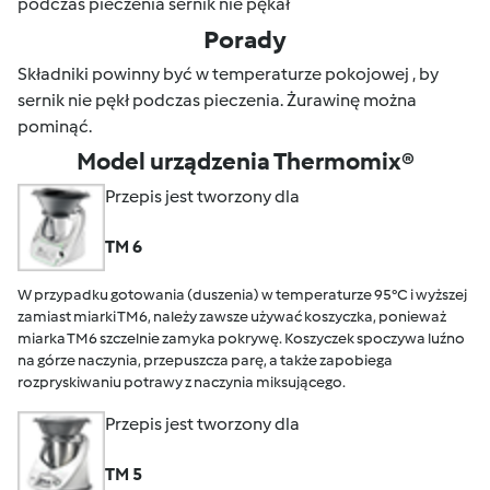
podczas pieczenia sernik nie pękał
Porady
Składniki powinny być w temperaturze pokojowej , by
sernik nie pękł podczas pieczenia. Żurawinę można
pominąć.
Model urządzenia Thermomix®
Przepis jest tworzony dla
TM 6
W przypadku gotowania (duszenia) w temperaturze 95°C i wyższej
zamiast miarki TM6, należy zawsze używać koszyczka, ponieważ
miarka TM6 szczelnie zamyka pokrywę. Koszyczek spoczywa luźno
na górze naczynia, przepuszcza parę, a także zapobiega
rozpryskiwaniu potrawy z naczynia miksującego.
Przepis jest tworzony dla
TM 5