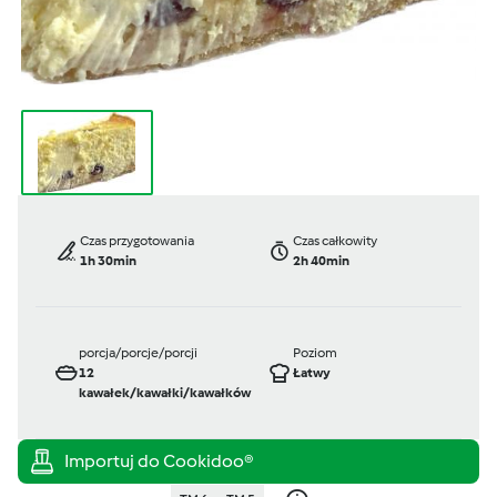
Czas przygotowania
Czas całkowity
1h 30min
2h 40min
porcja/porcje/porcji
Poziom
12
Łatwy
kawałek/kawałki/kawałków