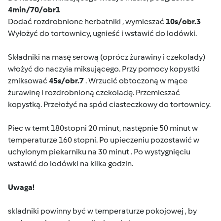
4min/70/obr1
Dodać rozdrobnione herbatniki , wymieszać
10s/obr.3
Wyłożyć do tortownicy, ugnieść i wstawić do lodówki.
Składniki na masę serową (oprócz żurawiny i czekolady)
włożyć do naczyia miksującego. Przy pomocy kopystki
zmiksować
45s/obr.7
. Wrzucić obtoczoną w mące
żurawinę i rozdrobnioną czekoladę. Przemieszać
kopystką. Przełożyć na spód ciasteczkowy do tortownicy.
Piec w temt 180stopni 20 minut, następnie 50 minut w
temperaturze 160 stopni. Po upieczeniu pozostawić w
uchylonym piekarniku na 30 minut . Po wystygnięciu
wstawić do lodówki na kilka godzin.
Uwaga!
skladniki powinny być w temperaturze pokojowej , by