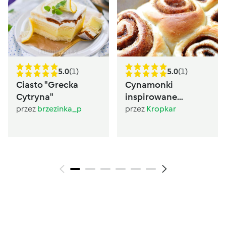
5.0
(1)
5.0
(1)
Ciasto "Grecka
Cynamonki
Cytryna"
inspirowane
Sugarlady
przez
brzezinka_p
przez
Kropkar