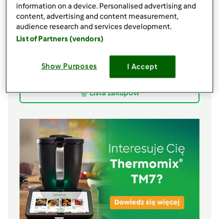
500
g
mascarpone
information on a device. Personalised advertising and
content, advertising and content measurement,
250
g
cukru
audience research and services development.
5
jajek
List of Partners (vendors)
1
budyń waniliowy
50
g
śmietanka 30%
100
g
żurawiny suszonej
Show Purposes
I Accept
100
g
czekolady białej
Lista zakupów