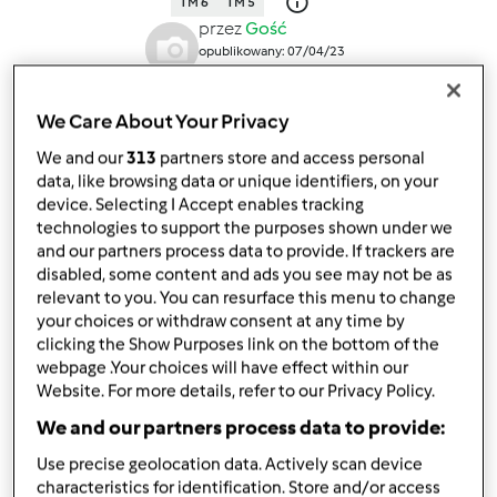
TM 6
TM 5
przez
Gość
opublikowany: 07/04/23
zmieniono dnia: 09/04/23
Dodaj do moich kolekcji
We Care About Your Privacy
podziel się przepisem
We and our
313
partners store and access personal
data, like browsing data or unique identifiers, on your
Stwórz wariant
device. Selecting I Accept enables tracking
technologies to support the purposes shown under we
and our partners process data to provide. If trackers are
disabled, some content and ads you see may not be as
relevant to you. You can resurface this menu to change
your choices or withdraw consent at any time by
Składniki
clicking the Show Purposes link on the bottom of the
webpage .Your choices will have effect within our
Sernik z białą czekoladą i żurawiną
Website. For more details, refer to our Privacy Policy.
We and our partners process data to provide:
180
g
herbatników
80
g
masła
Use precise geolocation data. Actively scan device
500
g
sera twarogowy z wiaderka
characteristics for identification. Store and/or access