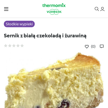
Słodkie wypieki
Sernik z białą czekoladą i żurawiną
(0)