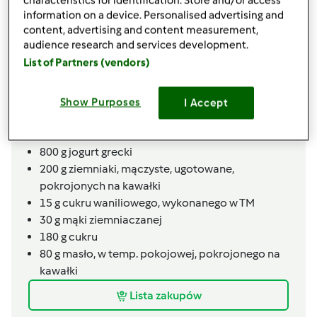
characteristics for identification. Store and/or access
10
g
cukru waniliowego
information on a device. Personalised advertising and
1
łyżeczki
proszek do pieczenia
content, advertising and content measurement,
1
porcji
soli,
szczypta
audience research and services development.
8
brzoskwiń,
połówek, z puszki, dokładnie
List of Partners (vendors)
odsączonych z zalewy, pokrojonych na 2 cm
kawałki
Show Purposes
I Accept
2
łyżeczki
kakao naturalne, niesłodzone
Masa jogurtowa
800
g
jogurt grecki
200
g
ziemniaki, mączyste, ugotowane,
pokrojonych na kawałki
15
g
cukru waniliowego, wykonanego w TM
30
g
mąki ziemniaczanej
180
g
cukru
80
g
masło,
w temp. pokojowej, pokrojonego na
kawałki
Lista zakupów