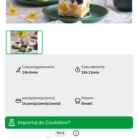
Czas przygotowania
Czas całkowity
15h 0min
15h 12min
porcja/porcje/porcji
Poziom
16
porcja/porcje/porcji
Średni
TM 5