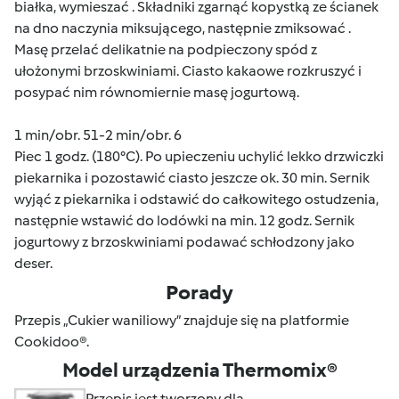
białka, wymieszać . Składniki zgarnąć kopystką ze ścianek
na dno naczynia miksującego, następnie zmiksować .
Masę przelać delikatnie na podpieczony spód z
ułożonymi brzoskwiniami. Ciasto kakaowe rozkruszyć i
posypać nim równomiernie masę jogurtową.
1 min/obr. 51-2 min/obr. 6
Piec 1 godz. (180°C). Po upieczeniu uchylić lekko drzwiczki
piekarnika i pozostawić ciasto jeszcze ok. 30 min. Sernik
wyjąć z piekarnika i odstawić do całkowitego ostudzenia,
następnie wstawić do lodówki na min. 12 godz. Sernik
jogurtowy z brzoskwiniami podawać schłodzony jako
deser.
Porady
Przepis „Cukier waniliowy” znajduje się na platformie
Cookidoo®.
Model urządzenia Thermomix®
Przepis jest tworzony dla