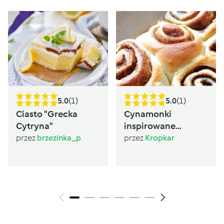
5.0
(1)
5.0
(1)
Ciasto "Grecka
Cynamonki
Cytryna"
inspirowane
Sugarlady
przez
brzezinka_p
przez
Kropkar