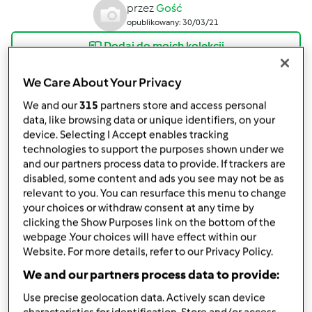
przez
Gość
opublikowany: 30/03/21
Dodaj do moich kolekcji
podziel się przepisem
We Care About Your Privacy
Stwórz wariant
We and our
315
partners store and access personal
data, like browsing data or unique identifiers, on your
device. Selecting I Accept enables tracking
technologies to support the purposes shown under we
and our partners process data to provide. If trackers are
disabled, some content and ads you see may not be as
relevant to you. You can resurface this menu to change
Składniki
your choices or withdraw consent at any time by
clicking the Show Purposes link on the bottom of the
Sernik jogurtowy z brzoskwiniami
webpage .Your choices will have effect within our
3
jajka
Website. For more details, refer to our Privacy Policy.
330
g
mąka pszenna
We and our partners process data to provide:
160
g
masła,
zimnego pokrojonego na kawalki
Use precise geolocation data. Actively scan device
30
g
cukru