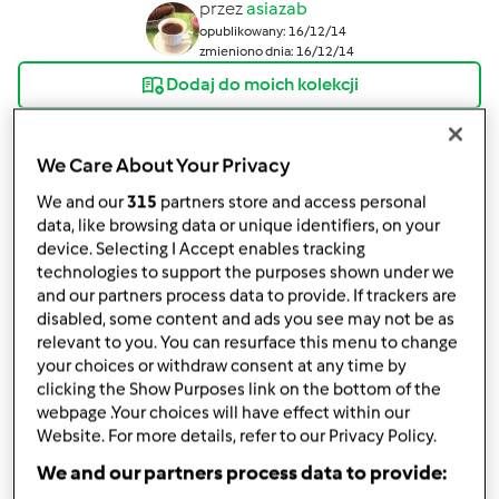
przez
asiazab
opublikowany: 16/12/14
zmieniono dnia: 16/12/14
Dodaj do moich kolekcji
podziel się przepisem
We Care About Your Privacy
Stwórz wariant
We and our
315
partners store and access personal
data, like browsing data or unique identifiers, on your
device. Selecting I Accept enables tracking
technologies to support the purposes shown under we
and our partners process data to provide. If trackers are
disabled, some content and ads you see may not be as
Składniki
relevant to you. You can resurface this menu to change
your choices or withdraw consent at any time by
składniki:
clicking the Show Purposes link on the bottom of the
marmolada do sklejania
webpage .Your choices will have effect within our
Website. For more details, refer to our Privacy Policy.
1
jajko
1
czubate łyżeczki
cynamonu
We and our partners process data to provide:
2
czubate łyżeczki
przyprawy do piernika