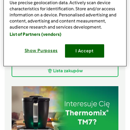
Use precise geolocation data. Actively scan device
1
czubate łyżki
kakao
characteristics for identification. Store and/or access
2
czubate łyżeczki
proszku do pieczenia
information on a device. Personalised advertising and
375
g
mąki poszennej
content, advertising and content measurement,
110
g
cukru
audience research and services development.
125
g
miodu
List of Partners (vendors)
25
g
smalcu
125
g
masła
Show Purposes
I Accept
kolorowe cukierki do ozdoby
cukier puder do ozdoby
Lista zakupów