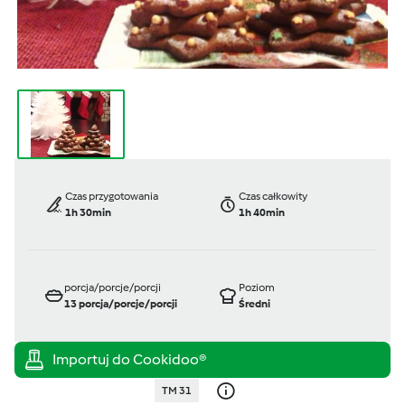
Czas przygotowania
Czas całkowity
1h 30min
1h 40min
porcja/porcje/porcji
Poziom
13
porcja/porcje/porcji
Średni
TM 31