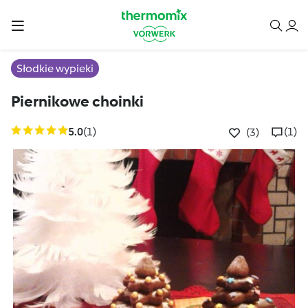
Słodkie wypieki
Piernikowe choinki
5.0
(1)
(1)
(3)