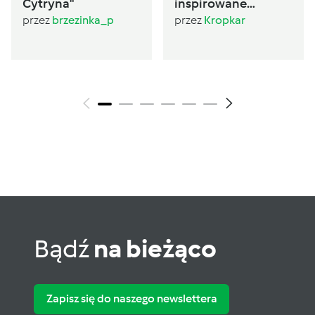
Cytryna"
inspirowane
Sugarlady
przez
brzezinka_p
przez
Kropkar
Bądź
na bieżąco
Zapisz się do naszego newslettera