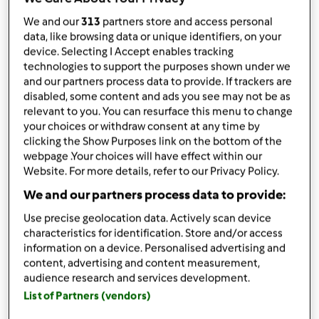
240
g
mleka
We and our
313
partners store and access personal
60
g
drożdży świeżych
data, like browsing data or unique identifiers, on your
100
g
cukru
device. Selecting I Accept enables tracking
75
g
masła
technologies to support the purposes shown under we
3
żółtka
and our partners process data to provide. If trackers are
disabled, some content and ads you see may not be as
1/2
łyżeczki
soli
relevant to you. You can resurface this menu to change
Nadzienie
your choices or withdraw consent at any time by
160
g
brązowego cukru trzcinowego
clicking the Show Purposes link on the bottom of the
30
g
mąki pszennej białej
webpage .Your choices will have effect within our
1
czubata łyżka cynamonu /ok.15g/
Website. For more details, refer to our Privacy Policy.
113
g
masła schłodzonego w kawałkach
We and our partners process data to provide:
1
garść rodzynek rożnych,
można też użyć
żurawiny wg uznania
Use precise geolocation data. Actively scan device
characteristics for identification. Store and/or access
1
łyżka słodkiej śmietanki
information on a device. Personalised advertising and
Lista zakupów
content, advertising and content measurement,
audience research and services development.
List of Partners (vendors)