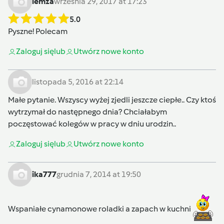
lemza
września 29, 2017 at 17:23
5.0
Pyszne! Polecam
Zaloguj się
lub
Utwórz nowe konto
listopada 5, 2016 at 22:14
Małe pytanie. Wszyscy wyżej zjedli jeszcze ciepłe.. Czy ktoś
wytrzymał do następnego dnia? Chciałabym
poczęstować kolegów w pracy w dniu urodzin..
Zaloguj się
lub
Utwórz nowe konto
ika777
grudnia 7, 2014 at 19:50
Wspaniałe cynamonowe roladki a zapach w kuchni