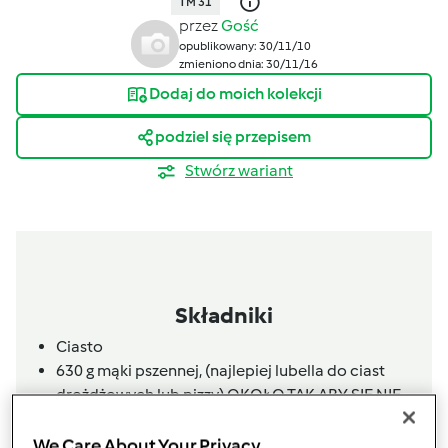
TM 31
przez
Gość
opublikowany: 30/11/10
zmieniono dnia: 30/11/16
Dodaj do moich kolekcji
podziel się przepisem
Stwórz wariant
Składniki
Ciasto
630
g
mąki pszennej,
(najlepiej lubella do ciast
drożdżowych lub pizzy) OKOŁO TAK ABY SIĘ NIE
KLEIŁO CZASEM TRZEBA DODAĆ TROSZKĘ
WIĘCEJ
We Care About Your Privacy