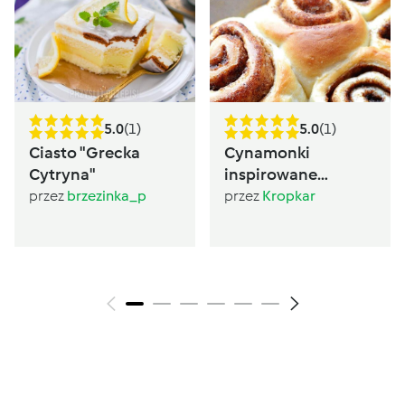
5.0
(1)
5.0
(1)
Ciasto "Grecka
Cynamonki
Cytryna"
inspirowane
Sugarlady
przez
brzezinka_p
przez
Kropkar