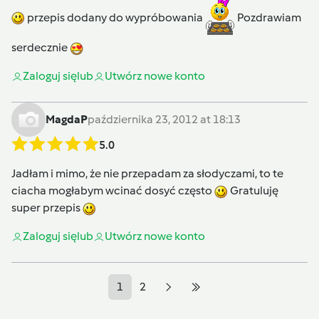
przepis dodany do wypróbowania
Pozdrawiam
serdecznie
Zaloguj się
lub
Utwórz nowe konto
MagdaP
października 23, 2012 at 18:13
5.0
Jadłam i mimo, że nie przepadam za słodyczami, to te
ciacha mogłabym wcinać dosyć często
Gratuluję
super przepis
Zaloguj się
lub
Utwórz nowe konto
1
2