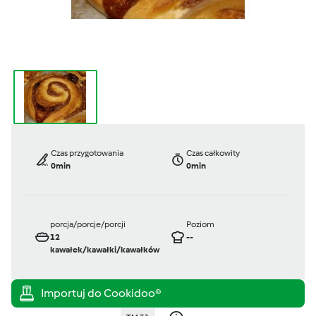
Czas przygotowania
Czas całkowity
0min
0min
porcja/porcje/porcji
Poziom
12
--
kawałek/kawałki/kawałków