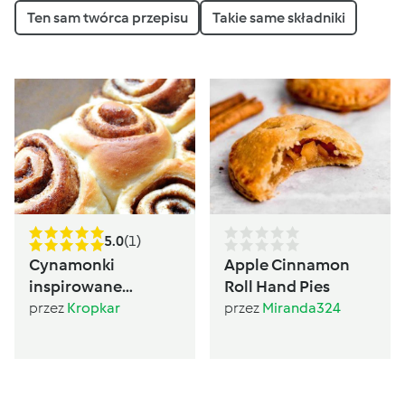
Ten sam twórca przepisu
Takie same składniki
5.0
(1)
Cynamonki
Apple Cinnamon
inspirowane
Roll Hand Pies
Sugarlady
przez
Kropkar
przez
Miranda324