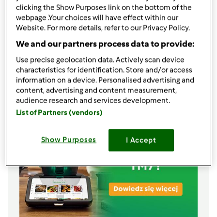
1500
gramów
jabłek
clicking the Show Purposes link on the bottom of the
1-11/2
opakowania
galaretki cytrynowej, w
webpage .Your choices will have effect within our
Website. For more details, refer to our Privacy Policy.
proszku, słodzonej
1
opakowania
jogurtu greckiego,
400 ml
We and our partners process data to provide:
2
łyżki
żelatyny w proszku
Use precise geolocation data. Actively scan device
3
łyżki
cukru
characteristics for identification. Store and/or access
Lista zakupów
information on a device. Personalised advertising and
content, advertising and content measurement,
audience research and services development.
List of Partners (vendors)
Show Purposes
I Accept