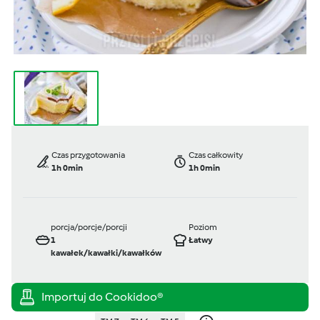
Czas przygotowania
Czas całkowity
1h 0min
1h 0min
porcja/porcje/porcji
Poziom
1
Łatwy
kawałek/kawałki/kawałków