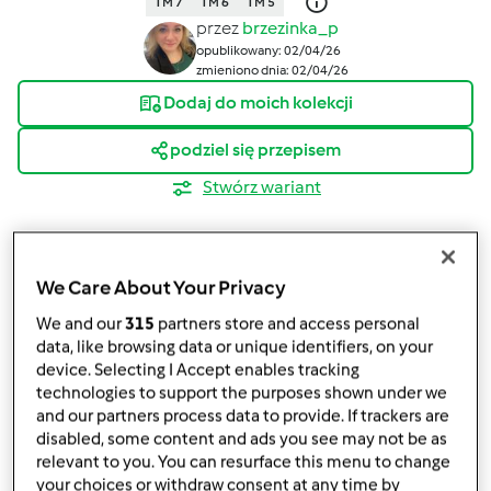
TM 7
TM 6
TM 5
przez
brzezinka_p
opublikowany: 02/04/26
zmieniono dnia: 02/04/26
Dodaj do moich kolekcji
podziel się przepisem
Stwórz wariant
We Care About Your Privacy
We and our
315
partners store and access personal
Składniki
data, like browsing data or unique identifiers, on your
device. Selecting I Accept enables tracking
Ciasto "Grecka Cytryna"
technologies to support the purposes shown under we
and our partners process data to provide. If trackers are
0,5
opakowania
herbatnik maślany,
lub owsiane
disabled, some content and ads you see may not be as
1/3
kostek
masło
relevant to you. You can resurface this menu to change
3
łyżki
sok z cytryny,
lub limonki
your choices or withdraw consent at any time by