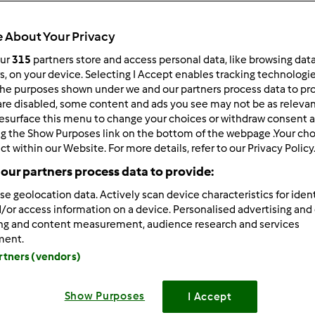
Czas całkowity
1h 50min
 About Your Privacy
our
315
partners store and access personal data, like browsing dat
rs, on your device. Selecting I Accept enables tracking technologi
porcja/porcje/porcji
he purposes shown under we and our partners process data to prov
8
kawałek/kawałki/kawał
are disabled, some content and ads you see may not be as relevan
esurface this menu to change your choices or withdraw consent a
ng the Show Purposes link on the bottom of the webpage .Your choi
ct within our Website. For more details, refer to our Privacy Policy
Poziom
Łatwy
our partners process data to provide:
se geolocation data. Actively scan device characteristics for ident
/or access information on a device. Personalised advertising and
ing and content measurement, audience research and services
ment.
artners (vendors)
Show Purposes
I Accept