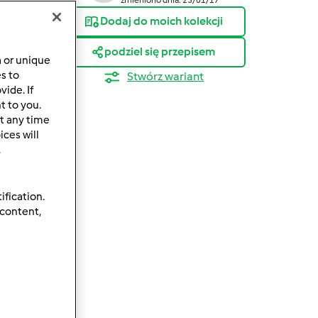
Dodaj do moich kolekcji
podziel się przepisem
a or unique
es to
Stwórz wariant
ide. If
ków
t to you.
t any time
ces will
.
ification.
 content,