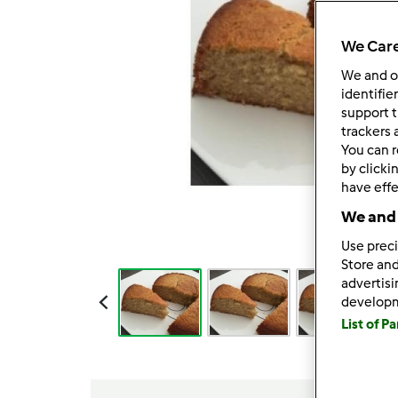
We Care
We and 
identifie
support t
trackers 
You can r
by clicki
have effe
We and 
Use preci
Store and
advertis
develop
List of P