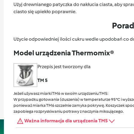
Użyj drewnianego patyczka do nakłucia ciasta, aby spraw
ciasto się upiekło poprawnie.
Pora
Użycie odpowiedniej ilości cukru wedle upodobań co do
Model urządzenia Thermomix®
Przepis jest tworzony dla
TM 5
Jeżeli używasz miarki TM6 w swoim urządzeniu TM5:
W przypadku gotowania (duszenia) w temperaturze 95°C i wyższej
ponieważ miarka TM6 szczelnie zamyka pokrywę. Koszyczek spocz
zapobiega rozpryskiwaniu potrawy z naczynia miksującego.
Ważna informacja dla urządzenia TM5