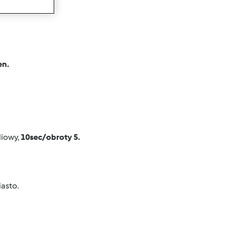
wanie
en.
liowy,
10sec/obroty 5.
asto.