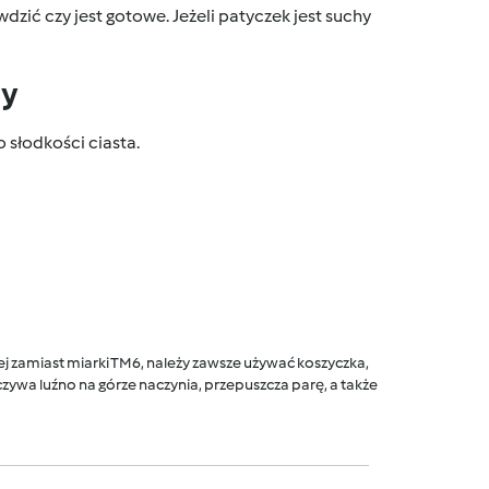
dzić czy jest gotowe. Jeżeli patyczek jest suchy
dy
 słodkości ciasta.
 zamiast miarki TM6, należy zawsze używać koszyczka,
ywa luźno na górze naczynia, przepuszcza parę, a także