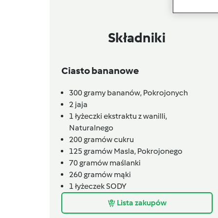
Składniki
Ciasto bananowe
300
gramy
bananów,
Pokrojonych
2
jaja
1
łyżeczki
ekstraktu z wanilli,
Naturalnego
200
gramów
cukru
125
gramów
Masla,
Pokrojonego
70
gramów
maślanki
260
gramów
mąki
1
łyżeczek
SODY
Lista zakupów