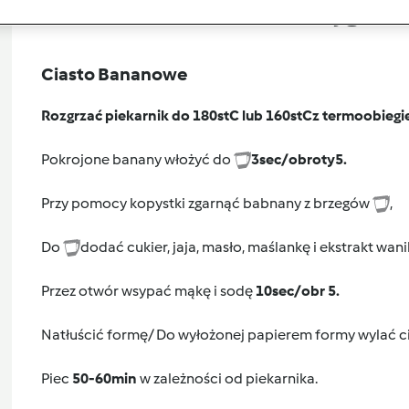
Przygoto
Ciasto Bananowe
Rozgrzać piekarnik do 180stC lub 160stC
z termoobiegi
Pokrojone banany włożyć do
3sec/obroty5.
Przy pomocy kopystki zgarnąć babnany z brzegów
,
Do
dodać cukier, jaja, masło, maślankę i ekstrakt wani
Przez otwór wsypać mąkę i sodę
10sec/obr 5.
Natłuścić formę/ Do wyłożonej papierem formy wylać ci
Piec
50-60min
w zależności od piekarnika.