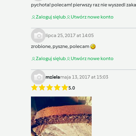
pychota! polecam! pierwszy raz nie wyszedl zaka
Zaloguj się
lub
Utwórz nowe konto
lipca 25, 2017 at 14:05
zrobione, pyszne, polecam
Zaloguj się
lub
Utwórz nowe konto
mziela
maja 13, 2017 at 15:03
5.0