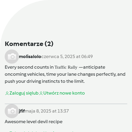
Komentarze
(2)
molisalolo
czerwca 5, 2025 at 06:49
Every second counts in
—anticipate
Traffic Rally
oncoming vehicles, time your lane changes perfectly, and
push your driving instincts to the limit.
Zaloguj się
lub
Utwórz nowe konto
jfif
maja 8, 2025 at 13:37
Awesome
level devil
recipe