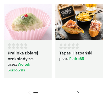
Pralinka z białej
Tapas Hiszpański
czekolady ze
przez
Pedro85
śledziem, RÓŻOWA
przez
Wojtek
PERŁA BAŁTYKU
Siudowski