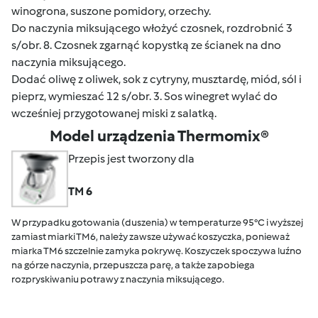
winogrona, suszone pomidory, orzechy.
Do naczynia miksującego włożyć czosnek, rozdrobnić 3
s/obr. 8. Czosnek zgarnąć kopystką ze ścianek na dno
naczynia miksującego.
Dodać oliwę z oliwek, sok z cytryny, musztardę, miód, sól i
pieprz, wymieszać 12 s/obr. 3. Sos winegret wylać do
wcześniej przygotowanej miski z salatką.
Model urządzenia Thermomix®
Przepis jest tworzony dla
TM 6
W przypadku gotowania (duszenia) w temperaturze 95°C i wyższej
zamiast miarki TM6, należy zawsze używać koszyczka, ponieważ
miarka TM6 szczelnie zamyka pokrywę. Koszyczek spoczywa luźno
na górze naczynia, przepuszcza parę, a także zapobiega
rozpryskiwaniu potrawy z naczynia miksującego.