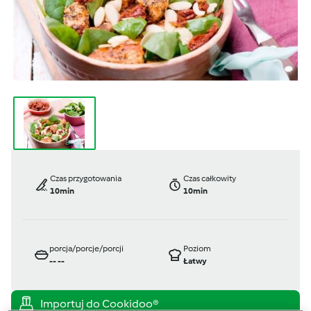
Czas przygotowania
Czas całkowity
10min
10min
porcja/porcje/porcji
Poziom
--
--
Łatwy