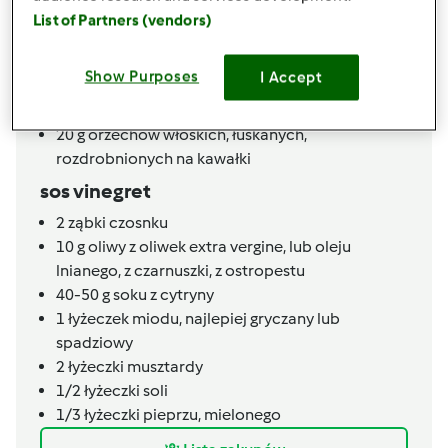
przygotowanego dzien wcześniej podczas
List of Partners (vendors)
obiadu
60-80
g
liści szpinaku, świeżych
Show Purposes
I Accept
150
g
winogron,
przekrojonych na pół
70
g
suszone pomidory,
(NIE TE W OLEJU)
20
g
orzechów włoskich, łuskanych,
rozdrobnionych na kawałki
sos vinegret
2
ząbki czosnku
10
g
oliwy z oliwek extra vergine,
lub oleju
lnianego, z czarnuszki, z ostropestu
40-50
g
soku z cytryny
1
łyżeczek
miodu,
najlepiej gryczany lub
spadziowy
2
łyżeczki
musztardy
1/2
łyżeczki
soli
1/3
łyżeczki
pieprzu, mielonego