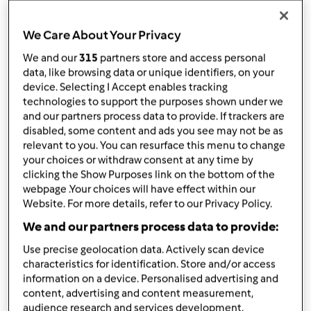
TM 6
We Care About Your Privacy
przez
Zdrowy Wariat
opublikowany: 01/02/24
We and our
315
partners store and access personal
data, like browsing data or unique identifiers, on your
Dodaj do moich kolekcji
device. Selecting I Accept enables tracking
technologies to support the purposes shown under we
podziel się przepisem
and our partners process data to provide. If trackers are
Stwórz wariant
disabled, some content and ads you see may not be as
relevant to you. You can resurface this menu to change
your choices or withdraw consent at any time by
clicking the Show Purposes link on the bottom of the
webpage .Your choices will have effect within our
Website. For more details, refer to our Privacy Policy.
Składniki
We and our partners process data to provide:
Use precise geolocation data. Actively scan device
SAŁĄTKA Z KURCZAKIEM I ZE
characteristics for identification. Store and/or access
information on a device. Personalised advertising and
SZPINAKIEM
content, advertising and content measurement,
100
g
piersi z kurczaka,
lub 120 piersi z indyka
audience research and services development.