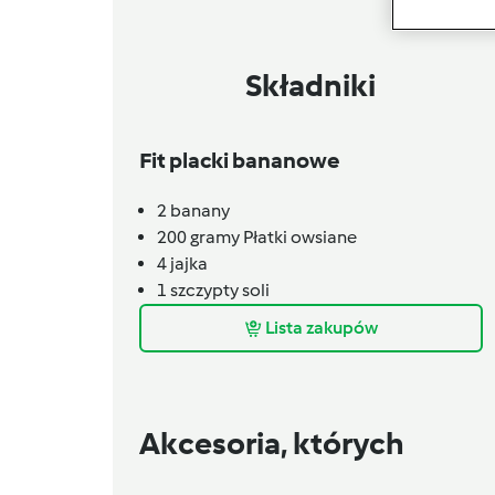
Składniki
Fit placki bananowe
2
banany
200
gramy
Płatki owsiane
4
jajka
1
szczypty
soli
Lista zakupów
Akcesoria, których