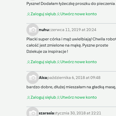
Pyszne! Dodałam łyżeczkę proszku do pieczenia 
Zaloguj się
lub
Utwórz nowe konto
nuhu
czerwca 11, 2019 at 20:24
Placki super córka i mąż uwielbiają! Chwila roboty
całość jest zmielone na mąkę. Pyszne proste
Dziekuje za inspiracje !
Zaloguj się
lub
Utwórz nowe konto
Alca
października 6, 2018 at 09:48
bardzo dobre, dłużej mieszałam na gładką masę, 
Zaloguj się
lub
Utwórz nowe konto
szarasia
stycznia 30, 2018 at 22:21