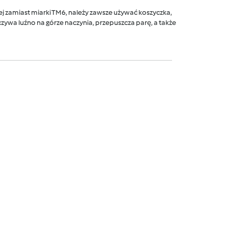
 zamiast miarki TM6, należy zawsze używać koszyczka,
ywa luźno na górze naczynia, przepuszcza parę, a także