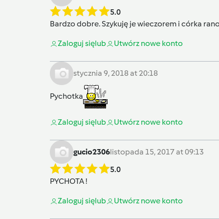
5.0
Bardzo dobre. Szykuję je wieczorem i córka rano
Zaloguj się
lub
Utwórz nowe konto
stycznia 9, 2018 at 20:18
Pychotka
Zaloguj się
lub
Utwórz nowe konto
gucio2306
listopada 15, 2017 at 09:13
5.0
PYCHOTA !
Zaloguj się
lub
Utwórz nowe konto