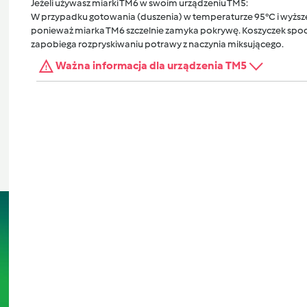
Jeżeli używasz miarki TM6 w swoim urządzeniu TM5:
W przypadku gotowania (duszenia) w temperaturze 95°C i wyższej
ponieważ miarka TM6 szczelnie zamyka pokrywę. Koszyczek spocz
zapobiega rozpryskiwaniu potrawy z naczynia miksującego.
Ważna informacja dla urządzenia TM5