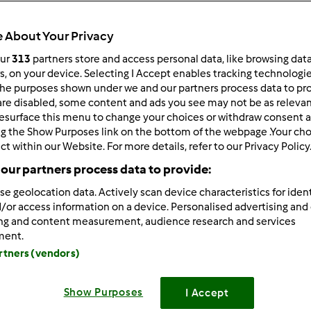
Czas całkowity
20min
 About Your Privacy
our
313
partners store and access personal data, like browsing dat
rs, on your device. Selecting I Accept enables tracking technologi
porcja/porcje/porcji
he purposes shown under we and our partners process data to prov
4
porcja/porcje/porcji
are disabled, some content and ads you see may not be as relevan
esurface this menu to change your choices or withdraw consent a
ng the Show Purposes link on the bottom of the webpage .Your choi
ct within our Website. For more details, refer to our Privacy Policy
Poziom
Łatwy
our partners process data to provide:
se geolocation data. Actively scan device characteristics for ident
/or access information on a device. Personalised advertising and
ing and content measurement, audience research and services
ment.
artners (vendors)
Show Purposes
I Accept