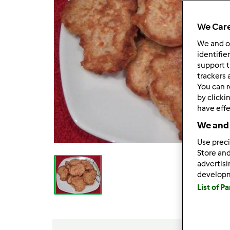
We Care
We and 
identifie
support t
trackers 
You can r
by clicki
have effe
We and 
Use preci
Store and
advertis
develop
List of P