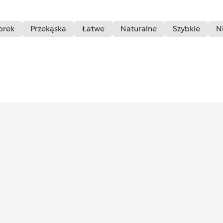
orek
Przekąska
Łatwe
Naturalne
Szybkie
N