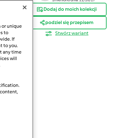
Dodaj do moich kolekcji
podziel się przepisem
a or unique
es to
Stwórz wariant
ide. If
t to you.
t any time
ces will
.
ification.
 content,