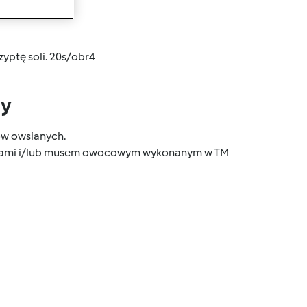
wanie
zyptę soli. 20s/obr4
dy
ów owsianych.
ocami i/lub musem owocowym wykonanym w TM