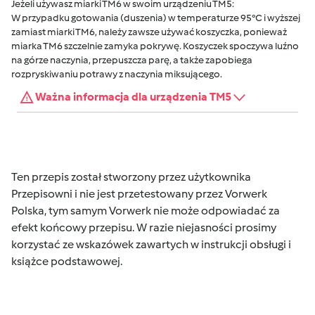
Jeżeli używasz miarki TM6 w swoim urządzeniu TM5:
W przypadku gotowania (duszenia) w temperaturze 95°C i wyższej
zamiast miarki TM6, należy zawsze używać koszyczka, ponieważ
miarka TM6 szczelnie zamyka pokrywę. Koszyczek spoczywa luźno
na górze naczynia, przepuszcza parę, a także zapobiega
rozpryskiwaniu potrawy z naczynia miksującego.
Ważna informacja dla urządzenia TM5
Ten przepis został stworzony przez użytkownika
Przepisowni i nie jest przetestowany przez Vorwerk
Polska, tym samym Vorwerk nie może odpowiadać za
efekt końcowy przepisu. W razie niejasności prosimy
korzystać ze wskazówek zawartych w instrukcji obsługi i
książce podstawowej.