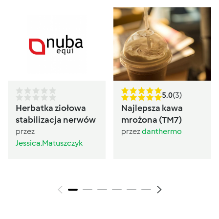
5.0
(3)
Herbatka ziołowa
Najlepsza kawa
stabilizacja nerwów
mrożona (TM7)
przez
przez
danthermo
Jessica.Matuszczyk