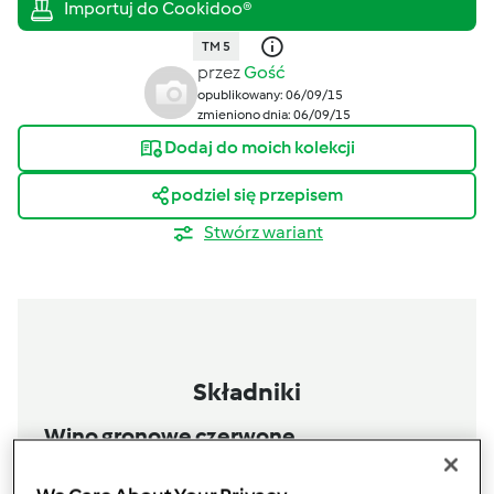
TM 5
przez
Gość
opublikowany: 06/09/15
zmieniono dnia: 06/09/15
Dodaj do moich kolekcji
podziel się przepisem
Stwórz wariant
Składniki
Wino gronowe czerwone
1
opakowanie drożdzy winnych,
do wina