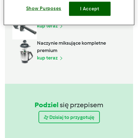
Akcesoria, których potrzebujesz
Show Purposes
I Accept
Kopystka
kup teraz
Naczynie miksujące kompletne
premium
kup teraz
Podziel
się przepisem
Dzisiaj to przygotuję