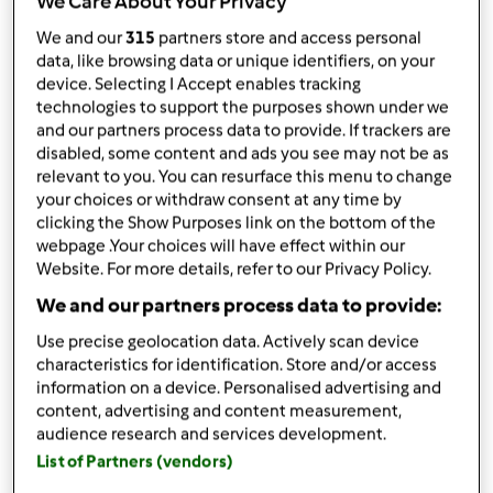
We Care About Your Privacy
czerwonego
8
kg ciemnych winogron
We and our
315
partners store and access personal
2,5
litra
wody
data, like browsing data or unique identifiers, on your
1
kg cukru
device. Selecting I Accept enables tracking
technologies to support the purposes shown under we
Lista zakupów
and our partners process data to provide. If trackers are
disabled, some content and ads you see may not be as
relevant to you. You can resurface this menu to change
your choices or withdraw consent at any time by
clicking the Show Purposes link on the bottom of the
webpage .Your choices will have effect within our
Website. For more details, refer to our Privacy Policy.
We and our partners process data to provide:
Use precise geolocation data. Actively scan device
characteristics for identification. Store and/or access
information on a device. Personalised advertising and
content, advertising and content measurement,
audience research and services development.
List of Partners (vendors)