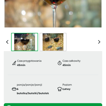
Czas przygotowania
Czas całkowity
45min
45min
porcja/porcje/porcji
Poziom
6
Łatwy
butelka/butelki/butelek