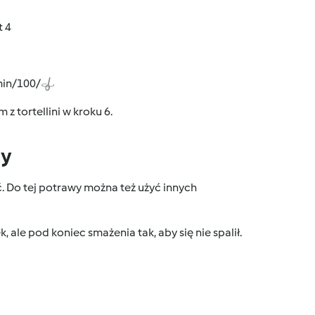
t 4
 min/100/
z tortellini w kroku 6.
dy
zyć. Do tej potrawy można też użyć innych
, ale pod koniec smażenia tak, aby się nie spalił.