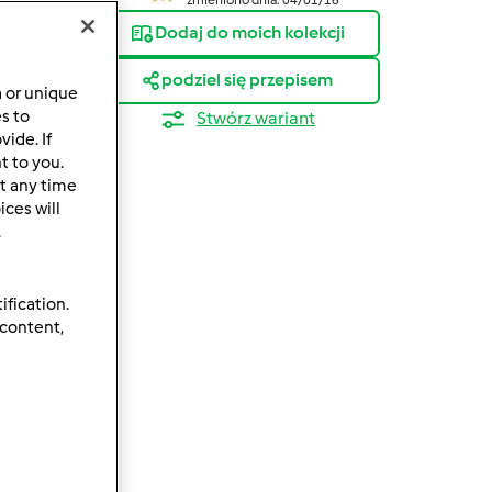
Dodaj do moich kolekcji
podziel się przepisem
a or unique
es to
Stwórz wariant
ide. If
t to you.
t any time
ces will
.
ification.
 content,