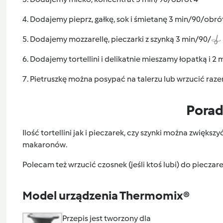
4. Dodajemy pieprz, gałkę, sok i śmietanę 3 min/90/obró
5. Dodajemy mozzarellę, pieczarki z szynką 3 min/90/
6. Dodajemy tortellini i delikatnie mieszamy łopatką i 2
7. Pietruszkę można posypać na talerzu lub wrzucić razem 
Pora
Ilość tortellini jak i pieczarek, czy szynki można zwięks
makaronów.
Polecam też wrzucić czosnek (jeśli ktoś lubi) do pieczarek
Model urządzenia Thermomix®
Przepis jest tworzony dla