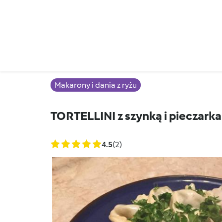
Makarony i dania z ryżu
TORTELLINI z szynką i pieczark
4.5
(2)