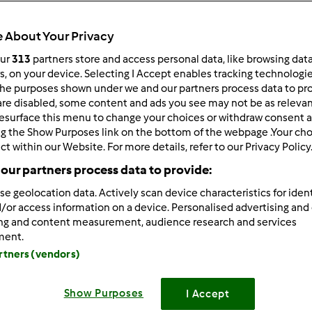
Czas całkowity
30min
 About Your Privacy
our
313
partners store and access personal data, like browsing dat
rs, on your device. Selecting I Accept enables tracking technologi
porcja/porcje/porcji
he purposes shown under we and our partners process data to prov
4
porcja/porcje/porcji
are disabled, some content and ads you see may not be as relevan
esurface this menu to change your choices or withdraw consent a
ng the Show Purposes link on the bottom of the webpage .Your choi
ct within our Website. For more details, refer to our Privacy Policy
Poziom
Łatwy
our partners process data to provide:
se geolocation data. Actively scan device characteristics for ident
/or access information on a device. Personalised advertising and
ing and content measurement, audience research and services
ment.
artners (vendors)
Show Purposes
I Accept