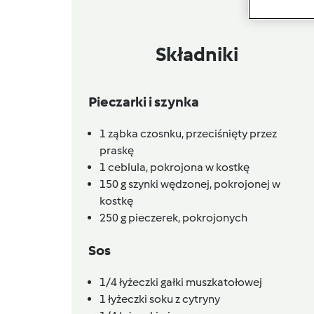
Składniki
Pieczarki i szynka
1
ząbka
czosnku,
przeciśnięty przez
praskę
1
ceblula,
pokrojona w kostkę
150
g
szynki wędzonej,
pokrojonej w
kostkę
250
g
pieczerek,
pokrojonych
Sos
1/4
łyżeczki
gałki muszkatołowej
1
łyżeczki
soku z cytryny