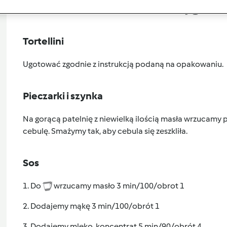
Przygoto
Tortellini
Ugotować zgodnie z instrukcją podaną na opakowaniu.
Pieczarki i szynka
Na gorącą patelnię z niewielką ilością masła wrzucamy p
cebulę. Smażymy tak, aby cebula się zeszkliła.
Sos
1. Do
wrzucamy masło 3 min/100/obrot 1
2. Dodajemy mąkę 3 min/100/obrót 1
3. Dodajemy mleko, koncentrat 5 min/90/obrót 4