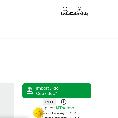
Szukaj
Zaloguj się
TM 31
przez
MThermo
opublikowany: 28/10/15
zmieniono dnia: 04/01/16