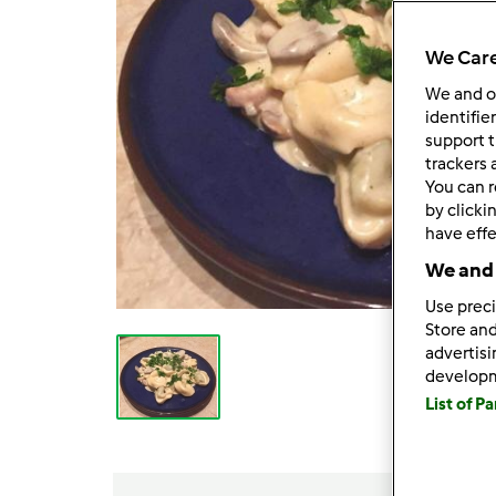
We Care
We and 
identifie
support t
trackers 
You can r
by clicki
have effe
We and 
Use preci
Store and
advertis
develop
List of P