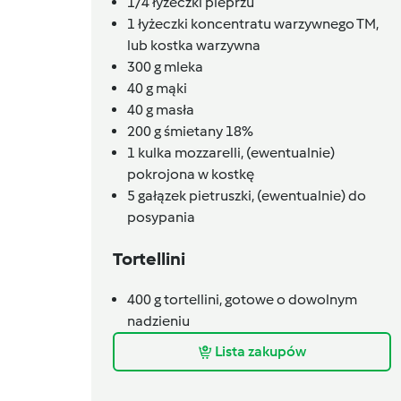
1/4
łyżeczki
pieprzu
1
łyżeczki
koncentratu warzywnego TM,
lub kostka warzywna
300
g
mleka
40
g
mąki
40
g
masła
200
g
śmietany 18%
1
kulka mozzarelli,
(ewentualnie)
pokrojona w kostkę
5
gałązek
pietruszki,
(ewentualnie) do
posypania
Tortellini
400
g
tortellini,
gotowe o dowolnym
nadzieniu
Lista zakupów