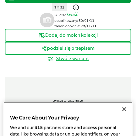
TM 31
przez
Gość
opublikowany: 30/01/11
zmieniono dnia: 29/11/11
Dodaj do moich kolekcji
podziel się przepisem
Stwórz wariant
Składniki
Ciasto:
We Care About Your Privacy
600
g
surowych ziemniaków, obrane, pokrojone
500
g
gotowanych ziemniaków
We and our
315
partners store and access personal
200
g
mąki ziemniaczanej
data, like browsing data or unique identifiers, on your