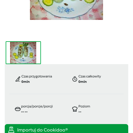
Czas przygotowania
Czas całkowity
0min
0min
porcja/porcje/porcji
Poziom
--
--
--