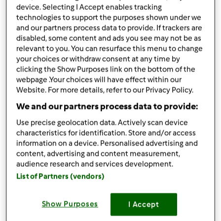
device. Selecting I Accept enables tracking
1 żółtko
technologies to support the purposes shown under we
1/2
łyżeczki
soli
and our partners process data to provide. If trackers are
Farsz:
disabled, some content and ads you see may not be as
250
g
mięsa gotowanego ( np. z rosołu)
relevant to you. You can resurface this menu to change
250
g
pieczarek,
obrane
your choices or withdraw consent at any time by
1
cebula,
obrana, pokrojona na ćwiartki
clicking the Show Purposes link on the bottom of the
1 łyżka masła
webpage .Your choices will have effect within our
Website. For more details, refer to our Privacy Policy.
do smaku: sól, pieprz, przyprawa uniwersalna
We and our partners process data to provide:
Lista zakupów
Use precise geolocation data. Actively scan device
characteristics for identification. Store and/or access
information on a device. Personalised advertising and
content, advertising and content measurement,
audience research and services development.
List of Partners (vendors)
Show Purposes
I Accept