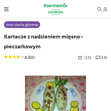
Inne dania główne
Kartacze z nadzieniem mięsno -
pieczarkowym
4.3
(8)
(14)
(13)