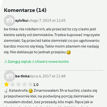
Komentarze
(14)
sylviku
lutego 7, 2019 at 12:45
be tinka
: nie robiłam ich, ale przecież to czy ciasto jest
kleiste zależy od ziemniaków. Trzeba kupować mączyste
ziemniaki. Są przecież takie ziemniaki co po ugotowaniu
bardzo mocno się kleją. Takie moim zdaniem nie nadają
się. Nie deklasuje to jednak przepisu
Zaloguj się
lub
Utwórz nowe konto
be tinka
lipca 6, 2017 at 11:48
1.0
Katastrofa
Zmarnowałam 3h w kuchni, ciasto się
przepotwornie klei, na podwójną porcję ziemniaków
musiałam dodać, bez przesady, kilo mąki. Ręce jak w