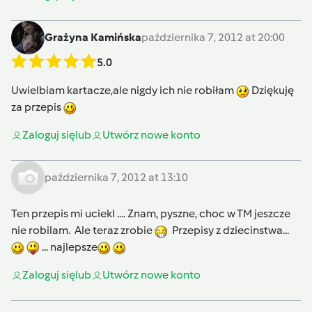
Grażyna Kamińska
października 7, 2012 at 20:00
5.0
Uwielbiam kartacze,ale nigdy ich nie robiłam
Dziękuję
za przepis
Zaloguj się
lub
Utwórz nowe konto
października 7, 2012 at 13:10
Ten przepis mi uciekl .... Znam, pyszne, choc w TM jeszcze
nie robilam. Ale teraz zrobie
Przepisy z dziecinstwa...
... najlepsze
Zaloguj się
lub
Utwórz nowe konto