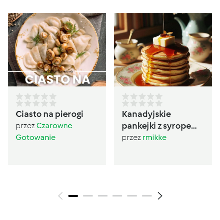
Ciasto na pierogi
Kanadyjskie
pankejki z syropem
przez
Czarowne
klonowym
Gotowanie
przez
rmikke