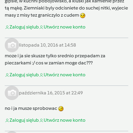
gipsie, w kuchni pobojowisko, a kluski jak kamienie przez
tą mąkę. Ziemniaki byly odcisniete do suchej nitki, wyjecie
masy z misy tez graniczylo z cudem
Zaloguj się
lub
Utwórz nowe konto
listopada 10, 2016 at 14:58
moze i ja sie skusze tylko srednio przepadam za
pieczarkami :/ cos w zamian moge dac???
Zaloguj się
lub
Utwórz nowe konto
października 16, 2015 at 22:49
no i ja musze sprobowac
Zaloguj się
lub
Utwórz nowe konto