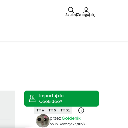
Szukaj
Zaloguj się
TM 6
TM 5
TM 31
przez
Goldenik
opublikowany: 23/02/25