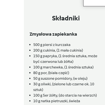
Składniki
Zmysłowa zapiekanka
500
g
piersi z kurczaka
200
g
cukinia,
(1 mała cukinia)
150
g
papryka,
(1 średnia sztuka, może
być czerwona lub żółta)
100
g
marchewka,
(1 średnia sztuka)
80
g
por,
(biała część)
50
g
suszone pomidory,
(w oleju)
30
g
oliwki,
(zielone lub czarne ok. 10
sztuk)
100
g
Ser żółty,
(do starcia na wierzch)
10
g
natka pietruszki, świeża