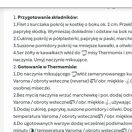
Przygoto
1.
Przygotowanie składników:
1.Filet z kurczaka pokrój w kostkę o boku ok. 2 cm. Przełóż
paprykę słodką. Wymieszaj dokładnie i odstaw na bok na
2.Cukinię pokrój w półplasterki, paprykę w paski, marchew
3.Suszone pomidory pokrój na mniejsze kawałki, a oliwki
4.Ser żółty w kawałkach włóż do
misy Thermomix i zmi
naczynia. Umyj naczynie miksujące.
2.
Gotowanie w Thermomixie:
1.Do naczynia miksującego
włóż zamarynowanego kur
Varoma / obroty wsteczne (reverse)
/ obr. miękkie
osobnej miseczki.
2.Bez mycia naczynia wrzuć marchewkę i por, dodaj odrob
Varoma / obroty wsteczne
/ obr. miękkie
, używając
3.Dodaj cukinię, paprykę, suszone pomidory i oliwki. Do
temperatura Varoma / obroty wsteczne
/ obr. miękkie
4.Do ugotowanych warzyw dodaj wcześniej podsmażoneg
minuty
/ temperatura Varoma / obroty wsteczne
/ 