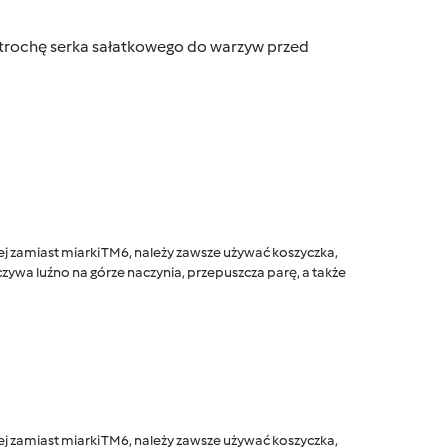
ć trochę serka sałatkowego do warzyw przed
 zamiast miarki TM6, należy zawsze używać koszyczka,
ywa luźno na górze naczynia, przepuszcza parę, a także
 zamiast miarki TM6, należy zawsze używać koszyczka,