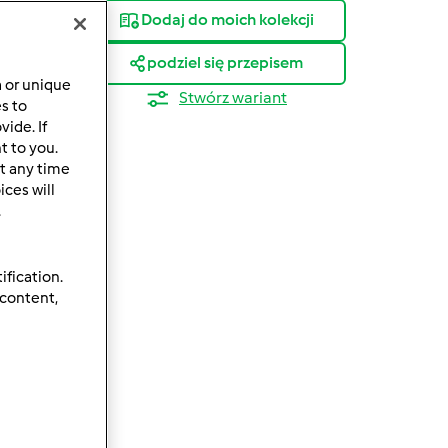
Dodaj do moich kolekcji
podziel się przepisem
a or unique
Stwórz wariant
es to
ide. If
t to you.
t any time
ces will
.
ification.
 content,