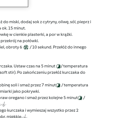
wanie
 do miski, dodaj sok z cytryny, oliwę, sól, pieprz i
 ok. 15 minut.
kę w cienkie plasterki, a por w krążki.
 przekrój na połówki.
el, obroty 6
/ 10 sekund. Przełóż do innego
czaka. Ustaw czas na 5 minut
/ temperatura
(soft stir). Po zakończeniu przełóż kurczaka do
inę soli i smaż przez 7 minut
/ temperatura
 miarki jako pokrywki.
praw oregano i smaż przez kolejne 5 minut
/
.
o kurczaka i wymieszaj wszystko przez 2
obr. miękkie.