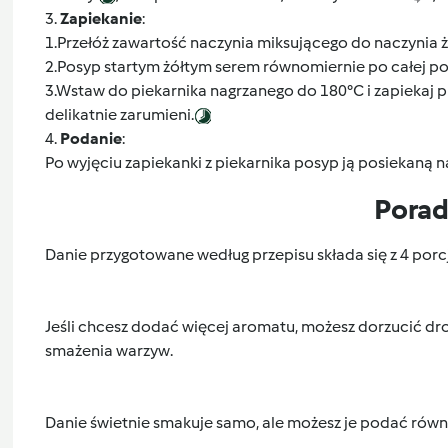
3.
Zapiekanie
:
1.Przełóż zawartość naczynia miksującego do naczynia
2.Posyp startym żółtym serem równomiernie po całej po
3.Wstaw do piekarnika nagrzanego do 180°C i zapiekaj prz
delikatnie zarumieni.
4.
Podanie
:
Po wyjęciu zapiekanki z piekarnika posyp ją posiekaną n
Pora
Danie przygotowane według przepisu składa się z 4 porc
Jeśli chcesz dodać więcej aromatu, możesz dorzucić d
smażenia warzyw.
Danie świetnie smakuje samo, ale możesz je podać równi