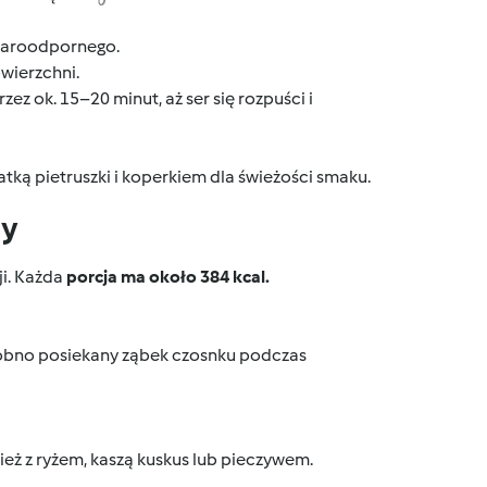
 żaroodpornego.
wierzchni.
ez ok. 15–20 minut, aż ser się rozpuści i
atką pietruszki i koperkiem dla świeżości smaku.
dy
ji. Każda
porcja ma około 384 kcal.
robno posiekany ząbek czosnku podczas
eż z ryżem, kaszą kuskus lub pieczywem.