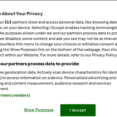
Czas całkowity
1h 10min
 About Your Privacy
our
313
partners store and access personal data, like browsing dat
rs, on your device. Selecting I Accept enables tracking technologi
porcja/porcje/porcji
he purposes shown under we and our partners process data to prov
--
--
are disabled, some content and ads you see may not be as relevan
esurface this menu to change your choices or withdraw consent a
ng the Show Purposes link on the bottom of the webpage .Your choi
ct within our Website. For more details, refer to our Privacy Policy
Poziom
Łatwy
our partners process data to provide:
se geolocation data. Actively scan device characteristics for ident
/or access information on a device. Personalised advertising and
ing and content measurement, audience research and services
ment.
artners (vendors)
Show Purposes
I Accept