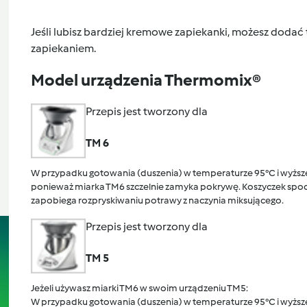
Jeśli lubisz bardziej kremowe zapiekanki, możesz doda
zapiekaniem.
Model urządzenia Thermomix®
Przepis jest tworzony dla
TM 6
W przypadku gotowania (duszenia) w temperaturze 95°C i wyższej
ponieważ miarka TM6 szczelnie zamyka pokrywę. Koszyczek spocz
zapobiega rozpryskiwaniu potrawy z naczynia miksującego.
Przepis jest tworzony dla
TM 5
Jeżeli używasz miarki TM6 w swoim urządzeniu TM5:
W przypadku gotowania (duszenia) w temperaturze 95°C i wyższej