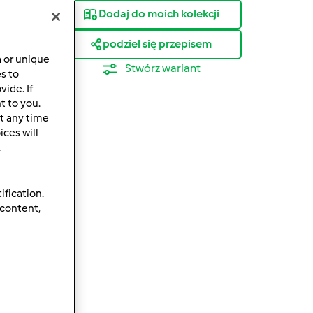
Dodaj do moich kolekcji
podziel się przepisem
a or unique
Stwórz wariant
es to
ide. If
t to you.
t any time
ces will
.
ification.
 content,