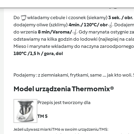
Przygoto
Do
wkladamy cebule i czosnek (siekamy)
3 sek. / obr.
dodajemy oliwe (szklimy)
4
min./ 120°C/ obr
Dodajemy
do wrzenia
8 min/Varoma/
Gdy marynata ostygnie z
odstawiamy na kilka godzin do lodowki (najlepiej na cal
Mieso i marynate wkladamy do naczyna zaroodpornego 
180°C /1,5 h / gora, dol
Podajemy : z ziemniakami, frytkami, same .... jak kto w
Model urządzenia Thermomix®
Przepis jest tworzony dla
TM 5
Jeżeli używasz miarki TM6 w swoim urządzeniu TM5: