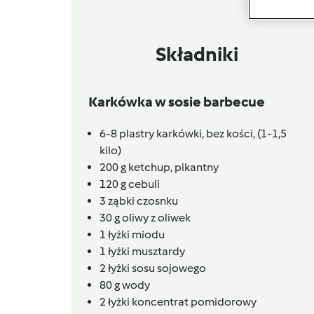
Składniki
Karkówka w sosie barbecue
6-8
plastry
karkówki, bez kości,
(1-1,5
kilo)
200
g
ketchup,
pikantny
120
g
cebuli
3
ząbki
czosnku
30
g
oliwy z oliwek
1
łyżki
miodu
1
łyżki
musztardy
2
łyżki
sosu sojowego
80
g
wody
2
łyżki
koncentrat pomidorowy