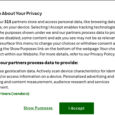
Czas całkowity
15h 20min
 About Your Privacy
our
315
partners store and access personal data, like browsing dat
rs, on your device. Selecting I Accept enables tracking technologi
porcja/porcje/porcji
he purposes shown under we and our partners process data to prov
6
porcja/porcje/porcji
are disabled, some content and ads you see may not be as relevan
esurface this menu to change your choices or withdraw consent a
ng the Show Purposes link on the bottom of the webpage .Your choi
ct within our Website. For more details, refer to our Privacy Policy
Poziom
Łatwy
our partners process data to provide:
se geolocation data. Actively scan device characteristics for ident
/or access information on a device. Personalised advertising and
ing and content measurement, audience research and services
ment.
artners (vendors)
Show Purposes
I Accept