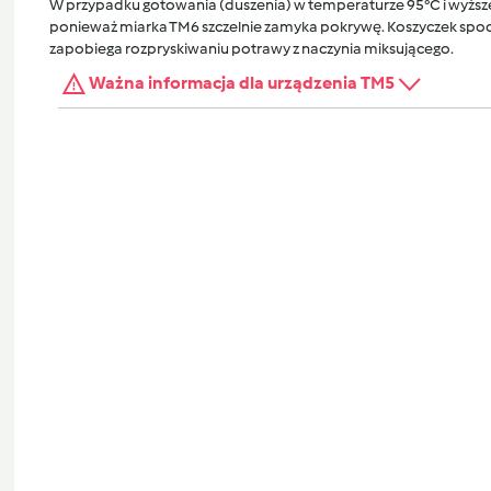
W przypadku gotowania (duszenia) w temperaturze 95°C i wyższej
ponieważ miarka TM6 szczelnie zamyka pokrywę. Koszyczek spocz
zapobiega rozpryskiwaniu potrawy z naczynia miksującego.
Ważna informacja dla urządzenia TM5