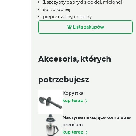
1
szczypty
papryki słodkiej, mielonej
soli, drobnej
pieprz czarny, mielony
Lista zakupów
Akcesoria, których
potrzebujesz
Kopystka
kup teraz
Naczynie miksujące kompletne
premium
kup teraz