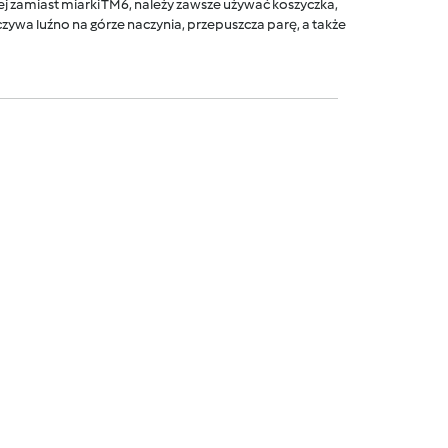
 zamiast miarki TM6, należy zawsze używać koszyczka,
ywa luźno na górze naczynia, przepuszcza parę, a także