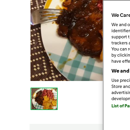
We Care
We and 
identifie
support t
trackers 
You can r
by clicki
have effe
We and 
Use preci
Store and
advertis
develop
List of P