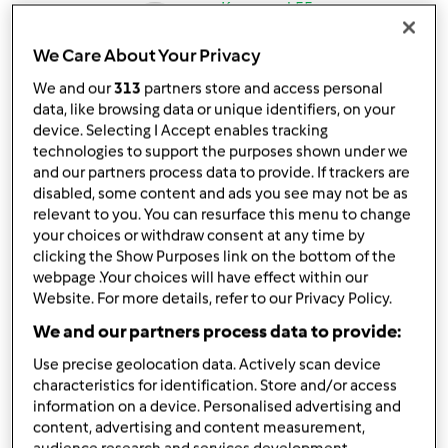
przez
Kamyczek55
opublikowany: 08/12/24
zmieniono dnia: 14/12/24
We Care About Your Privacy
Dodaj do moich kolekcji
We and our
313
partners store and access personal
data, like browsing data or unique identifiers, on your
podziel się przepisem
device. Selecting I Accept enables tracking
technologies to support the purposes shown under we
Stwórz wariant
and our partners process data to provide. If trackers are
disabled, some content and ads you see may not be as
relevant to you. You can resurface this menu to change
your choices or withdraw consent at any time by
clicking the Show Purposes link on the bottom of the
webpage .Your choices will have effect within our
Składniki
Website. For more details, refer to our Privacy Policy.
We and our partners process data to provide:
Obiad
Use precise geolocation data. Actively scan device
6
g
ząbek czosnku
characteristics for identification. Store and/or access
100
g
makaron pełnoziarnisty,
spaghetii, Lubella
information on a device. Personalised advertising and
pełne ziarno żółty
content, advertising and content measurement,
10
g
oliwa z oliwek