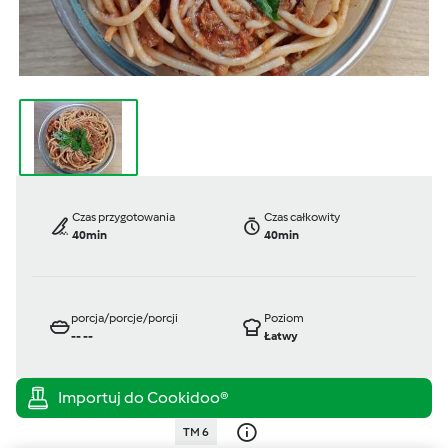
Czas przygotowania
Czas całkowity
40min
40min
porcja/porcje/porcji
Poziom
--
--
Łatwy
TM 6