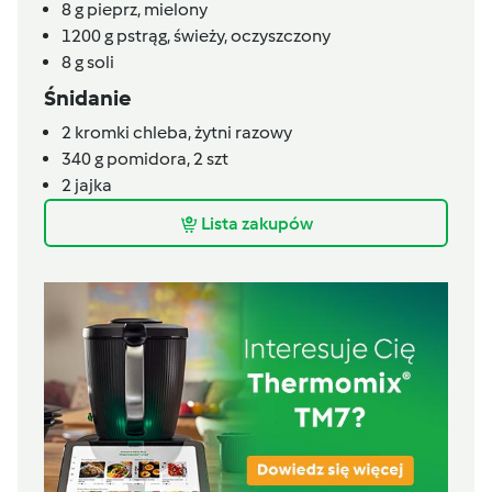
8
g
pieprz, mielony
1200
g
pstrąg, świeży, oczyszczony
8
g
soli
Śnidanie
2
kromki
chleba,
żytni razowy
340
g
pomidora,
2 szt
2
jajka
Lista zakupów