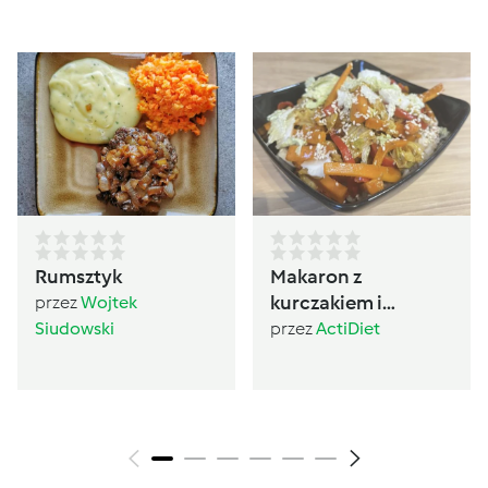
Rumsztyk
Makaron z
kurczakiem i
przez
Wojtek
warzywami po
Siudowski
przez
ActiDiet
chińsku (600)