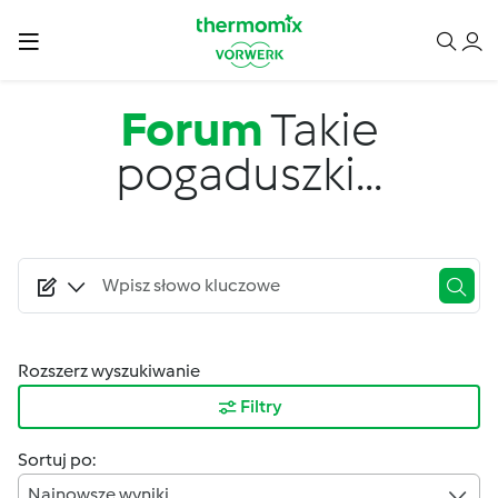
Przejdź do treści
Forum
Takie
pogaduszki...
Rozszerz wyszukiwanie
Filtry
Sortuj po:
Najnowsze wyniki