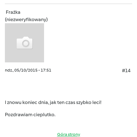
Frażka
(niezweryfikowany)
ndz., 05/10/2015 - 17:51
#14
I znowu koniec dnia, jak ten czas szybko leci!
Pozdrawiam cieplutko.
Góra strony