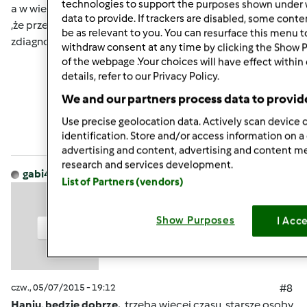
technologies to support the purposes shown under 
a w wieku 82lat to wszystko jest ciężką chorobą zwłaszcza
data to provide. If trackers are disabled, some cont
,że przecież jest po wylewie .Jest przynajmniej już
be as relevant to you. You can resurface this menu 
zdiagnozowana a to dużo
withdraw consent at any time by clicking the Show 
of the webpage .Your choices will have effect within
details, refer to our Privacy Policy.
Góra strony
We and our partners process data to provid
Zaloguj
lub
zarejestruj się
aby dodawać
Use precise geolocation data. Actively scan device c
identification. Store and/or access information on a
komentarze
advertising and content, advertising and content 
research and services development.
gabi49
Dołączył : 29.04.2011
List of Partners (vendors)
Show Purposes
I Acc
czw., 05/07/2015 - 19:12
#8
Haniu, bedzie dobrze.
trzeba więcej czasu, starsze osoby