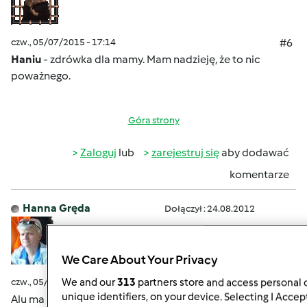
czw., 05/07/2015 - 17:14
#6
Haniu
- zdrówka dla mamy. Mam nadzieję, że to nic
poważnego.
Góra strony
Zaloguj
lub
zarejestruj się
aby dodawać
komentarze
Hanna Gręda
Dołączył : 24.08.2012
We Care About Your Privacy
czw., 05/07/2015 - 17:35
#7
We and our
313
partners store and access personal d
unique identifiers, on your device. Selecting I Accep
Alu ma źle leczone zapalenie oskrzeli które padło na serce