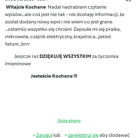
Witajcie Kochane
Nadal nadrabiam czytanie
wpisów...ale coś jest nie tak - nie dostaję informacji, że
został dodany nowy wpis i nie wiem co jest grane
...ostatnio wszystko się chrzani
Zepsuła mi się pralka,
mikrowela, czajnik elektryczny, krajalnica...jakieś
fatum...brrr
Jeszcze raz
DZIĘKUJĘ WSZYSTKIM
za życzonka
imieninowe
Jesteście Kochane !!!
Góra strony
Zaloguj
lub
zarejestruj się
aby dodawać