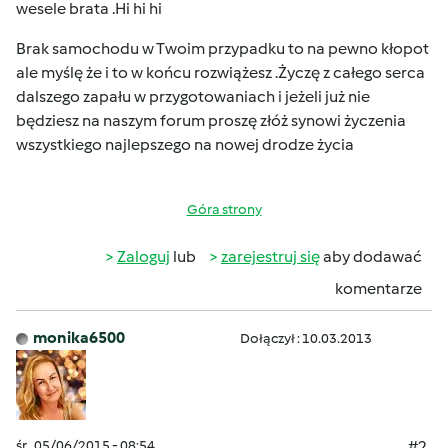
wesele brata .Hi hi hi
Brak samochodu w Twoim przypadku to na pewno kłopot
ale myślę że i to w końcu rozwiążesz .Życzę z całego serca
dalszego zapału w przygotowaniach i jeżeli już nie
będziesz na naszym forum proszę złóż synowi życzenia
wszystkiego najlepszego na nowej drodze życia
Góra strony
Zaloguj
lub
zarejestruj się
aby dodawać
komentarze
monika6500
Dołączył : 10.03.2013
śr., 05/06/2015 - 08:54
#2