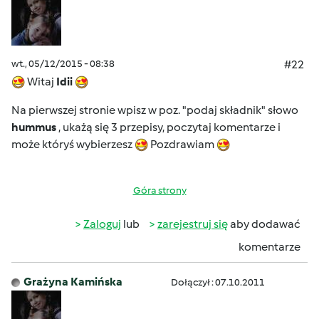
wt., 05/12/2015 - 08:38
#22
Witaj
Idii
Na pierwszej stronie wpisz w poz. "podaj składnik" słowo
hummus
, ukażą się 3 przepisy, poczytaj komentarze i
może któryś wybierzesz
Pozdrawiam
Góra strony
Zaloguj
lub
zarejestruj się
aby dodawać
komentarze
Grażyna Kamińska
Dołączył : 07.10.2011