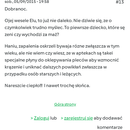
sob., 05/09/2015 - 19:58
#13
Dobranoc.
Ojej wesele Elu, to już nie daleko. Nie dziwie się, ze o
czymkolwiek trudno myślec. To piewrsze dziecko, które sę
zeni czy wychodzi za maż?
Haniu, zapalenia oskrzeli bywaja rózne zwłąszcza w tym
wieku, ale nie wiem czy wiesz, ze w aptekach są takei
specjalne płyny do oklepywania pleców aby wzmocnić
krązenie i uniknać dalszych powikłań zwłaszcza w
przypadku osób starszych i leżących.
Nareszcie ciepło!!! I nawet trochę słońca.
Góra strony
Zaloguj
lub
zarejestruj się
aby dodawać
komentarze