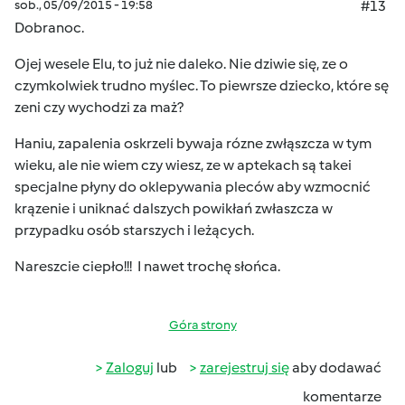
sob., 05/09/2015 - 19:58
#13
Dobranoc.
Ojej wesele Elu, to już nie daleko. Nie dziwie się, ze o
czymkolwiek trudno myślec. To piewrsze dziecko, które sę
zeni czy wychodzi za maż?
Haniu, zapalenia oskrzeli bywaja rózne zwłąszcza w tym
wieku, ale nie wiem czy wiesz, ze w aptekach są takei
specjalne płyny do oklepywania pleców aby wzmocnić
krązenie i uniknać dalszych powikłań zwłaszcza w
przypadku osób starszych i leżących.
Nareszcie ciepło!!! I nawet trochę słońca.
Góra strony
Zaloguj
lub
zarejestruj się
aby dodawać
komentarze