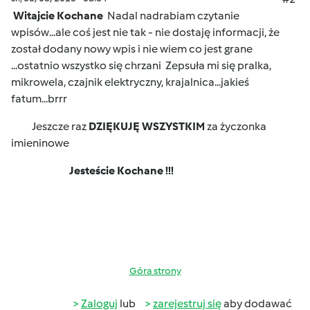
Witajcie Kochane
Nadal nadrabiam czytanie
wpisów...ale coś jest nie tak - nie dostaję informacji, że
został dodany nowy wpis i nie wiem co jest grane
...ostatnio wszystko się chrzani
Zepsuła mi się pralka,
mikrowela, czajnik elektryczny, krajalnica...jakieś
fatum...brrr
Jeszcze raz
DZIĘKUJĘ WSZYSTKIM
za życzonka
imieninowe
Jesteście Kochane !!!
Góra strony
Zaloguj
lub
zarejestruj się
aby dodawać