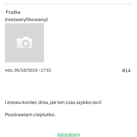
Frażka
(niezweryfikowany)
ndz., 05/10/2015 - 17:51
#14
I znowu koniec dnia, jak ten czas szybko leci!
Pozdrawiam cieplutko.
Góra strony