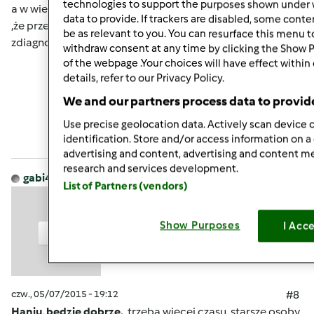
technologies to support the purposes shown under 
a w wieku 82lat to wszystko jest ciężką chorobą zwłaszcza
data to provide. If trackers are disabled, some cont
,że przecież jest po wylewie .Jest przynajmniej już
be as relevant to you. You can resurface this menu 
zdiagnozowana a to dużo
withdraw consent at any time by clicking the Show 
of the webpage .Your choices will have effect within
details, refer to our Privacy Policy.
Góra strony
We and our partners process data to provid
Zaloguj
lub
zarejestruj się
aby dodawać
Use precise geolocation data. Actively scan device c
identification. Store and/or access information on a
komentarze
advertising and content, advertising and content 
research and services development.
gabi49
Dołączył : 29.04.2011
List of Partners (vendors)
Show Purposes
I Acc
czw., 05/07/2015 - 19:12
#8
Haniu, bedzie dobrze.
trzeba więcej czasu, starsze osoby