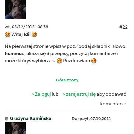
wt., 05/12/2015 - 08:38
#22
Witaj
Idii
Na pierwszej stronie wpisz w poz. "podaj składnik" słowo
hummus
, ukażą się 3 przepisy, poczytaj komentarze i
może któryś wybierzesz
Pozdrawiam
Góra strony
Zaloguj
lub
zarejestruj się
aby dodawać
komentarze
Grażyna Kamińska
Dołączył : 07.10.2011