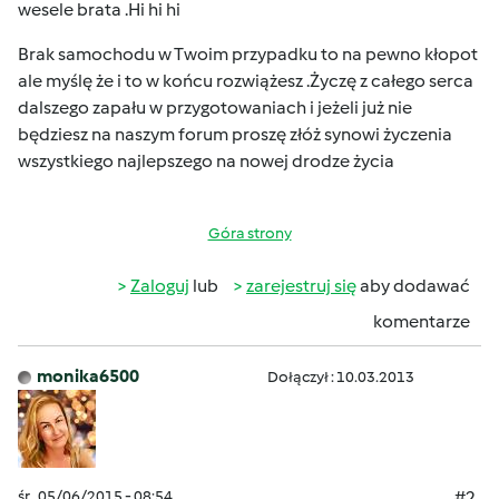
wesele brata .Hi hi hi
Brak samochodu w Twoim przypadku to na pewno kłopot
ale myślę że i to w końcu rozwiążesz .Życzę z całego serca
dalszego zapału w przygotowaniach i jeżeli już nie
będziesz na naszym forum proszę złóż synowi życzenia
wszystkiego najlepszego na nowej drodze życia
Góra strony
Zaloguj
lub
zarejestruj się
aby dodawać
komentarze
monika6500
Dołączył : 10.03.2013
śr., 05/06/2015 - 08:54
#2