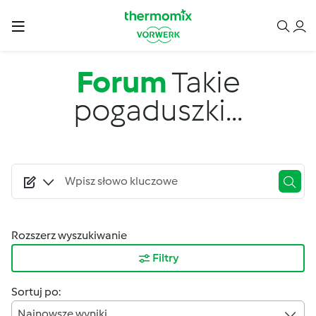
Przejdź do treści
Forum
Takie
pogaduszki...
Rozszerz wyszukiwanie
Filtry
Sortuj po:
Najnowsze wyniki