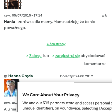
czw., 05/07/2015 - 17:14
#6
Haniu
- zdrówka dla mamy. Mam nadzieję, że to nic
poważnego.
Góra strony
Zaloguj
lub
zarejestruj się
aby dodawać
komentarze
Hanna Gręda
Dołączył : 24.08.2012
We Care About Your Privacy
czw., 05/07/2015 - 17:35
#7
We and our
315
partners store and access personal d
unique identifiers, on your device. Selecting I Accep
Alu ma źle leczone zapalenie oskrzeli które padło na serce