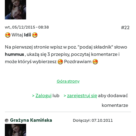
wt., 05/12/2015 - 08:38
#22
Witaj
Idii
Na pierwszej stronie wpisz w poz. "podaj składnik" słowo
hummus
, ukażą się 3 przepisy, poczytaj komentarze i
może któryś wybierzesz
Pozdrawiam
Góra strony
Zaloguj
lub
zarejestruj się
aby dodawać
komentarze
Grażyna Kamińska
Dołączył : 07.10.2011