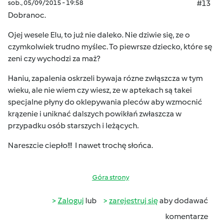
sob., 05/09/2015 - 19:58
#13
Dobranoc.
Ojej wesele Elu, to już nie daleko. Nie dziwie się, ze o
czymkolwiek trudno myślec. To piewrsze dziecko, które sę
zeni czy wychodzi za maż?
Haniu, zapalenia oskrzeli bywaja rózne zwłąszcza w tym
wieku, ale nie wiem czy wiesz, ze w aptekach są takei
specjalne płyny do oklepywania pleców aby wzmocnić
krązenie i uniknać dalszych powikłań zwłaszcza w
przypadku osób starszych i leżących.
Nareszcie ciepło!!! I nawet trochę słońca.
Góra strony
Zaloguj
lub
zarejestruj się
aby dodawać
komentarze