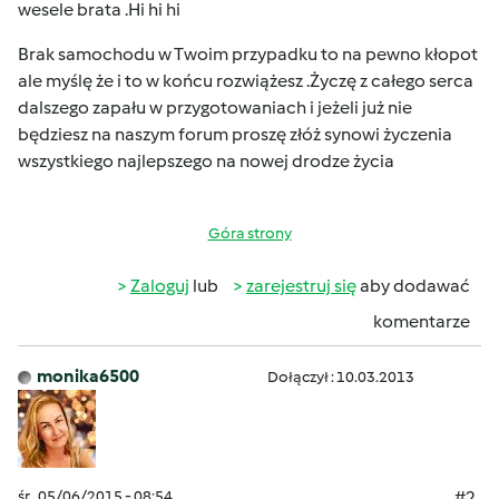
wesele brata .Hi hi hi
Brak samochodu w Twoim przypadku to na pewno kłopot
ale myślę że i to w końcu rozwiążesz .Życzę z całego serca
dalszego zapału w przygotowaniach i jeżeli już nie
będziesz na naszym forum proszę złóż synowi życzenia
wszystkiego najlepszego na nowej drodze życia
Góra strony
Zaloguj
lub
zarejestruj się
aby dodawać
komentarze
monika6500
Dołączył : 10.03.2013
śr., 05/06/2015 - 08:54
#2