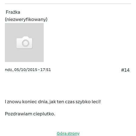
Frażka
(niezweryfikowany)
ndz., 05/10/2015 - 17:51
#14
I znowu koniec dnia, jak ten czas szybko leci!
Pozdrawiam cieplutko.
Góra strony