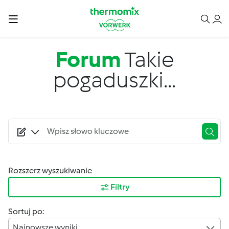
Przejdź do treści
Forum
Takie
pogaduszki...
Rozszerz wyszukiwanie
Filtry
Sortuj po:
Najnowsze wyniki