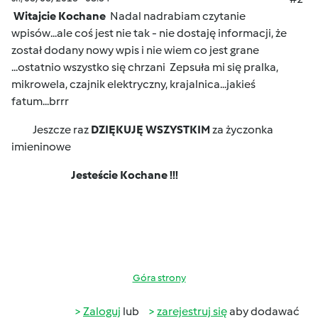
Witajcie Kochane
Nadal nadrabiam czytanie
wpisów...ale coś jest nie tak - nie dostaję informacji, że
został dodany nowy wpis i nie wiem co jest grane
...ostatnio wszystko się chrzani
Zepsuła mi się pralka,
mikrowela, czajnik elektryczny, krajalnica...jakieś
fatum...brrr
Jeszcze raz
DZIĘKUJĘ WSZYSTKIM
za życzonka
imieninowe
Jesteście Kochane !!!
Góra strony
Zaloguj
lub
zarejestruj się
aby dodawać