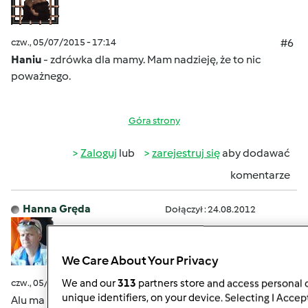
czw., 05/07/2015 - 17:14
#6
Haniu
- zdrówka dla mamy. Mam nadzieję, że to nic
poważnego.
Góra strony
Zaloguj
lub
zarejestruj się
aby dodawać
komentarze
Hanna Gręda
Dołączył : 24.08.2012
We Care About Your Privacy
czw., 05/07/2015 - 17:35
#7
We and our
313
partners store and access personal d
unique identifiers, on your device. Selecting I Accep
Alu ma źle leczone zapalenie oskrzeli które padło na serce