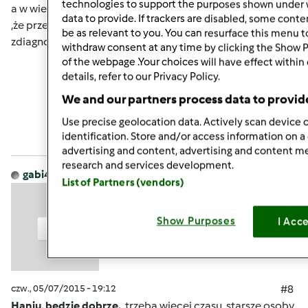
technologies to support the purposes shown under 
a w wieku 82lat to wszystko jest ciężką chorobą zwłaszcza
data to provide. If trackers are disabled, some cont
,że przecież jest po wylewie .Jest przynajmniej już
be as relevant to you. You can resurface this menu 
zdiagnozowana a to dużo
withdraw consent at any time by clicking the Show 
of the webpage .Your choices will have effect within
details, refer to our Privacy Policy.
Góra strony
We and our partners process data to provid
Zaloguj
lub
zarejestruj się
aby dodawać
Use precise geolocation data. Actively scan device c
identification. Store and/or access information on a
komentarze
advertising and content, advertising and content 
research and services development.
gabi49
Dołączył : 29.04.2011
List of Partners (vendors)
Show Purposes
I Acc
czw., 05/07/2015 - 19:12
#8
Haniu, bedzie dobrze.
trzeba więcej czasu, starsze osoby