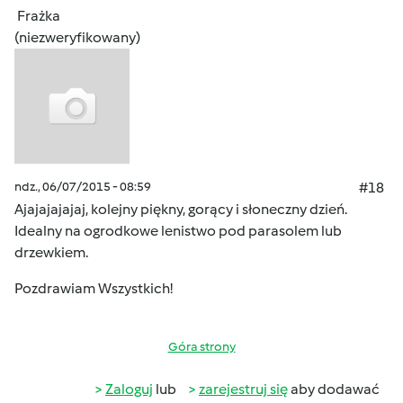
Frażka
(niezweryfikowany)
ndz., 06/07/2015 - 08:59
#18
Ajajajajajaj, kolejny piękny, gorący i słoneczny dzień.
Idealny na ogrodkowe lenistwo pod parasolem lub
drzewkiem.
Pozdrawiam Wszystkich!
Góra strony
Zaloguj
lub
zarejestruj się
aby dodawać