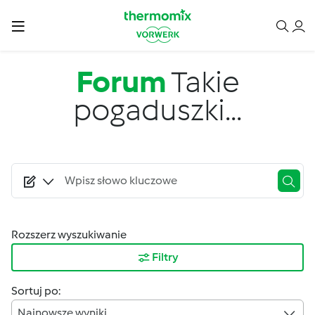
Przejdź do treści
Forum
Takie
pogaduszki...
Rozszerz wyszukiwanie
Filtry
Sortuj po:
Najnowsze wyniki