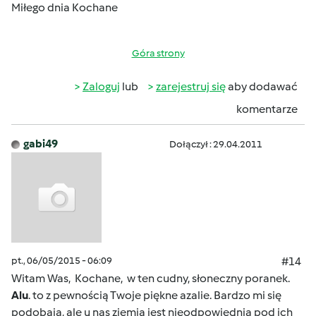
Miłego dnia Kochane
Góra strony
Zaloguj
lub
zarejestruj się
aby dodawać
komentarze
gabi49
Dołączył : 29.04.2011
pt., 06/05/2015 - 06:09
#14
Witam Was, Kochane, w ten cudny, słoneczny poranek.
Alu
. to z pewnością Twoje piękne azalie. Bardzo mi się
podobają, ale u nas ziemia jest nieodpowiednia pod ich