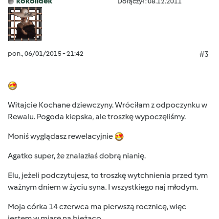
kokolidek
Dołączył : 08.12.2011
pon., 06/01/2015 - 21:42
#3
Witajcie Kochane dziewczyny. Wróciłam z odpoczynku w
Rewalu. Pogoda kiepska, ale troszkę wypoczęliśmy.
Moniś wyglądasz rewelacyjnie
Agatko super, że znalazłaś dobrą nianię.
Elu, jeżeli podczytujesz, to troszkę wytchnienia przed tym
ważnym dniem w życiu syna. I wszystkiego naj młodym.
Moja córka 14 czerwca ma pierwszą rocznicę, więc
jestem w miarę na bieżąco.