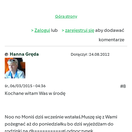
Góra strony
Zaloguj
lub
zarejestruj się
aby dodawać
komentarze
Hanna Gręda
Dołączył : 24.08.2012
śr., 06/03/2015 - 04:36
#8
Kochane witam Was w środę
Noo no Moniś dziś wcześnie wstałaś.
Muszę się z Wami
pożegnać aż do poniedziałku bo dziś wyjeżdżam
do
rodzinki na dłuuuuuuuuuuugi odpoczynek