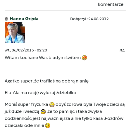
komentarze
Hanna Gręda
Dołączył : 24.08.2012
wt., 06/02/2015 - 02:20
#4
Witam kochane Was bladym świtem
Agatko super ,że trafiłaś na dobrą nianię
Elu Ala ma rację wyluzuj ździebłko
Moniś super fryzurka
obyś zdrowa była Twoje dzieci są
już duże i wiedzą
,że to pamięć i taka zwykła
codzienność jest najważniejsza a nie tylko kasa .Pozdrów
dzieciaki ode mnie