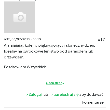
ndz., 06/07/2015 - 08:59
#17
Ajajajajajaj, kolejny piękny, gorący i słoneczny dzień.
Idealny na ogrodkowe lenistwo pod parasolem lub
drzewkiem.
Pozdrawiam Wszystkich!
Góra strony
Zaloguj
lub
zarejestruj się
aby dodawać
komentarze