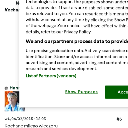
technologies to support the purposes shown under 
Wspaniałego wieczorku i kolorowych snów
data to provide. If trackers are disabled, some cont
Kochane
be as relevant to you. You can resurface this menu 
withdraw consent at any time by clicking the Show 
of the webpage .Your choices will have effect within
details, refer to our Privacy Policy.
We and our partners process data to provid
Use precise geolocation data. Actively scan device c
Góra strony
identification. Store and/or access information on a
advertising and content, advertising and content 
Zaloguj
lub
zarejestruj się
aby dodawać
research and services development.
komentarze
List of Partners (vendors)
Hanna Gręda
Dołączył : 24.08.2012
Show Purposes
I Acc
wt., 06/02/2015 - 18:03
#6
Kochane miłego wieczoru