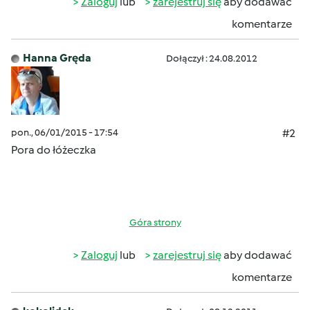
Zaloguj
lub
zarejestruj się
aby dodawać
komentarze
Hanna Gręda
Dołączył : 24.08.2012
pon., 06/01/2015 - 17:54
#2
Pora do łóżeczka
Góra strony
Zaloguj
lub
zarejestruj się
aby dodawać
komentarze