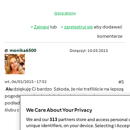
Góra strony
Zaloguj
lub
zarejestruj się
aby dodawać
komentarze
monika6500
Dołączył : 10.03.2013
wt., 06/02/2015 - 17:52
#5
Alu
dziękuję Ci bardzo
Szkoda, że nie trafiliście na lepszą
pogodę...no, ale chociaż akumulatory troszkę
podładowane
Jejku...jak to leci...już pierwsza rocznica
We Care About Your Privacy
ślubu córki
We and our
313
partners store and access personal d
unique identifiers, on your device. Selecting I Accep