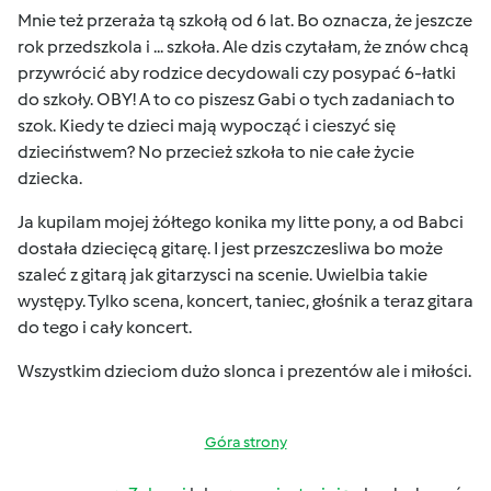
Mnie też przeraża tą szkołą od 6 lat. Bo oznacza, że jeszcze
rok przedszkola i ... szkoła. Ale dzis czytałam, że znów chcą
przywrócić aby rodzice decydowali czy posypać 6-łatki
do szkoły. OBY! A to co piszesz Gabi o tych zadaniach to
szok. Kiedy te dzieci mają wypocząć i cieszyć się
dzieciństwem? No przecież szkoła to nie całe życie
dziecka.
Ja kupilam mojej żółtego konika my litte pony, a od Babci
dostała dziecięcą gitarę. I jest przeszczesliwa bo może
szaleć z gitarą jak gitarzysci na scenie. Uwielbia takie
występy. Tylko scena, koncert, taniec, głośnik a teraz gitara
do tego i cały koncert.
Wszystkim dzieciom dużo slonca i prezentów ale i miłości.
Góra strony