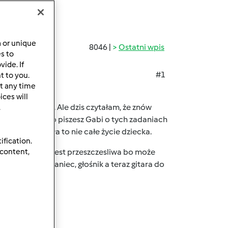
a or unique
8046 |
Ostatni wpis
es to
ide. If
#1
t to you.
t any time
ces will
kola i ... szkoła. Ale dzis czytałam, że znów
.
y. OBY! A to co piszesz Gabi o tych zadaniach
 przecież szkoła to nie całe życie dziecka.
ification.
 content,
ecięcą gitarę. I jest przeszczesliwa bo może
cena, koncert, taniec, głośnik a teraz gitara do