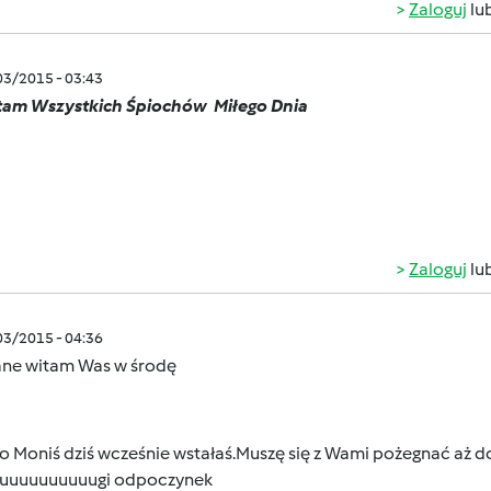
Zaloguj
lu
/03/2015 - 03:43
tam Wszystkich Śpiochów
Miłego Dnia
Zaloguj
lu
/03/2015 - 04:36
ne witam Was w środę
 Moniś dziś wcześnie wstałaś.
Muszę się z Wami pożegnać aż d
uuuuuuuuuuugi odpoczynek