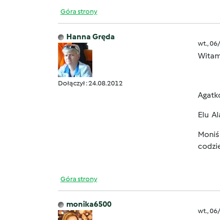
Góra strony
Hanna Gręda
wt., 06
Witam
Dołączył : 24.08.2012
Agatko
Elu Al
Moniś
codzie
Góra strony
monika6500
wt., 06