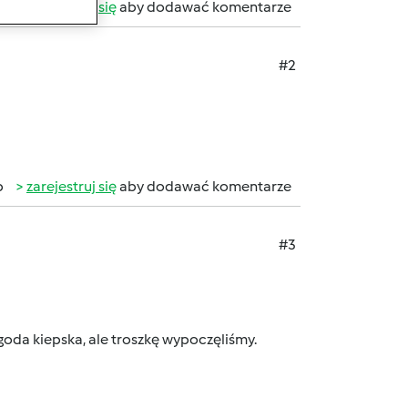
b
zarejestruj się
aby dodawać komentarze
#2
b
zarejestruj się
aby dodawać komentarze
#3
oda kiepska, ale troszkę wypoczęliśmy.