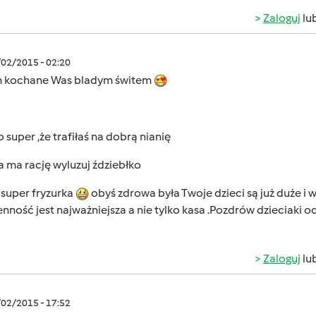
Zaloguj
lu
/02/2015 - 02:20
 kochane Was bladym świtem
 super ,że trafiłaś na dobrą nianię
a ma rację wyluzuj ździebłko
 super fryzurka
obyś zdrowa była Twoje dzieci są już duże i 
nność jest najważniejsza a nie tylko kasa .Pozdrów dzieciaki 
Zaloguj
lu
/02/2015 - 17:52