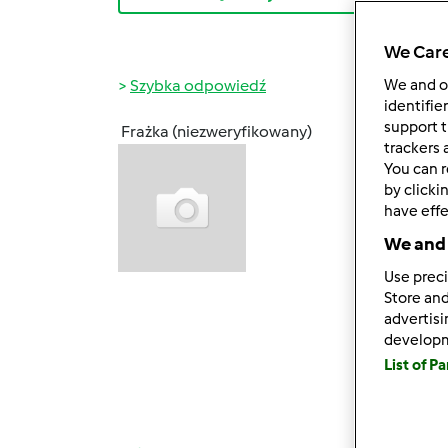
We Care
Szybka odpowiedź
We and 
identifie
support t
Frażka (niezweryfikowany)
pon., 
trackers 
You can r
Witajc
by clicki
Mnie t
have effe
chcą p
We and 
to szo
Use preci
Store and
Ja kup
advertis
szaleć
develop
tego i
List of P
Wszyst