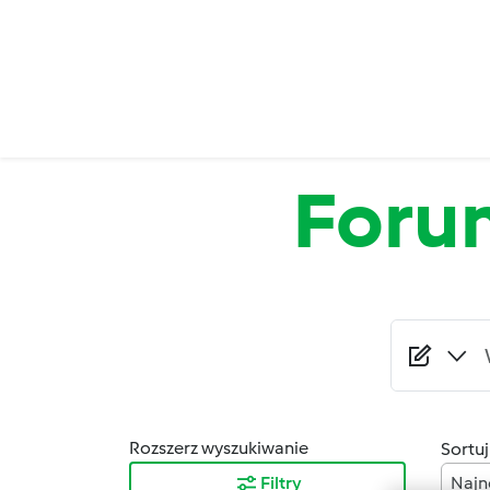
Przejdź do treści
Foru
Rozszerz wyszukiwanie
Sortuj
Filtry
Najn