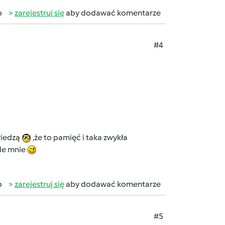
b
zarejestruj się
aby dodawać komentarze
#4
wiedzą
,że to pamięć i taka zwykła
ode mnie
b
zarejestruj się
aby dodawać komentarze
#5