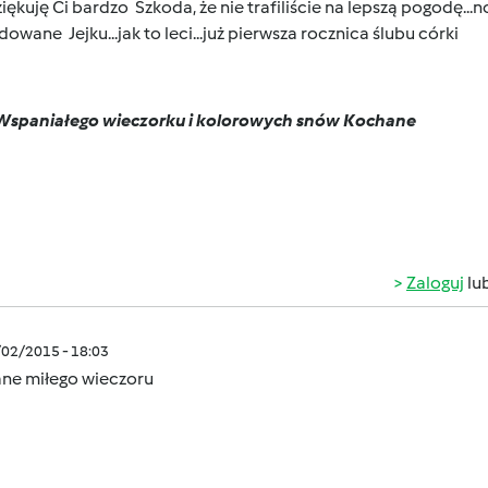
iękuję Ci bardzo
Szkoda, że nie trafiliście na lepszą pogodę...
adowane
Jejku...jak to leci...już pierwsza rocznica ślubu córki
Wspaniałego wieczorku i kolorowych snów Kochane
Zaloguj
lu
/02/2015 - 18:03
ne miłego wieczoru