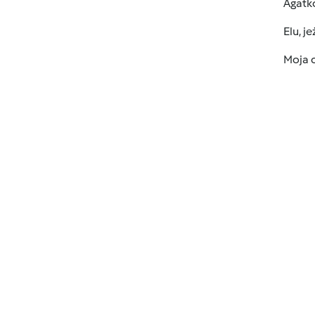
Agatko
Elu, j
Moja c