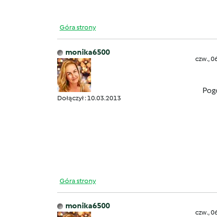
Góra strony
monika6500
czw., 0
Pogo
Dołączył : 10.03.2013
Góra strony
monika6500
czw., 0