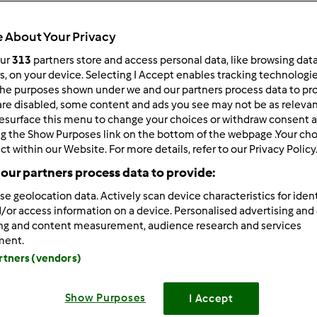
 About Your Privacy
our
313
partners store and access personal data, like browsing dat
rs, on your device. Selecting I Accept enables tracking technologi
he purposes shown under we and our partners process data to prov
06/01/2015 - 17:29
are disabled, some content and ads you see may not be as relevan
esurface this menu to change your choices or withdraw consent a
ie
ng the Show Purposes link on the bottom of the webpage .Your choi
eż przeraża tą szkołą od 6 lat. Bo oznacza, że jeszcze rok przedsz
ct within our Website. For more details, refer to our Privacy Policy
rzywrócić aby rodzice decydowali czy posypać 6-łatki do szkoł
our partners process data to provide:
k. Kiedy te dzieci mają wypocząć i cieszyć się dzieciństwem? No
se geolocation data. Actively scan device characteristics for ident
/or access information on a device. Personalised advertising and
ilam mojej żółtego konika my litte pony, a od Babci dostała dzi
ing and content measurement, audience research and services
 z gitarą jak gitarzysci na scenie. Uwielbia takie występy. Tylko s
ment.
 cały koncert.
artners (vendors)
kim dzieciom dużo slonca i prezentów ale i miłości.
Show Purposes
I Accept