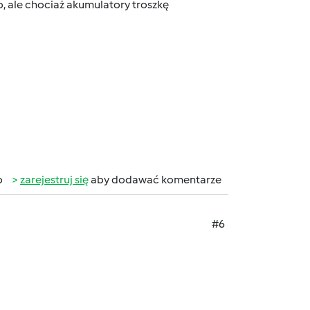
no, ale chociaż akumulatory troszkę
b
zarejestruj się
aby dodawać komentarze
#6