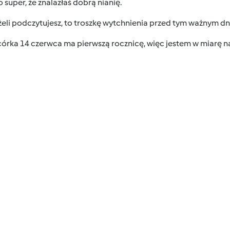
 super, że znalazłaś dobrą nianię.
eżeli podczytujesz, to troszkę wytchnienia przed tym ważnym dn
órka 14 czerwca ma pierwszą rocznicę, więc jestem w miarę n