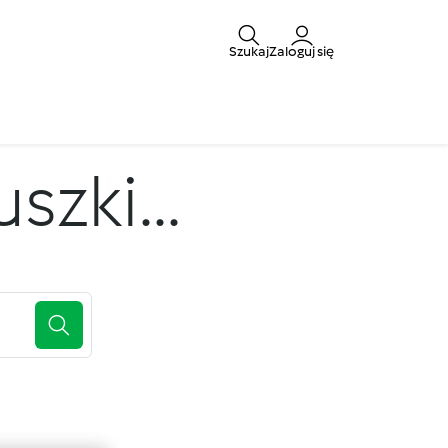
Szukaj
Zaloguj się
zki...