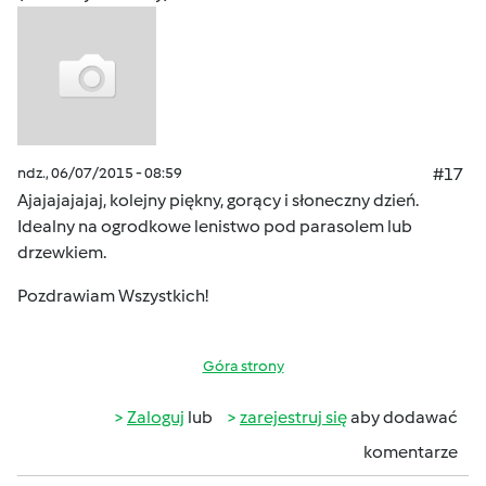
ndz., 06/07/2015 - 08:59
#17
Ajajajajajaj, kolejny piękny, gorący i słoneczny dzień.
Idealny na ogrodkowe lenistwo pod parasolem lub
drzewkiem.
Pozdrawiam Wszystkich!
Góra strony
Zaloguj
lub
zarejestruj się
aby dodawać
komentarze