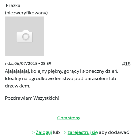
Frażka
(niezweryfikowany)
ndz., 06/07/2015 - 08:59
#18
Ajajajajajaj, kolejny piękny, gorący i słoneczny dzień.
Idealny na ogrodkowe lenistwo pod parasolem lub
drzewkiem.
Pozdrawiam Wszystkich!
Góra strony
Zaloguj
lub
zarejestruj się
aby dodawać