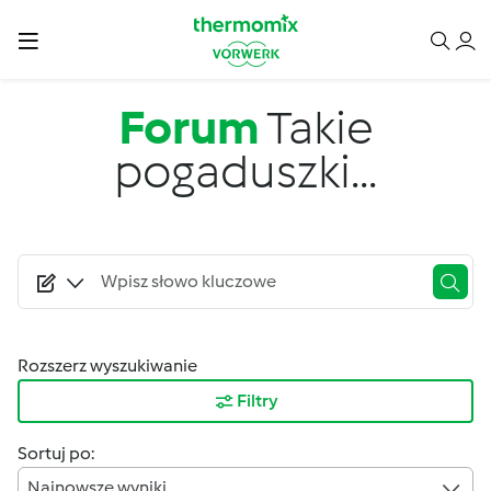
Przejdź do treści
Forum
Takie
pogaduszki...
Rozszerz wyszukiwanie
Filtry
Sortuj po:
Najnowsze wyniki