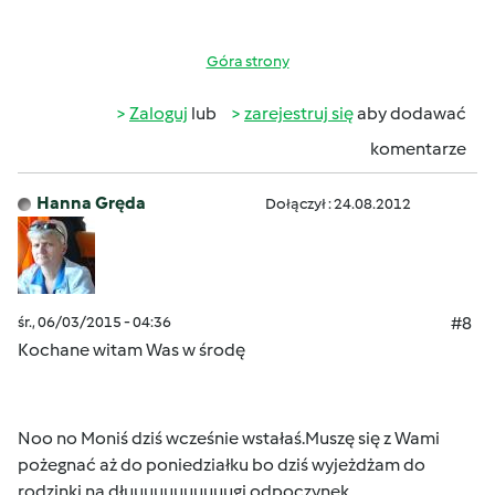
Góra strony
Zaloguj
lub
zarejestruj się
aby dodawać
komentarze
Hanna Gręda
Dołączył : 24.08.2012
śr., 06/03/2015 - 04:36
#8
Kochane witam Was w środę
Noo no Moniś dziś wcześnie wstałaś.
Muszę się z Wami
pożegnać aż do poniedziałku bo dziś wyjeżdżam
do
rodzinki na dłuuuuuuuuuuugi odpoczynek