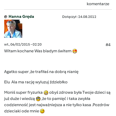
komentarze
Hanna Gręda
Dołączył : 24.08.2012
wt., 06/02/2015 - 02:20
#4
Witam kochane Was bladym świtem
Agatko super ,że trafiłaś na dobrą nianię
Elu Ala ma rację wyluzuj ździebłko
Moniś super fryzurka
obyś zdrowa była Twoje dzieci są
już duże i wiedzą
,że to pamięć i taka zwykła
codzienność jest najważniejsza a nie tylko kasa .Pozdrów
dzieciaki ode mnie