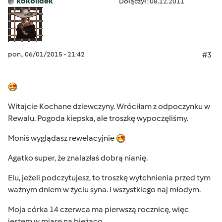
kokolidek
Dołączył : 08.12.2011
pon., 06/01/2015 - 21:42
#3
Witajcie Kochane dziewczyny. Wróciłam z odpoczynku w
Rewalu. Pogoda kiepska, ale troszkę wypoczęliśmy.
Moniś wyglądasz rewelacyjnie
Agatko super, że znalazłaś dobrą nianię.
Elu, jeżeli podczytujesz, to troszkę wytchnienia przed tym
ważnym dniem w życiu syna. I wszystkiego naj młodym.
Moja córka 14 czerwca ma pierwszą rocznicę, więc
jestem w miarę na bieżąco.