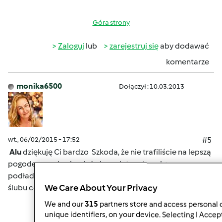
Góra strony
Zaloguj
lub
zarejestruj się
aby dodawać
komentarze
monika6500
Dołączył : 10.03.2013
wt., 06/02/2015 - 17:52
#5
Alu
dziękuję Ci bardzo
Szkoda, że nie trafiliście na lepszą
pogodę...no, ale chociaż akumulatory troszkę
podładowane
Jejku...jak to leci...już pierwsza rocznica
We Care About Your Privacy
ślubu córki
We and our
315
partners store and access personal d
unique identifiers, on your device. Selecting I Accep