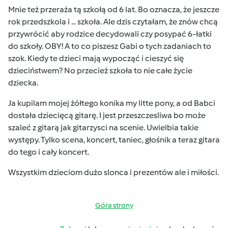
Mnie też przeraża tą szkołą od 6 lat. Bo oznacza, że jeszcze
rok przedszkola i ... szkoła. Ale dzis czytałam, że znów chcą
przywrócić aby rodzice decydowali czy posypać 6-łatki
do szkoły. OBY! A to co piszesz Gabi o tych zadaniach to
szok. Kiedy te dzieci mają wypocząć i cieszyć się
dzieciństwem? No przecież szkoła to nie całe życie
dziecka.
Ja kupilam mojej żółtego konika my litte pony, a od Babci
dostała dziecięcą gitarę. I jest przeszczesliwa bo może
szaleć z gitarą jak gitarzysci na scenie. Uwielbia takie
występy. Tylko scena, koncert, taniec, głośnik a teraz gitara
do tego i cały koncert.
Wszystkim dzieciom dużo slonca i prezentów ale i miłości.
Góra strony