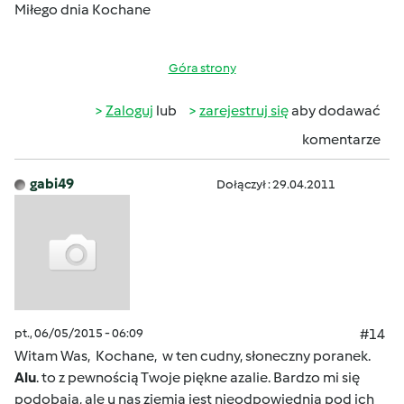
Miłego dnia Kochane
Góra strony
Zaloguj
lub
zarejestruj się
aby dodawać
komentarze
gabi49
Dołączył : 29.04.2011
pt., 06/05/2015 - 06:09
#14
Witam Was, Kochane, w ten cudny, słoneczny poranek.
Alu
. to z pewnością Twoje piękne azalie. Bardzo mi się
podobają, ale u nas ziemia jest nieodpowiednia pod ich