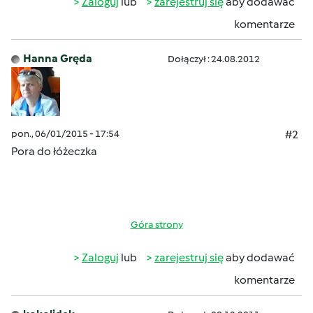
Zaloguj
lub
zarejestruj się
aby dodawać
komentarze
Hanna Gręda
Dołączył : 24.08.2012
pon., 06/01/2015 - 17:54
#2
Pora do łóżeczka
Góra strony
Zaloguj
lub
zarejestruj się
aby dodawać
komentarze