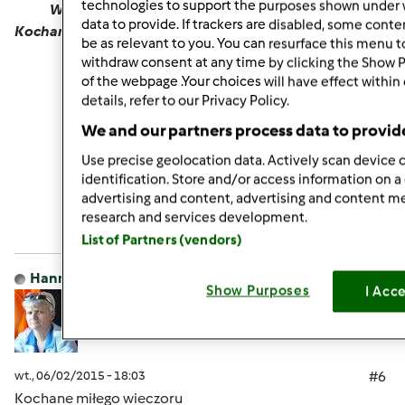
technologies to support the purposes shown under 
Wspaniałego wieczorku i kolorowych snów
data to provide. If trackers are disabled, some cont
Kochane
be as relevant to you. You can resurface this menu 
withdraw consent at any time by clicking the Show 
of the webpage .Your choices will have effect within
details, refer to our Privacy Policy.
We and our partners process data to provid
Use precise geolocation data. Actively scan device c
Góra strony
identification. Store and/or access information on a
advertising and content, advertising and content 
Zaloguj
lub
zarejestruj się
aby dodawać
research and services development.
komentarze
List of Partners (vendors)
Hanna Gręda
Dołączył : 24.08.2012
Show Purposes
I Acc
wt., 06/02/2015 - 18:03
#6
Kochane miłego wieczoru