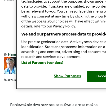
technologies to support the purposes shown under 
data to provide. If trackers are disabled, some cont
be as relevant to you. You can resurface this menu 
withdraw consent at any time by clicking the Show 
of the webpage .Your choices will have effect within
Góra strony
details, refer to our Privacy Policy.
We and our partners process data to provid
Zaloguj
lub
zarejestruj się
aby dodawać
Use precise geolocation data. Actively scan device c
komentarze
identification. Store and/or access information on a
advertising and content, advertising and content 
Hanna Gręda
Dołączył : 24.08.2012
research and services development.
List of Partners (vendors)
Show Purposes
I Acc
śr., 09/16/2015 - 04:24
#9
Ponieważ się dwa razy zapisało .Swoją drogą można