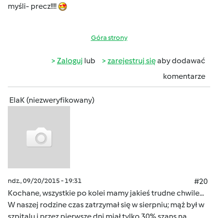
myśli- precz!!!!
Góra strony
Zaloguj
lub
zarejestruj się
aby dodawać
komentarze
ElaK (niezweryfikowany)
ndz., 09/20/2015 - 19:31
#20
Kochane, wszystkie po kolei mamy jakieś trudne chwile...
W naszej rodzine czas zatrzymał się w sierpniu; mąż był w
szpitalu i przez pierwsze dni miał tylko 30% szans na