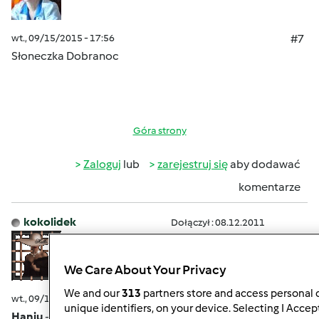
wt., 09/15/2015 - 17:56
#7
Słoneczka Dobranoc
Góra strony
Zaloguj
lub
zarejestruj się
aby dodawać
komentarze
kokolidek
Dołączył : 08.12.2011
We Care About Your Privacy
We and our
313
partners store and access personal d
wt., 09/15/2015 - 18:59
#8
unique identifiers, on your device. Selecting I Accep
Haniu
- wyrazy współczucia, ogromnie mi przykro.