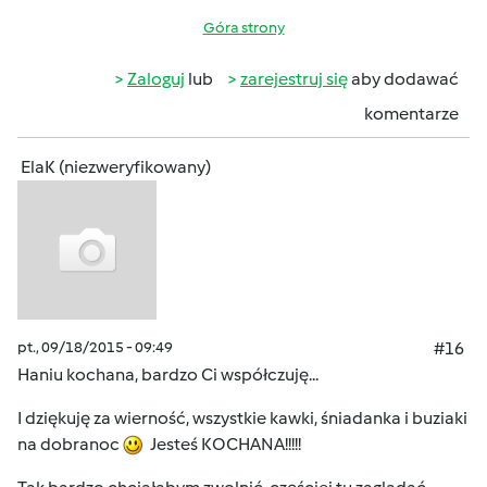
Góra strony
Zaloguj
lub
zarejestruj się
aby dodawać
komentarze
ElaK (niezweryfikowany)
pt., 09/18/2015 - 09:49
#16
Haniu kochana, bardzo Ci współczuję...
I dziękuję za wierność, wszystkie kawki, śniadanka i buziaki
na dobranoc
Jesteś KOCHANA!!!!!