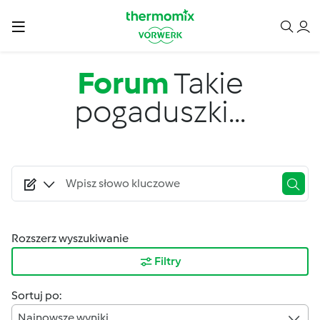
Przejdź do treści
Forum
Takie
pogaduszki...
Rozszerz wyszukiwanie
Filtry
Sortuj po:
Najnowsze wyniki