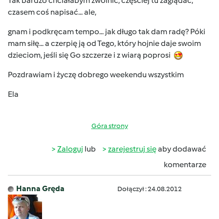
Tak bardzo chciałabym zwolnić, częściej tu zaglądać,
czasem coś napisać... ale,
gnam i podkręcam tempo... jak długo tak dam radę? Póki
mam siłę... a czerpię ją od Tego, który hojnie daje swoim
dzieciom, jeśli się Go szczerze i z wiarą poprosi
Pozdrawiam i życzę dobrego weekendu wszystkim
Ela
Góra strony
Zaloguj
lub
zarejestruj się
aby dodawać
komentarze
Hanna Gręda
Dołączył : 24.08.2012