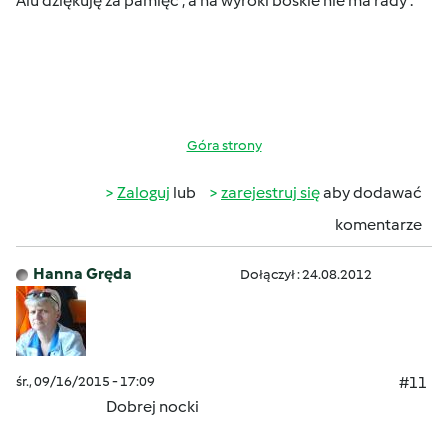
Alu dziękuję za pamięć , a na wyroki boskie nie ma rady .
Góra strony
Zaloguj
lub
zarejestruj się
aby dodawać
komentarze
Hanna Gręda
Dołączył : 24.08.2012
śr., 09/16/2015 - 17:09
#11
Dobrej nocki