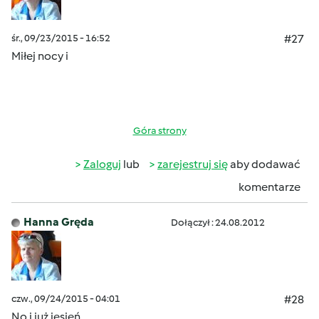
śr., 09/23/2015 - 16:52
#27
Miłej nocy i
Góra strony
Zaloguj
lub
zarejestruj się
aby dodawać
komentarze
Hanna Gręda
Dołączył : 24.08.2012
czw., 09/24/2015 - 04:01
#28
No i już
jesień