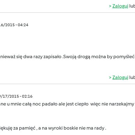
Zaloguj
lu
/16/2015 - 04:24
waż się dwa razy zapisało .Swoją drogą można by pomyśleć
Zaloguj
lu
9/17/2015 - 02:16
e u mnie całą noc padało ale jest ciepło więc nie narzekajmy
iękuję za pamięć , a na wyroki boskie nie ma rady .