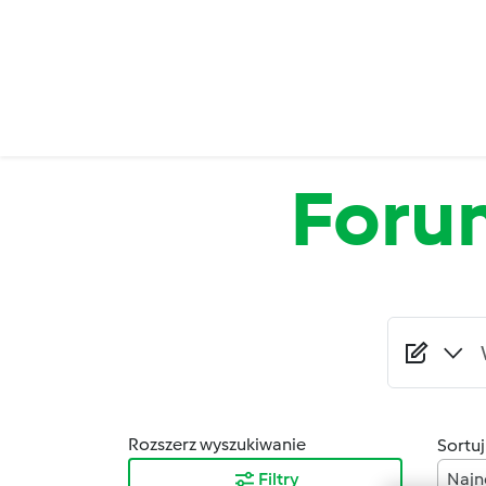
Przejdź do treści
Foru
Rozszerz wyszukiwanie
Sortuj
Filtry
Najn