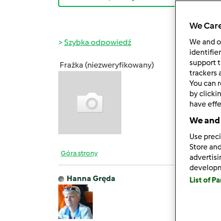
We Care
Szybka odpowiedź
We and 
identifie
support t
Frażka (niezweryfikowany)
śr., 09
trackers 
You can r
Dobra
by clicki
have effe
We and 
Use preci
Store and
Góra strony
advertis
develop
Hanna Gręda
List of P
śr., 09
Kochan