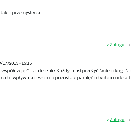
 takie przemyślenia
Zaloguj
lu
9/17/2015 - 15:15
, współczuję Ci serdecznie. Każdy musi przeżyć śmierć kogoś bl
a to wpływu, ale w sercu pozostaje pamięć o tych co odeszli
Zaloguj
lu