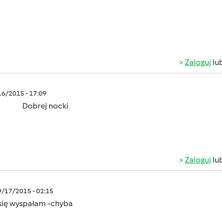
Zaloguj
lu
/16/2015 - 17:09
brej nocki
Zaloguj
lu
9/17/2015 - 02:15
 się wyspałam -chyba