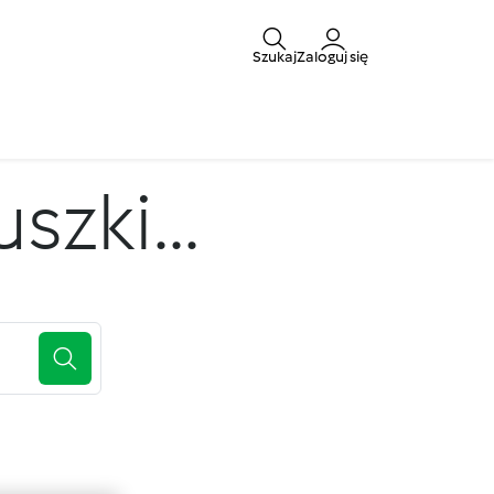
Szukaj
Zaloguj się
zki...