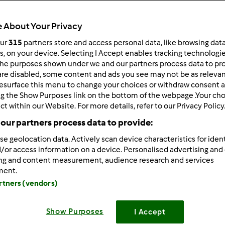
 About Your Privacy
our
315
partners store and access personal data, like browsing dat
rs, on your device. Selecting I Accept enables tracking technologi
he purposes shown under we and our partners process data to prov
/09/2015 - 16:18
are disabled, some content and ads you see may not be as relevan
esurface this menu to change your choices or withdraw consent a
noc, słodkich snów.
ng the Show Purposes link on the bottom of the webpage .Your choi
ct within our Website. For more details, refer to our Privacy Policy
our partners process data to provide:
se geolocation data. Actively scan device characteristics for ident
/or access information on a device. Personalised advertising and
Zaloguj
lu
ing and content measurement, audience research and services
ment.
artners (vendors)
/09/2015 - 18:20
e spokojnej nocy i do zobaczenia .Zmarła nagle moja siostra
Show Purposes
I Accept