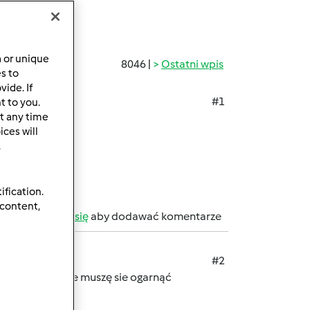
a or unique
8046 |
Ostatni wpis
es to
ide. If
#1
t to you.
t any time
ces will
.
ification.
 content,
b
zarejestruj się
aby dodawać komentarze
#2
 więc rozumiecie muszę sie ogarnąć