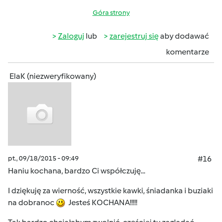
Góra strony
Zaloguj
lub
zarejestruj się
aby dodawać
komentarze
ElaK (niezweryfikowany)
pt., 09/18/2015 - 09:49
#16
Haniu kochana, bardzo Ci współczuję...
I dziękuję za wierność, wszystkie kawki, śniadanka i buziaki
na dobranoc
Jesteś KOCHANA!!!!!