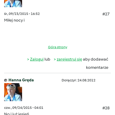
śr., 09/23/2015 - 16:52
#27
Miłej nocy i
Góra strony
Zaloguj
lub
zarejestruj się
aby dodawać
komentarze
Hanna Gręda
Dołączył : 24.08.2012
czw., 09/24/2015 - 04:01
#28
No i już
jesień