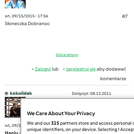
wt., 09/15/2015 - 17:56
#7
Słoneczka Dobranoc
Góra strony
Zaloguj
lub
zarejestruj się
aby dodawać
komentarze
kokolidek
Dołączył : 08.12.2011
We Care About Your Privacy
We and our
315
partners store and access personal d
wt., 09/15/2015 - 18:59
#8
unique identifiers, on your device. Selecting I Accep
Haniu
- wyrazy współczucia, ogromnie mi przykro.