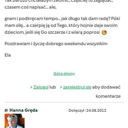
Tak bardzo chciałabym zwolnić, częściej tu zaglądać,
czasem coś napisać... ale,
gnam i podkręcam tempo... jak długo tak dam radę? Póki
mam siłę... a czerpię ją od Tego, który hojnie daje swoim
dzieciom, jeśli się Go szczerze i z wiarą poprosi
Pozdrawiam i życzę dobrego weekendu wszystkim
Ela
Góra strony
Zaloguj
lub
zarejestruj się
aby dodawać
komentarze
Hanna Gręda
Dołączył : 24.08.2012