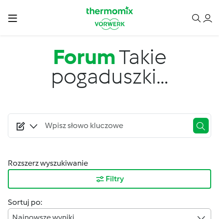
Przejdź do treści
Forum
Takie
pogaduszki...
Rozszerz wyszukiwanie
Filtry
Sortuj po:
Najnowsze wyniki