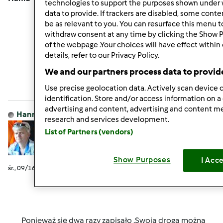
technologies to support the purposes shown under 
data to provide. If trackers are disabled, some cont
be as relevant to you. You can resurface this menu 
withdraw consent at any time by clicking the Show 
of the webpage .Your choices will have effect within
Góra strony
details, refer to our Privacy Policy.
We and our partners process data to provid
Zaloguj
lub
zarejestruj się
aby dodawać
Use precise geolocation data. Actively scan device c
komentarze
identification. Store and/or access information on a
advertising and content, advertising and content 
Hanna Gręda
Dołączył : 24.08.2012
research and services development.
List of Partners (vendors)
Show Purposes
I Acc
śr., 09/16/2015 - 04:24
#9
Ponieważ się dwa razy zapisało .Swoją drogą można