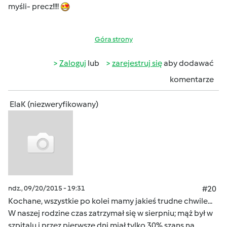
myśli- precz!!!!
Góra strony
Zaloguj
lub
zarejestruj się
aby dodawać
komentarze
ElaK (niezweryfikowany)
ndz., 09/20/2015 - 19:31
#20
Kochane, wszystkie po kolei mamy jakieś trudne chwile...
W naszej rodzine czas zatrzymał się w sierpniu; mąż był w
szpitalu i przez pierwsze dni miał tylko 30% szans na