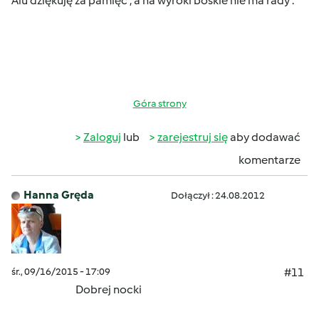
Alu dziękuję za pamięć , a na wyroki boskie nie ma rady .
Góra strony
Zaloguj
lub
zarejestruj się
aby dodawać
komentarze
Hanna Gręda
Dołączył : 24.08.2012
śr., 09/16/2015 - 17:09
#11
Dobrej nocki