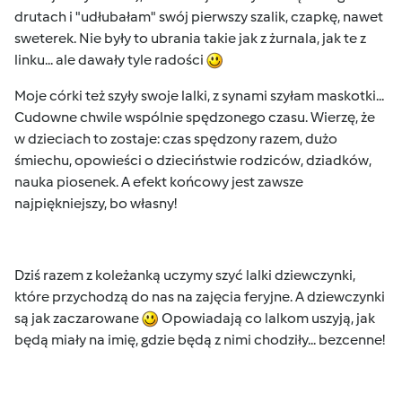
drutach i "udłubałam" swój pierwszy szalik, czapkę, nawet
sweterek. Nie były to ubrania takie jak z żurnala, jak te z
linku... ale dawały tyle radości
Moje córki też szyły swoje lalki, z synami szyłam maskotki...
Cudowne chwile wspólnie spędzonego czasu. Wierzę, że
w dzieciach to zostaje: czas spędzony razem, dużo
śmiechu, opowieści o dzieciństwie rodziców, dziadków,
nauka piosenek. A efekt końcowy jest zawsze
najpiękniejszy, bo własny!
Dziś razem z koleżanką uczymy szyć lalki dziewczynki,
które przychodzą do nas na zajęcia feryjne. A dziewczynki
są jak zaczarowane
Opowiadają co lalkom uszyją, jak
będą miały na imię, gdzie będą z nimi chodziły... bezcenne!