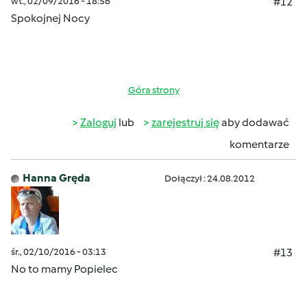
wt., 02/09/2016 - 18:56
#12
Spokojnej Nocy
Góra strony
Zaloguj
lub
zarejestruj się
aby dodawać
komentarze
Hanna Gręda
Dołączył : 24.08.2012
śr., 02/10/2016 - 03:13
#13
No to mamy Popielec