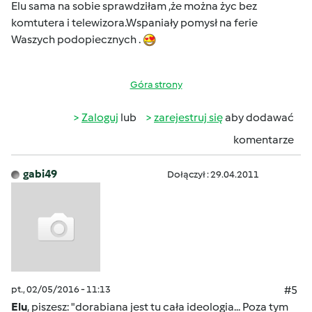
Elu sama na sobie sprawdziłam ,że można życ bez
komtutera i telewizora.Wspaniały pomysł na ferie
Waszych podopiecznych .
Góra strony
Zaloguj
lub
zarejestruj się
aby dodawać
komentarze
gabi49
Dołączył : 29.04.2011
pt., 02/05/2016 - 11:13
#5
Elu
, piszesz: "dorabiana jest tu cała ideologia... Poza tym