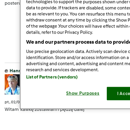
technologies to support the purposes shown under 
posterunku
data to provide. If trackers are disabled, some cont
be as relevant to you. You can resurface this menu 
withdraw consent at any time by clicking the Show 
of the webpage .Your choices will have effect within
details, refer to our Privacy Policy.
Góra strony
We and our partners process data to provid
Zaloguj
lub
zarejestruj się
aby dodawać
Use precise geolocation data. Actively scan device c
komentarze
identification. Store and/or access information on a
advertising and content, advertising and content 
research and services development.
Hanna Gręda
Dołączył : 24.08.2012
List of Partners (vendors)
Show Purposes
I Acc
pt., 02/05/2016 - 08:09
#4
Witam kawkę zostawiam i pędzę dalej