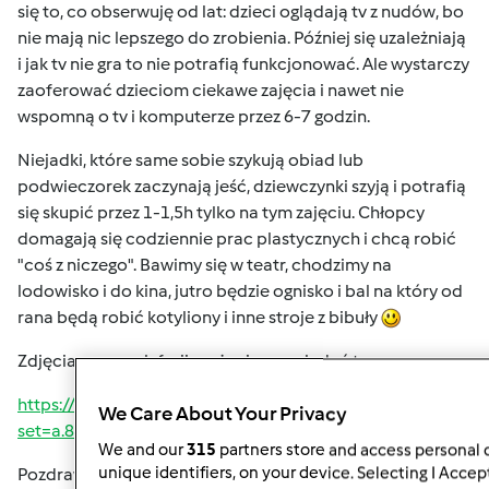
się to, co obserwuję od lat: dzieci oglądają tv z nudów, bo
nie mają nic lepszego do zrobienia. Później się uzależniają
i jak tv nie gra to nie potrafią funkcjonować. Ale wystarczy
zaoferować dzieciom ciekawe zajęcia i nawet nie
wspomną o tv i komputerze przez 6-7 godzin.
Niejadki, które same sobie szykują obiad lub
podwieczorek zaczynają jeść, dziewczynki szyją i potrafią
się skupić przez 1-1,5h tylko na tym zajęciu. Chłopcy
domagają się codziennie prac plastycznych i chcą robić
"coś z niczego". Bawimy się w teatr, chodzimy na
lodowisko i do kina, jutro będzie ognisko i bal na który od
rana będą robić kotyliony i inne stroje z bibuły
Zdjęcia z naszych ferii możecie pooglądać tu:
https://www.facebook.com/media/set/?
We Care About Your Privacy
set=a.891724154279379.1073741861.667024263416037&t
We and our
315
partners store and access personal d
unique identifiers, on your device. Selecting I Accep
Pozdrawiam i idę spać
Jutro o 8:00 muszę być na