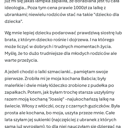
już mi się jakaś lampka zapaliła, że dorabiana jest tu cała
ideologia... Poza tym cena prawie 1000zł za lalkę z
ubrankami; niewielu rodziców stać na takie "dziecko dla
dziecka".
Wg mnie lepiej dziecku podarować prawdziwą siostrę lub
brata, z którym dziecko rośnie i dojrzewa. I na którego
może liczyć w dobrych i trudnych momentach życia.
Myślę, że to dużo trudniejsze dla młodych rodziców ale
warte przeżycia.
A jeżeli chodzi o lalki szmacianki... pamiętam swoje
pierwsze. Zrobiła mi je moja kochana Babcia; były
maleńkie i dwie miały łóżeczko zrobione z pudełka po
zapałkach. Potem, jak byłam trochę starsza uszyłyśmy
razem moją kochaną "Joasię" -najukochańszą lalkę na
świecie. Włosy z włóczki, oczy z czarnych guziczków. Była
prosta ale kochana, bo moja, uszyta przeze mnie. Całe
lata szyłam jej sukienki (najczęściej z ubranek z których
sama już wyrosłam), to dla niej nauczyłam się dziergać na