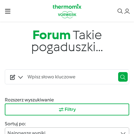
Przejdź do treści
Forum
Takie
pogaduszki...
Rozszerz wyszukiwanie
Filtry
Sortuj po:
Najnowsze wyniki