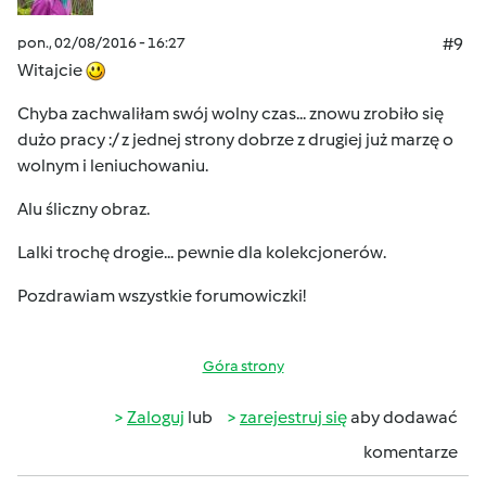
pon., 02/08/2016 - 16:27
#9
Witajcie
Chyba zachwaliłam swój wolny czas... znowu zrobiło się
dużo pracy :/ z jednej strony dobrze z drugiej już marzę o
wolnym i leniuchowaniu.
Alu śliczny obraz.
Lalki trochę drogie... pewnie dla kolekcjonerów.
Pozdrawiam wszystkie forumowiczki!
Góra strony
Zaloguj
lub
zarejestruj się
aby dodawać
komentarze