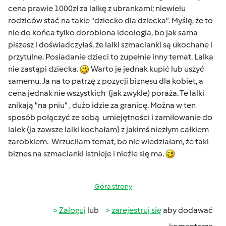
cena prawie 1000zł za lalkę z ubrankami; niewielu
rodziców stać na takie "dziecko dla dziecka". Myślę, że to
nie do końca tylko dorobiona ideologia, bo jak sama
piszesz i doświadczyłaś, że lalki szmacianki są ukochane i
przytulne. Posiadanie dzieci to zupełnie inny temat. Lalka
nie zastąpi dziecka.
Warto je jednak kupić lub uszyć
samemu. Ja na to patrzę z pozycji biznesu dla kobiet, a
cena jednak nie wszystkich (jak zwykle) poraża. Te lalki
znikają "na pniu" , dużo idzie za granicę. Można w ten
sposób połączyć ze sobą umiejętności i zamiłowanie do
lalek (ja zawsze lalki kochałam) z jakimś niezłym całkiem
zarobkiem. Wrzuciłam temat, bo nie wiedziałam, że taki
biznes na szmacianki istnieje i nieźle się ma.
Góra strony
Zaloguj
lub
zarejestruj się
aby dodawać