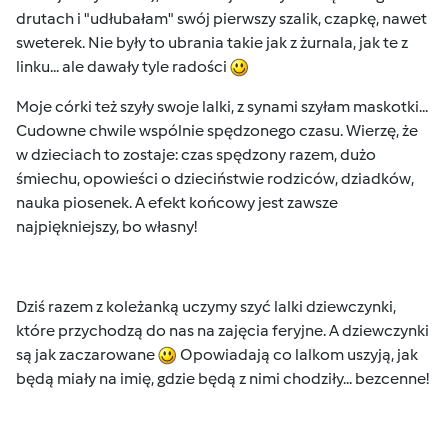
drutach i "udłubałam" swój pierwszy szalik, czapkę, nawet
sweterek. Nie były to ubrania takie jak z żurnala, jak te z
linku... ale dawały tyle radości
Moje córki też szyły swoje lalki, z synami szyłam maskotki...
Cudowne chwile wspólnie spędzonego czasu. Wierzę, że
w dzieciach to zostaje: czas spędzony razem, dużo
śmiechu, opowieści o dzieciństwie rodziców, dziadków,
nauka piosenek. A efekt końcowy jest zawsze
najpiękniejszy, bo własny!
Dziś razem z koleżanką uczymy szyć lalki dziewczynki,
które przychodzą do nas na zajęcia feryjne. A dziewczynki
są jak zaczarowane
Opowiadają co lalkom uszyją, jak
będą miały na imię, gdzie będą z nimi chodziły... bezcenne!