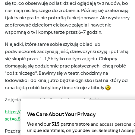
się to, co obserwuję od lat: dzieci oglądają tv z nudów, bo
nie mają nic lepszego do zrobienia. Później się uzależniają
i jak tv nie gra to nie potrafią funkcjonować. Ale wystarczy
zaoferować dzieciom ciekawe zajęcia i nawet nie
wspomną o tv i komputerze przez 6-7 godzin.
Niejadki, które same sobie szykują obiad lub
podwieczorek zaczynają jeść, dziewczynki szyją i potrafią
się skupić przez 1-1,5h tylko na tym zajęciu. Chłopcy
domagają się codziennie prac plastycznych i chcą robić
"coś z niczego". Bawimy się w teatr, chodzimy na
lodowisko i do kina, jutro będzie ognisko i bal na który od
rana będą robić kotyliony i inne stroje z bibuły
Zdjęcia z naszych ferii możecie pooglądać tu:
https://www.facebook.com/media/set/?
We Care About Your Privacy
set=a.891724154279379.1073741861.667024263416037&t
We and our
315
partners store and access personal d
unique identifiers, on your device. Selecting I Accep
Pozdrawiam i idę spać
Jutro o 8:00 muszę być na