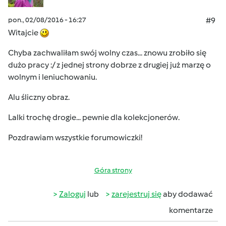
pon., 02/08/2016 - 16:27
#9
Witajcie
Chyba zachwaliłam swój wolny czas... znowu zrobiło się
dużo pracy :/ z jednej strony dobrze z drugiej już marzę o
wolnym i leniuchowaniu.
Alu śliczny obraz.
Lalki trochę drogie... pewnie dla kolekcjonerów.
Pozdrawiam wszystkie forumowiczki!
Góra strony
Zaloguj
lub
zarejestruj się
aby dodawać
komentarze