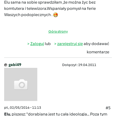
Elu sama na sobie sprawdziłam ,że można życ bez
komtutera i telewizora.Wspaniały pomysł na ferie
Waszych podopiecznych .
Góra strony
Zaloguj
lub
zarejestruj się
aby dodawać
komentarze
gabi49
Dołączył : 29.04.2011
pt., 02/05/2016 - 11:13
#5
Elu
, piszesz: "dorabiana jest tu cała ideologia... Poza tym