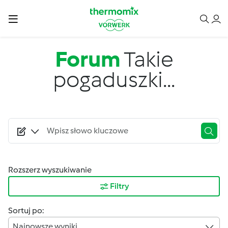
Przejdź do treści
Forum
Takie
pogaduszki...
Rozszerz wyszukiwanie
Filtry
Sortuj po:
Najnowsze wyniki