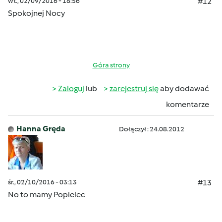
wt., 02/09/2016 - 18:56
#12
Spokojnej Nocy
Góra strony
Zaloguj
lub
zarejestruj się
aby dodawać
komentarze
Hanna Gręda
Dołączył : 24.08.2012
śr., 02/10/2016 - 03:13
#13
No to mamy Popielec