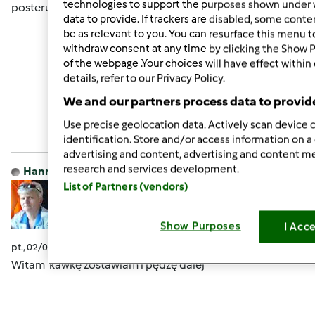
technologies to support the purposes shown under 
posterunku
data to provide. If trackers are disabled, some cont
be as relevant to you. You can resurface this menu 
withdraw consent at any time by clicking the Show 
of the webpage .Your choices will have effect within
details, refer to our Privacy Policy.
Góra strony
We and our partners process data to provid
Zaloguj
lub
zarejestruj się
aby dodawać
Use precise geolocation data. Actively scan device c
komentarze
identification. Store and/or access information on a
advertising and content, advertising and content 
research and services development.
Hanna Gręda
Dołączył : 24.08.2012
List of Partners (vendors)
Show Purposes
I Acc
pt., 02/05/2016 - 08:09
#4
Witam kawkę zostawiam i pędzę dalej