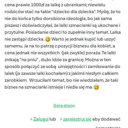
cena prawie 1000zł za lalkę z ubrankami; niewielu
rodziców stać na takie "dziecko dla dziecka". Myślę, że to
nie do końca tylko dorobiona ideologia, bo jak sama
piszesz i doświadczyłaś, że lalki szmacianki są ukochane i
przytulne. Posiadanie dzieci to zupełnie inny temat. Lalka
nie zastąpi dziecka.
Warto je jednak kupić lub uszyć
samemu. Ja na to patrzę z pozycji biznesu dla kobiet, a
cena jednak nie wszystkich (jak zwykle) poraża. Te lalki
znikają "na pniu" , dużo idzie za granicę. Można w ten
sposób połączyć ze sobą umiejętności i zamiłowanie do
lalek (ja zawsze lalki kochałam) z jakimś niezłym całkiem
zarobkiem. Wrzuciłam temat, bo nie wiedziałam, że taki
biznes na szmacianki istnieje i nieźle się ma.
Góra strony
Zaloguj
lub
zarejestruj się
aby dodawać