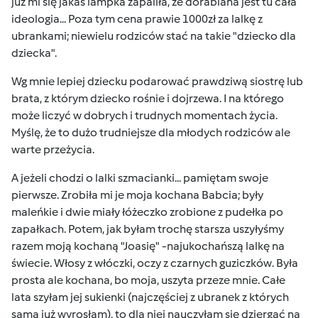
już mi się jakaś lampka zapaliła, że dorabiana jest tu cała
ideologia... Poza tym cena prawie 1000zł za lalkę z
ubrankami; niewielu rodziców stać na takie "dziecko dla
dziecka".
Wg mnie lepiej dziecku podarować prawdziwą siostrę lub
brata, z którym dziecko rośnie i dojrzewa. I na którego
może liczyć w dobrych i trudnych momentach życia.
Myślę, że to dużo trudniejsze dla młodych rodziców ale
warte przeżycia.
A jeżeli chodzi o lalki szmacianki... pamiętam swoje
pierwsze. Zrobiła mi je moja kochana Babcia; były
maleńkie i dwie miały łóżeczko zrobione z pudełka po
zapałkach. Potem, jak byłam trochę starsza uszyłyśmy
razem moją kochaną "Joasię" -najukochańszą lalkę na
świecie. Włosy z włóczki, oczy z czarnych guziczków. Była
prosta ale kochana, bo moja, uszyta przeze mnie. Całe
lata szyłam jej sukienki (najczęściej z ubranek z których
sama już wyrosłam), to dla niej nauczyłam się dziergać na