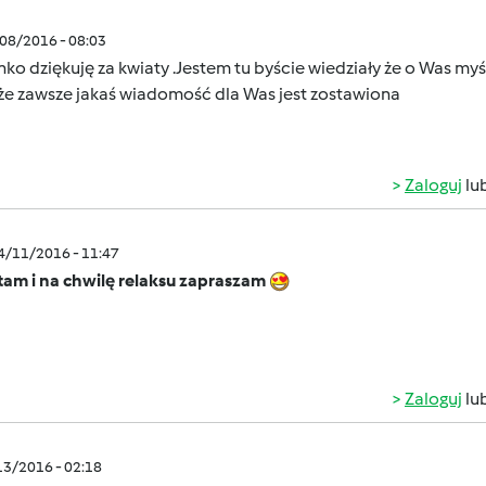
/08/2016 - 08:03
ko dziękuję za kwiaty .
Jestem tu byście wiedziały że o Was myś
że zawsze
jakaś wiadomość dla Was jest zostawiona
Zaloguj
lu
04/11/2016 - 11:47
tam i na chwilę relaksu zapraszam
Zaloguj
lu
/13/2016 - 02:18