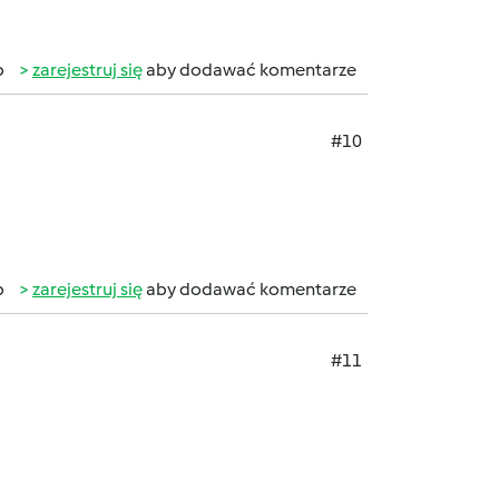
b
zarejestruj się
aby dodawać komentarze
#10
b
zarejestruj się
aby dodawać komentarze
#11