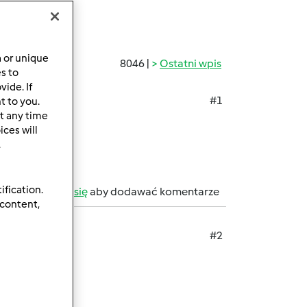
a or unique
8046 |
Ostatni wpis
es to
ide. If
#1
t to you.
t any time
ces will
.
ification.
b
zarejestruj się
aby dodawać komentarze
 content,
#2