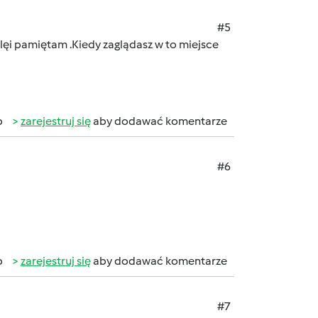
#5
lę
i pamiętam .Kiedy zaglądasz w to miejsce
b
zarejestruj się
aby dodawać komentarze
#6
b
zarejestruj się
aby dodawać komentarze
#7