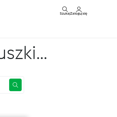
Szukaj
Zaloguj się
zki...