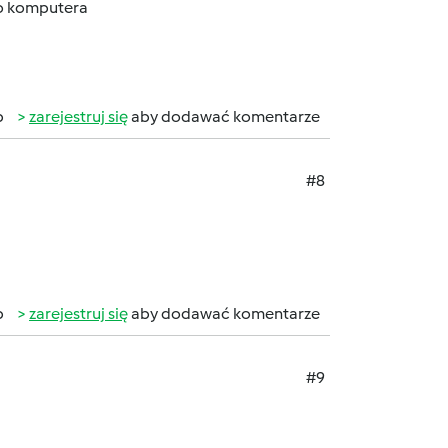
do komputera
b
zarejestruj się
aby dodawać komentarze
#8
b
zarejestruj się
aby dodawać komentarze
#9