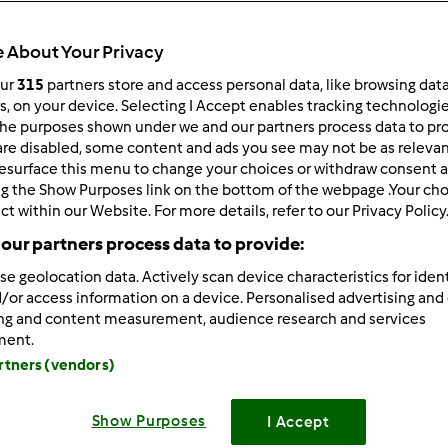
 About Your Privacy
our
315
partners store and access personal data, like browsing dat
rs, on your device. Selecting I Accept enables tracking technologi
he purposes shown under we and our partners process data to prov
4/07/2016 - 17:38
are disabled, some content and ads you see may not be as relevan
esurface this menu to change your choices or withdraw consent a
jnego wieczorku
ng the Show Purposes link on the bottom of the webpage .Your choi
ct within our Website. For more details, refer to our Privacy Policy
our partners process data to provide:
se geolocation data. Actively scan device characteristics for ident
Zaloguj
lu
/or access information on a device. Personalised advertising and
ing and content measurement, audience research and services
ment.
/08/2016 - 03:06
artners (vendors)
ie witam
Show Purposes
I Accept