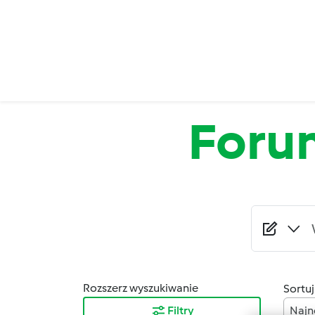
Przejdź do treści
Foru
Rozszerz wyszukiwanie
Sortuj
Filtry
Najn