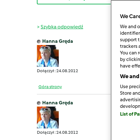
We Care
Szybka odpowiedź
We and 
identifie
support t
Hanna Gręda
czw., 0
trackers 
You can r
Spoko
by clicki
have effe
Dołączył : 24.08.2012
We and 
Use preci
Góra strony
Store and
advertis
Hanna Gręda
develop
pt., 04
List of P
Piękn
Dołączył : 24.08.2012