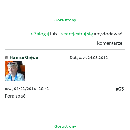
Góra strony
Zaloguj
lub
zarejestruj się
aby dodawać
komentarze
Hanna Gręda
Dołączył : 24.08.2012
czw., 04/21/2016 - 18:41
#33
Pora spać
Góra strony