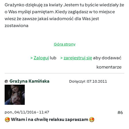
Grażynko dziękuję za kwiaty .
Jestem tu byście wiedziały że
o Was myślę
i pamiętam .Kiedy zaglądasz w to miejsce
wiesz że zawsze
jakaś wiadomość dla Was jest
zostawiona
Góra strony
Zaloguj
lub
zarejestruj się
aby dodawać
komentarze
Grażyna Kamińska
Dołączył : 07.10.2011
pon., 04/11/2016 - 11:47
#6
Witam i na chwilę relaksu zapraszam