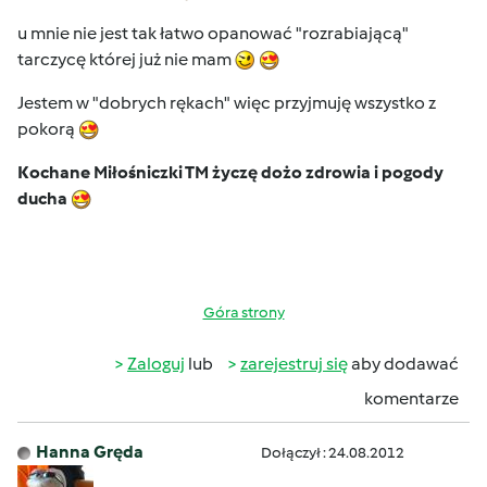
u mnie nie jest tak łatwo opanować "rozrabiającą"
tarczycę której już nie mam
Jestem w "dobrych rękach" więc przyjmuję wszystko z
pokorą
Kochane Miłośniczki TM życzę dożo zdrowia i pogody
ducha
Góra strony
Zaloguj
lub
zarejestruj się
aby dodawać
komentarze
Hanna Gręda
Dołączył : 24.08.2012