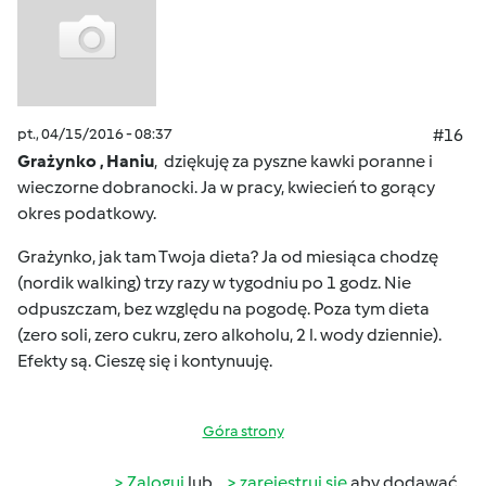
pt., 04/15/2016 - 08:37
#16
Grażynko , Haniu
, dziękuję za pyszne kawki poranne i
wieczorne dobranocki. Ja w pracy, kwiecień to gorący
okres podatkowy.
Grażynko, jak tam Twoja dieta? Ja od miesiąca chodzę
(nordik walking) trzy razy w tygodniu po 1 godz. Nie
odpuszczam, bez względu na pogodę. Poza tym dieta
(zero soli, zero cukru, zero alkoholu, 2 l. wody dziennie).
Efekty są. Cieszę się i kontynuuję.
Góra strony
Zaloguj
lub
zarejestruj się
aby dodawać