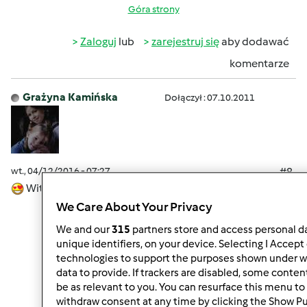
Góra strony
Zaloguj
lub
zarejestruj się
aby dodawać
komentarze
Grażyna Kamińska
Dołączył : 07.10.2011
wt., 04/12/2016 - 07:27
#8
Witam serdecznie w słoneczny wtorek
We Care About Your Privacy
We and our
315
partners store and access personal da
unique identifiers, on your device. Selecting I Accept
technologies to support the purposes shown under w
Góra strony
data to provide. If trackers are disabled, some conte
be as relevant to you. You can resurface this menu to
Zaloguj
lub
zarejestruj się
aby dodawać
withdraw consent at any time by clicking the Show P