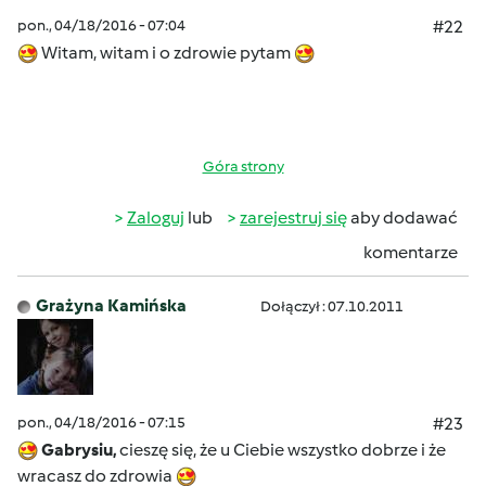
pon., 04/18/2016 - 07:04
#22
Witam, witam i o zdrowie pytam
Góra strony
Zaloguj
lub
zarejestruj się
aby dodawać
komentarze
Grażyna Kamińska
Dołączył : 07.10.2011
pon., 04/18/2016 - 07:15
#23
Gabrysiu,
cieszę się, że u Ciebie wszystko dobrze i że
wracasz do zdrowia