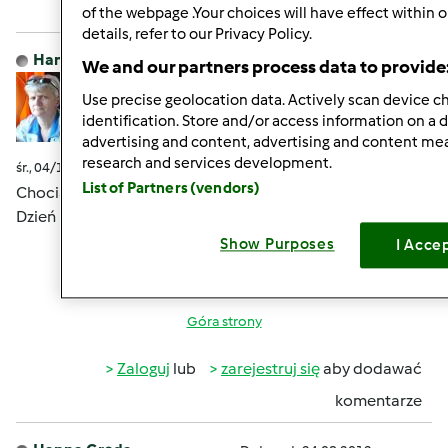
komentarze
of the webpage .Your choices will have effect within 
details, refer to our Privacy Policy.
Hanna Gręda
Dołączył : 24.08.2012
We and our partners process data to provide
Use precise geolocation data. Actively scan device cha
identification. Store and/or access information on a 
advertising and content, advertising and content m
research and services development.
śr., 04/13/2016 - 02:20
#9
List of Partners (vendors)
Chociaż nie powiedziałam Wam dobranoc to mówię
Dzień Dobry
Show Purposes
I Acce
Góra strony
Zaloguj
lub
zarejestruj się
aby dodawać
komentarze