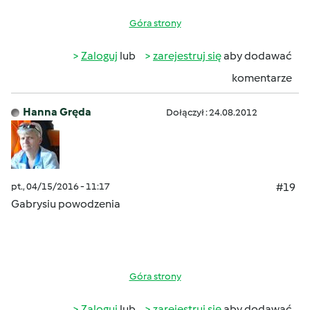
Góra strony
Zaloguj
lub
zarejestruj się
aby dodawać
komentarze
Hanna Gręda
Dołączył : 24.08.2012
pt., 04/15/2016 - 11:17
#19
Gabrysiu powodzenia
Góra strony
Zaloguj
lub
zarejestruj się
aby dodawać