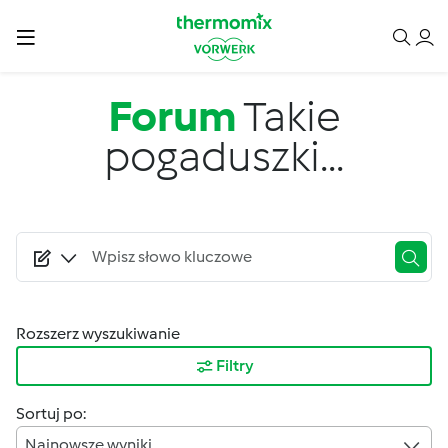
Przejdź do treści
Forum
Takie
pogaduszki...
Rozszerz wyszukiwanie
Filtry
Sortuj po:
Najnowsze wyniki