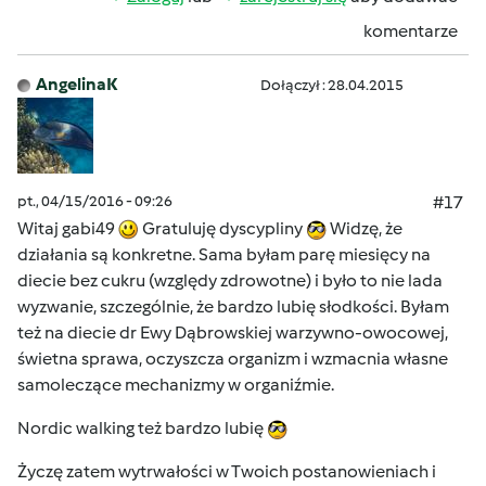
komentarze
AngelinaK
Dołączył : 28.04.2015
pt., 04/15/2016 - 09:26
#17
Witaj gabi49
Gratuluję dyscypliny
Widzę, że
działania są konkretne. Sama byłam parę miesięcy na
diecie bez cukru (względy zdrowotne) i było to nie lada
wyzwanie, szczególnie, że bardzo lubię słodkości. Byłam
też na diecie dr Ewy Dąbrowskiej warzywno-owocowej,
świetna sprawa, oczyszcza organizm i wzmacnia własne
samoleczące mechanizmy w organiźmie.
Nordic walking też bardzo lubię
Życzę zatem wytrwałości w Twoich postanowieniach i