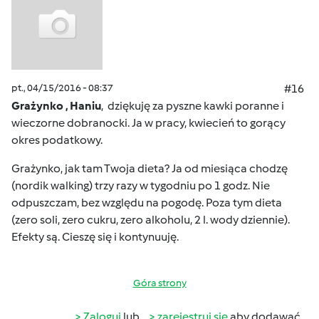
pt., 04/15/2016 - 08:37
#16
Grażynko , Haniu
, dziękuję za pyszne kawki poranne i
wieczorne dobranocki. Ja w pracy, kwiecień to gorący
okres podatkowy.
Grażynko, jak tam Twoja dieta? Ja od miesiąca chodzę
(nordik walking) trzy razy w tygodniu po 1 godz. Nie
odpuszczam, bez względu na pogodę. Poza tym dieta
(zero soli, zero cukru, zero alkoholu, 2 l. wody dziennie).
Efekty są. Cieszę się i kontynuuję.
Góra strony
Zaloguj
lub
zarejestruj się
aby dodawać