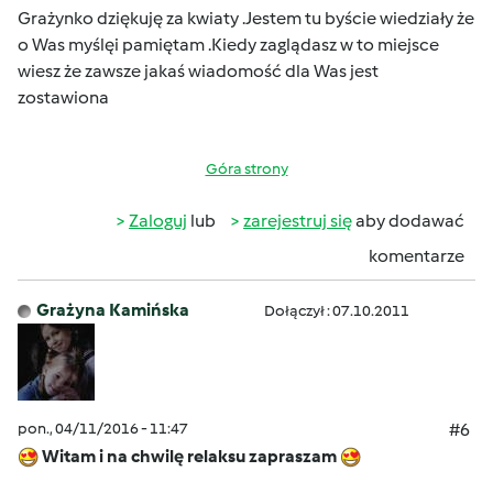
Grażynko dziękuję za kwiaty .
Jestem tu byście wiedziały że
o Was myślę
i pamiętam .Kiedy zaglądasz w to miejsce
wiesz że zawsze
jakaś wiadomość dla Was jest
zostawiona
Góra strony
Zaloguj
lub
zarejestruj się
aby dodawać
komentarze
Grażyna Kamińska
Dołączył : 07.10.2011
pon., 04/11/2016 - 11:47
#6
Witam i na chwilę relaksu zapraszam