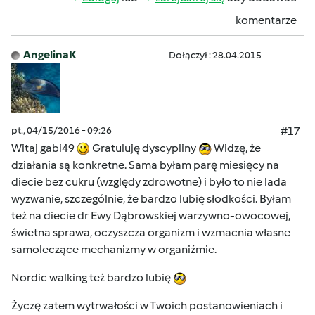
komentarze
AngelinaK
Dołączył : 28.04.2015
pt., 04/15/2016 - 09:26
#17
Witaj gabi49
Gratuluję dyscypliny
Widzę, że
działania są konkretne. Sama byłam parę miesięcy na
diecie bez cukru (względy zdrowotne) i było to nie lada
wyzwanie, szczególnie, że bardzo lubię słodkości. Byłam
też na diecie dr Ewy Dąbrowskiej warzywno-owocowej,
świetna sprawa, oczyszcza organizm i wzmacnia własne
samoleczące mechanizmy w organiźmie.
Nordic walking też bardzo lubię
Życzę zatem wytrwałości w Twoich postanowieniach i