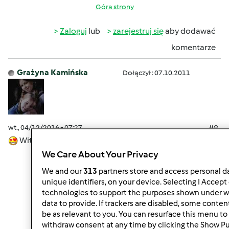
Góra strony
Zaloguj
lub
zarejestruj się
aby dodawać
komentarze
Grażyna Kamińska
Dołączył : 07.10.2011
wt., 04/12/2016 - 07:27
#8
Witam serdecznie w słoneczny wtorek
We Care About Your Privacy
We and our
313
partners store and access personal da
unique identifiers, on your device. Selecting I Accept
technologies to support the purposes shown under w
Góra strony
data to provide. If trackers are disabled, some conte
be as relevant to you. You can resurface this menu to
Zaloguj
lub
zarejestruj się
aby dodawać
withdraw consent at any time by clicking the Show P