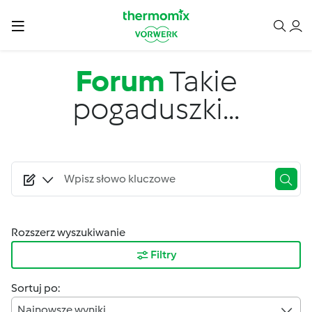
Przejdź do treści
Forum
Takie
pogaduszki...
Rozszerz wyszukiwanie
Filtry
Sortuj po:
Najnowsze wyniki