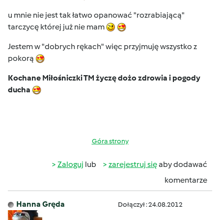
u mnie nie jest tak łatwo opanować "rozrabiającą"
tarczycę której już nie mam
Jestem w "dobrych rękach" więc przyjmuję wszystko z
pokorą
Kochane Miłośniczki TM życzę dożo zdrowia i pogody
ducha
Góra strony
Zaloguj
lub
zarejestruj się
aby dodawać
komentarze
Hanna Gręda
Dołączył : 24.08.2012