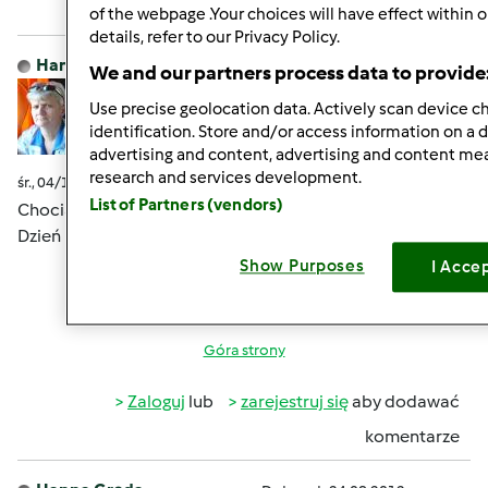
komentarze
of the webpage .Your choices will have effect within 
details, refer to our Privacy Policy.
Hanna Gręda
Dołączył : 24.08.2012
We and our partners process data to provide
Use precise geolocation data. Actively scan device cha
identification. Store and/or access information on a 
advertising and content, advertising and content m
research and services development.
śr., 04/13/2016 - 02:20
#9
List of Partners (vendors)
Chociaż nie powiedziałam Wam dobranoc to mówię
Dzień Dobry
Show Purposes
I Acce
Góra strony
Zaloguj
lub
zarejestruj się
aby dodawać
komentarze