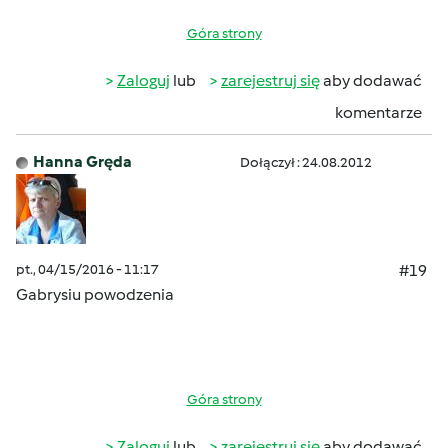
Góra strony
Zaloguj
lub
zarejestruj się
aby dodawać
komentarze
Hanna Gręda
Dołączył : 24.08.2012
pt., 04/15/2016 - 11:17
#19
Gabrysiu powodzenia
Góra strony
Zaloguj
lub
zarejestruj się
aby dodawać