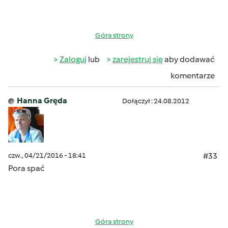
Góra strony
Zaloguj
lub
zarejestruj się
aby dodawać
komentarze
Hanna Gręda
Dołączył : 24.08.2012
czw., 04/21/2016 - 18:41
#33
Pora spać
Góra strony