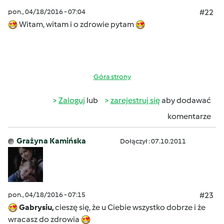
pon., 04/18/2016 - 07:04
#22
Witam, witam i o zdrowie pytam
Góra strony
Zaloguj
lub
zarejestruj się
aby dodawać
komentarze
Grażyna Kamińska
Dołączył : 07.10.2011
pon., 04/18/2016 - 07:15
#23
Gabrysiu,
cieszę się, że u Ciebie wszystko dobrze i że
wracasz do zdrowia