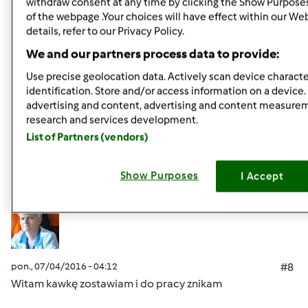
withdraw consent at any time by clicking the Show Purpose
U mnie dziś mży i zrobiło
się leniwie -buro za to ja witam
of the webpage .Your choices will have effect within our We
details, refer to our Privacy Policy.
Was gorąco
We and our partners process data to provide:
Use precise geolocation data. Actively scan device character
identification. Store and/or access information on a device.
Góra strony
advertising and content, advertising and content measure
research and services development.
Zaloguj
lub
zarejestruj się
aby dodawać
List of Partners (vendors)
komentarze
Show Purposes
I Accept
Hanna Gręda
Dołączył : 24.08.2012
pon., 07/04/2016 - 04:12
#8
Witam kawkę zostawiam i do pracy znikam