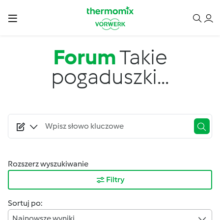
Przejdź do treści
Forum
Takie
pogaduszki...
Rozszerz wyszukiwanie
Filtry
Sortuj po:
Najnowsze wyniki