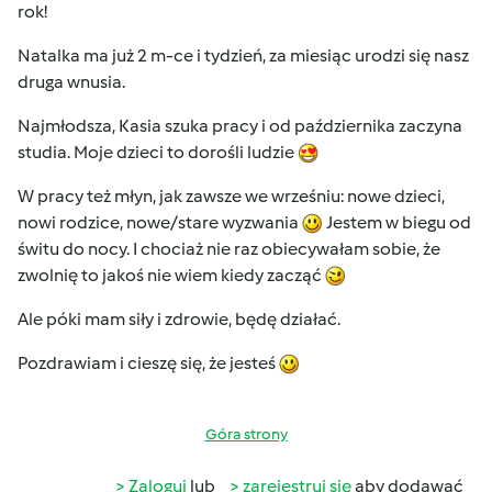
rok!
Natalka ma już 2 m-ce i tydzień, za miesiąc urodzi się nasz
druga wnusia.
Najmłodsza, Kasia szuka pracy i od października zaczyna
studia. Moje dzieci to dorośli ludzie
W pracy też młyn, jak zawsze we wrześniu: nowe dzieci,
nowi rodzice, nowe/stare wyzwania
Jestem w biegu od
świtu do nocy. I chociaż nie raz obiecywałam sobie, że
zwolnię to jakoś nie wiem kiedy zacząć
Ale póki mam siły i zdrowie, będę działać.
Pozdrawiam i cieszę się, że jesteś
Góra strony
Zaloguj
lub
zarejestruj się
aby dodawać