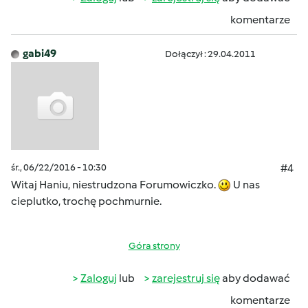
komentarze
gabi49
Dołączył : 29.04.2011
śr., 06/22/2016 - 10:30
#4
Witaj Haniu, niestrudzona Forumowiczko.
U nas
cieplutko, trochę pochmurnie.
Góra strony
Zaloguj
lub
zarejestruj się
aby dodawać
komentarze