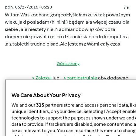
pon., 06/27/2016 - 05:28
#6
Witam Was kochane gorąco
Myślałam że w tak poważnym
wieku jaki posiadam (hi hi hi ) będę
miała więcej czasu dla
siebie , ale niestety nie .Nadmiar obowiązków poza
domem nie pozwala mi co dziennie siadaćdo komputera
,a z tabletki trudno pisać .Ale jestem z Wami cały czas
Góra strony
Zaloguj
lub
zarejestruj się
aby dodawać
komentarze
We Care About Your Privacy
Hanna Gręda
Dołączył : 24.08.2012
We and our
315
partners store and access personal data, lik
unique identifiers, on your device. Selecting I Accept enabl
technologies to support the purposes shown under we and 
data to provide. If trackers are disabled, some content and
be as relevant to you. You can resurface this menu to chang
wt., 06/28/2016 - 05:29
#7