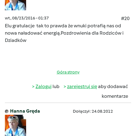
wt., 08/23/2016 - 01:37
#20
Elu gratulacje tak to prawda że wnuki potrafią nas od
nowa naładować energią.Pozdrowienia dla Rodziców i
Dziadków
Góra strony
Zaloguj
lub
zarejestruj się
aby dodawać
komentarze
Hanna Gręda
Dołączył : 24.08.2012