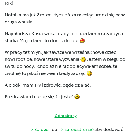
rok!
Natalka ma już 2 m-ce i tydzień, za miesiąc urodzi się nasz
druga wnusia.
Najmłodsza, Kasia szuka pracy i od października zaczyna
studia. Moje dzieci to dorośli ludzie
W pracy też młyn, jak zawsze we wrześniu: nowe dzieci,
nowi rodzice, nowe/stare wyzwania
Jestem w biegu od
świtu do nocy. I chociaż nie raz obiecywałam sobie, że
zwolnię to jakoś nie wiem kiedy zacząć
Ale póki mam siły i zdrowie, będę działać.
Pozdrawiam i cieszę się, że jesteś
Góra strony
Zaloguj
lub
zarejestruj się
aby dodawać