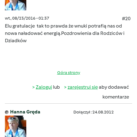
wt., 08/23/2016 - 01:37
#20
Elu gratulacje tak to prawda że wnuki potrafią nas od
nowa naładować energią.Pozdrowienia dla Rodziców i
Dziadków
Góra strony
Zaloguj
lub
zarejestruj się
aby dodawać
komentarze
Hanna Gręda
Dołączył : 24.08.2012