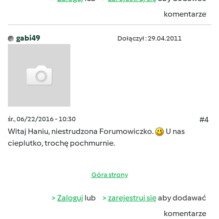
komentarze
gabi49
Dołączył : 29.04.2011
śr., 06/22/2016 - 10:30
#4
Witaj Haniu, niestrudzona Forumowiczko.
U nas
cieplutko, trochę pochmurnie.
Góra strony
Zaloguj
lub
zarejestruj się
aby dodawać
komentarze