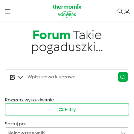
Przejdź do treści
Forum
Takie
pogaduszki...
Rozszerz wyszukiwanie
Filtry
Sortuj po:
Najnowsze wyniki