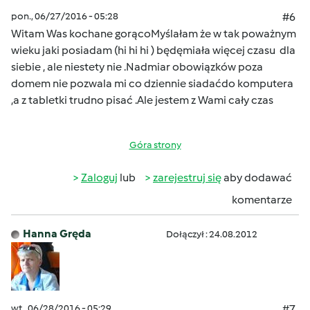
pon., 06/27/2016 - 05:28
#6
Witam Was kochane gorąco
Myślałam że w tak poważnym
wieku jaki posiadam (hi hi hi ) będę
miała więcej czasu dla
siebie , ale niestety nie .Nadmiar obowiązków poza
domem nie pozwala mi co dziennie siadaćdo komputera
,a z tabletki trudno pisać .Ale jestem z Wami cały czas
Góra strony
Zaloguj
lub
zarejestruj się
aby dodawać
komentarze
Hanna Gręda
Dołączył : 24.08.2012
wt., 06/28/2016 - 05:29
#7