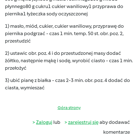
płynnego80 g cukru1 cukier waniliowy1 przyprawa do
piernika1 łyżeczka sody oczyszczonej
1) masło, miód, cukier, cukier waniliowy, przyprawę do
piernika podgrzać - czas 1 min. temp. 50 st. obr. poz. 2,
przestudzić
2) ustawic obr. poz. 4 i do przestudzonej masy dodać
żółtko, następnie mąkę i sodę, wyrobić ciasto - czas 1 min.
przełożyć
3) ubić pianę z białka - czas 2-3 min. obr. poz. 4 dodać do
ciasta, wymieszać
Góra strony
Zaloguj
lub
zarejestruj się
aby dodawać
komentarze