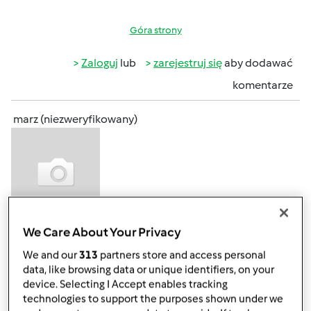
Góra strony
Zaloguj
lub
zarejestruj się
aby dodawać
komentarze
marz (niezweryfikowany)
We Care About Your Privacy
pon., 12/14/2015 - 17:53
#3
o ja też poprosze o takie praktyczne wskazówki, może mój
We and our
313
partners store and access personal
Bimby bedzie jutro już.
data, like browsing data or unique identifiers, on your
device. Selecting I Accept enables tracking
technologies to support the purposes shown under we