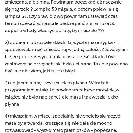
zmieszana, ale zimna. Powinnam poczekać, aż naczynie
się nagrzeje ? Lampka 50 migała, a potem pojawiła się
lampka 37. Czy prawidłowo powinnam ustawiać czas,
temp. i czekać aż na stałe będzie palić się lampka 50 i
dopiero wtedy włączyć obroty, by mieszało ???
2) dodałam pozostałe składniki, wyszła masa sypka -
spodziewałam się zmieszanej w jedną całość. Zauważyłam
też, że podczas wyrabiania ciasta, część składników
zostawała na brzegach, nie była ucierana. Tak nie powinno
być, ale nie wiem, jaki tu jest błąd.
3) ubijałam pianę - wyszła lekko płynna. W trakcie
przypomniało mi się, że powinnam założyć motylek (w
książce nie było napisane), ale masa i tak wyszła lekko
płynna
4) mieszałam w misce, specjalnie nie chciało się łączyć,
masa była twarda, krusząca się, nie dała się mocno
rozwałkować - wyszło mało pierniczków - popękane,