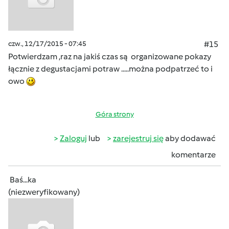
czw., 12/17/2015 - 07:45
#15
Potwierdzam ,raz na jakiś czas są organizowane pokazy
łącznie z degustacjami potraw .....można podpatrzeć to i
owo
Góra strony
Zaloguj
lub
zarejestruj się
aby dodawać
komentarze
Baś...ka
(niezweryfikowany)