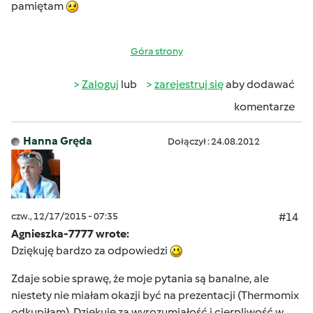
pamiętam
Góra strony
Zaloguj
lub
zarejestruj się
aby dodawać
komentarze
Hanna Gręda
Dołączył : 24.08.2012
czw., 12/17/2015 - 07:35
#14
Agnieszka-7777 wrote:
Dziękuję bardzo za odpowiedzi
Zdaje sobie sprawę, że moje pytania są banalne, ale
niestety nie miałam okazji być na prezentacji (Thermomix
odkupiłam). Dziękuję za wyrozumiałość i cierpliwość w