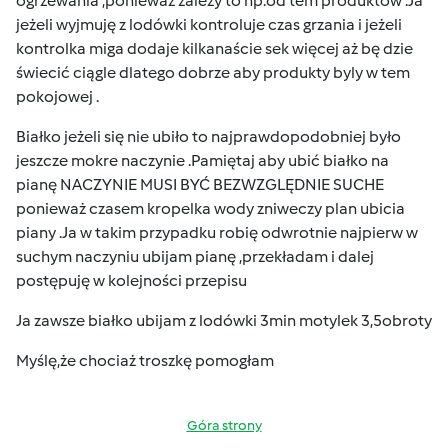
ogrzewania ,ponieważ zależy to np.od tem produktów .Ja
jeżeli wyjmuję z lodówki kontroluje czas grzania i jeżeli
kontrolka miga dodaje kilkanaście sek więcej aż bę dzie
świecić ciągle dlatego dobrze aby produkty byly w tem
pokojowej .
Białko jeżeli się nie ubiło to najprawdopodobniej było
jeszcze mokre naczynie .Pamiętaj aby ubić białko na
pianę NACZYNIE MUSI BYĆ BEZWZGLĘDNIE SUCHE
ponieważ czasem kropelka wody zniweczy plan ubicia
piany .Ja w takim przypadku robię odwrotnie najpierw w
suchym naczyniu ubijam pianę ,przekładam i dalej
postępuję w kolejności przepisu
Ja zawsze białko ubijam z lodówki 3min motylek 3,5obroty
Myślę,że chociaż troszkę pomogłam
Góra strony