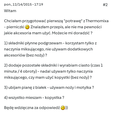
pon., 12/14/2015 - 17:19
#2
Witam
Chciałam przygotować pierwszą "potrawę" z Thermomixa
- pierniczki
Znalazłam przepis, ale nie ma pewności
jakie akcesoria mam użyć. Możecie mi doradzić ?
1) składniki płynne podgrzewam - korzystam tylko z
naczynia miksującego, nie używam dodatkowych
akcesoriów (bez noży) ?
2) dodaje pozostałe składniki i wyrabiam ciasto (czas 1
minuta / 4 obroty) - nadal używam tylko naczynia
miksującego, czy mam użyć kopystki (bez noży) ?
3) ubijam pianę z białek - używam noży i motylka ?
4) wszystko mieszam - kopystka ?
Będę wdzięczna za odpowiedź
))