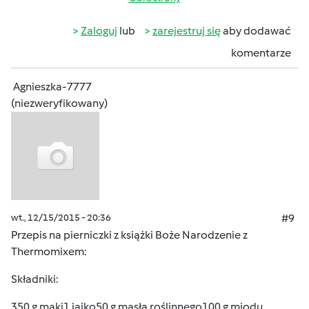
Zaloguj
lub
zarejestruj się
aby dodawać
komentarze
Agnieszka-7777
(niezweryfikowany)
wt., 12/15/2015 - 20:36
#9
Przepis na pierniczki z książki Boże Narodzenie z
Thermomixem:
Składniki:
350 g mąki1 jajko50 g masła roślinnego100 g miodu