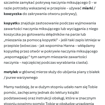
szczelnie zamykać pokrywą naczynia miksującego (i - w
razie potrzeby wskazanej w przepisie - używać
miarki
/
koszyczka
do zakrywania otworu pokrywy),
kopystk
a znajduje zastosowanie podczas wyjmowania
zawartości naczynia miksującego lub wyciągania z niego
koszyczka po gotowaniu skłądników na parze lub
„mieszania za pomocą kopystki" - jeśli taki zapis istnieje w
przepisie (wówczas - jak wspomina Hanna - wkłądamy
kopystkę przez otwór w pokrywie naczynia miksującego
„wspomagając" tym samym mieszanie zawartości
naczynia - najczęściej podczas wyrabiania ciasta).
motylek
w głównej mierze służy do ubijania piany z białek
/ puree warzywnego
Mamy nadzieję, że w dużym stopniu udało nam się Tobie
pomóc, zachęcamy jednak do lektury książki
podstawowej oraz instrukcji obsługi, które w znacznym
stopniu powinny pomóc Tobie w obsłudze urządzenia