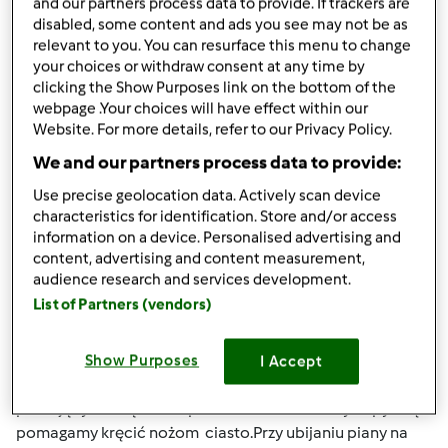
and our partners process data to provide. If trackers are
Góra strony
disabled, some content and ads you see may not be as
relevant to you. You can resurface this menu to change
Zaloguj
lub
zarejestruj się
aby dodawać
your choices or withdraw consent at any time by
komentarze
clicking the Show Purposes link on the bottom of the
webpage .Your choices will have effect within our
Website. For more details, refer to our Privacy Policy.
Hanna Gręda
Dołączył : 24.08.2012
We and our partners process data to provide:
Use precise geolocation data. Actively scan device
characteristics for identification. Store and/or access
information on a device. Personalised advertising and
pon., 12/14/2015 - 19:42
#4
content, advertising and content measurement,
Agnieszko kompletne naczynie miksujące jest z nożami
audience research and services development.
.Nigdy nie używaj naczynia bez noży bo zalejesz
List of Partners (vendors)
podstawę.Przy podgrzewaniu masz podany czas
temperaturę i obroty.Więc noże muszą być.Wszędzie
gdzie będzie potrzebna pomoc kopystki będzie podane
Show Purposes
I Accept
mieszany prz pomocy kopystki co oznacza , że przy
pracującym urządzeniu przez otwór wkładamy kopystkę i
pomagamy kręcić nożom ciasto.Przy ubijaniu piany na