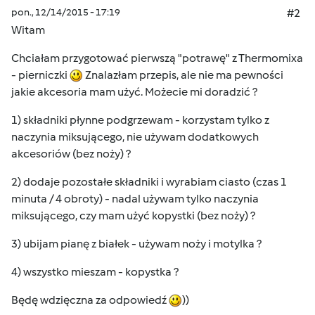
pon., 12/14/2015 - 17:19
#2
Witam
Chciałam przygotować pierwszą "potrawę" z Thermomixa
- pierniczki
Znalazłam przepis, ale nie ma pewności
jakie akcesoria mam użyć. Możecie mi doradzić ?
1) składniki płynne podgrzewam - korzystam tylko z
naczynia miksującego, nie używam dodatkowych
akcesoriów (bez noży) ?
2) dodaje pozostałe składniki i wyrabiam ciasto (czas 1
minuta / 4 obroty) - nadal używam tylko naczynia
miksującego, czy mam użyć kopystki (bez noży) ?
3) ubijam pianę z białek - używam noży i motylka ?
4) wszystko mieszam - kopystka ?
Będę wdzięczna za odpowiedź
))