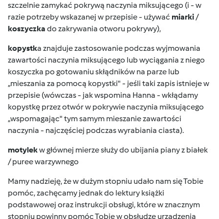
szczelnie zamykać pokrywą naczynia miksującego (i - w
razie potrzeby wskazanej w przepisie - używać
miarki
/
koszyczka
do zakrywania otworu pokrywy),
kopystk
a znajduje zastosowanie podczas wyjmowania
zawartości naczynia miksującego lub wyciągania z niego
koszyczka po gotowaniu skłądników na parze lub
„mieszania za pomocą kopystki" - jeśli taki zapis istnieje w
przepisie (wówczas - jak wspomina Hanna - wkłądamy
kopystkę przez otwór w pokrywie naczynia miksującego
„wspomagając" tym samym mieszanie zawartości
naczynia - najczęściej podczas wyrabiania ciasta).
motylek
w głównej mierze służy do ubijania piany z białek
/ puree warzywnego
Mamy nadzieję, że w dużym stopniu udało nam się Tobie
pomóc, zachęcamy jednak do lektury książki
podstawowej oraz instrukcji obsługi, które w znacznym
stopniu powinny pomóc Tobie w obsłudze urządzenia