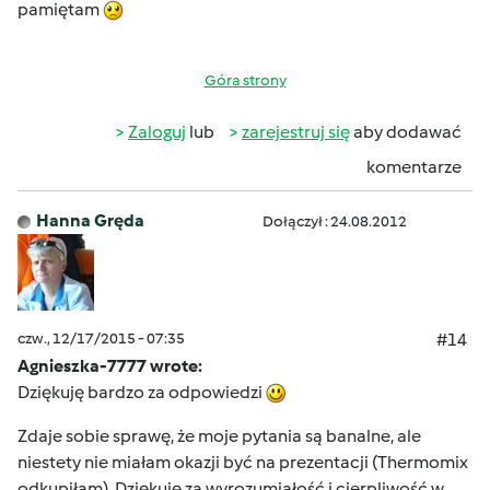
pamiętam
Góra strony
Zaloguj
lub
zarejestruj się
aby dodawać
komentarze
Hanna Gręda
Dołączył : 24.08.2012
czw., 12/17/2015 - 07:35
#14
Agnieszka-7777 wrote:
Dziękuję bardzo za odpowiedzi
Zdaje sobie sprawę, że moje pytania są banalne, ale
niestety nie miałam okazji być na prezentacji (Thermomix
odkupiłam). Dziękuję za wyrozumiałość i cierpliwość w