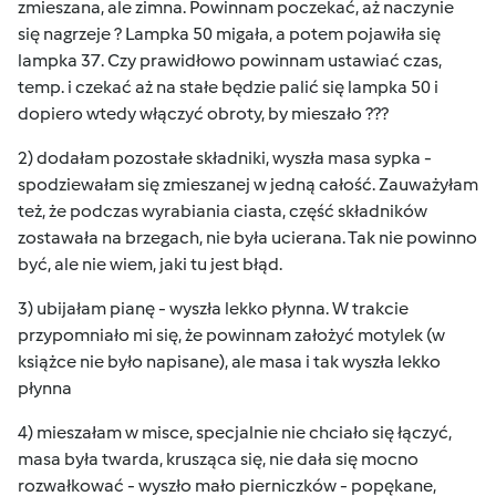
zmieszana, ale zimna. Powinnam poczekać, aż naczynie
się nagrzeje ? Lampka 50 migała, a potem pojawiła się
lampka 37. Czy prawidłowo powinnam ustawiać czas,
temp. i czekać aż na stałe będzie palić się lampka 50 i
dopiero wtedy włączyć obroty, by mieszało ???
2) dodałam pozostałe składniki, wyszła masa sypka -
spodziewałam się zmieszanej w jedną całość. Zauważyłam
też, że podczas wyrabiania ciasta, część składników
zostawała na brzegach, nie była ucierana. Tak nie powinno
być, ale nie wiem, jaki tu jest błąd.
3) ubijałam pianę - wyszła lekko płynna. W trakcie
przypomniało mi się, że powinnam założyć motylek (w
książce nie było napisane), ale masa i tak wyszła lekko
płynna
4) mieszałam w misce, specjalnie nie chciało się łączyć,
masa była twarda, krusząca się, nie dała się mocno
rozwałkować - wyszło mało pierniczków - popękane,