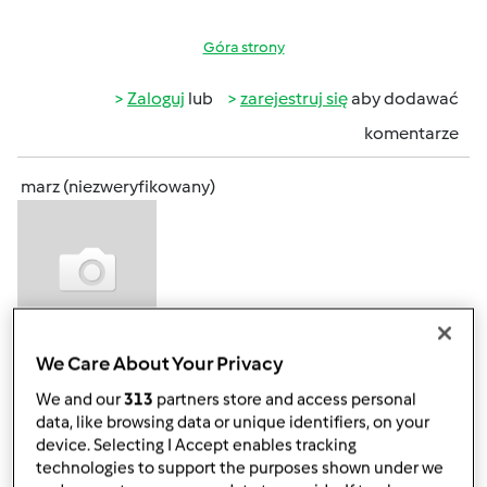
Góra strony
Zaloguj
lub
zarejestruj się
aby dodawać
komentarze
marz (niezweryfikowany)
We Care About Your Privacy
pon., 12/14/2015 - 17:53
#3
o ja też poprosze o takie praktyczne wskazówki, może mój
We and our
313
partners store and access personal
Bimby bedzie jutro już.
data, like browsing data or unique identifiers, on your
device. Selecting I Accept enables tracking
technologies to support the purposes shown under we