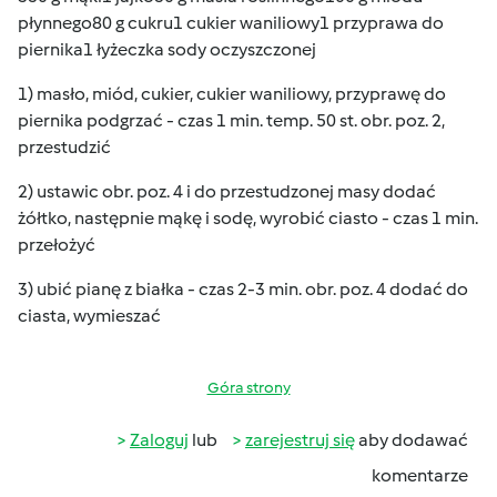
płynnego80 g cukru1 cukier waniliowy1 przyprawa do
piernika1 łyżeczka sody oczyszczonej
1) masło, miód, cukier, cukier waniliowy, przyprawę do
piernika podgrzać - czas 1 min. temp. 50 st. obr. poz. 2,
przestudzić
2) ustawic obr. poz. 4 i do przestudzonej masy dodać
żółtko, następnie mąkę i sodę, wyrobić ciasto - czas 1 min.
przełożyć
3) ubić pianę z białka - czas 2-3 min. obr. poz. 4 dodać do
ciasta, wymieszać
Góra strony
Zaloguj
lub
zarejestruj się
aby dodawać
komentarze