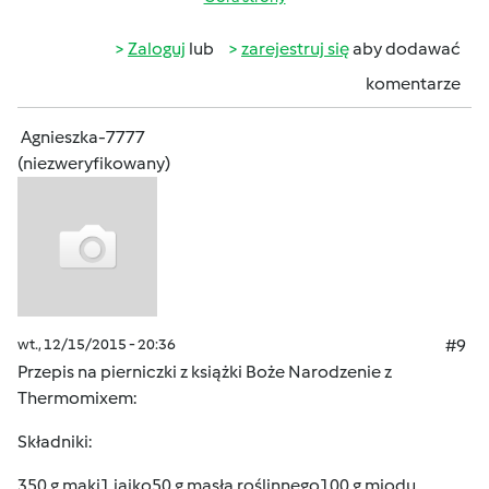
Zaloguj
lub
zarejestruj się
aby dodawać
komentarze
Agnieszka-7777
(niezweryfikowany)
wt., 12/15/2015 - 20:36
#9
Przepis na pierniczki z książki Boże Narodzenie z
Thermomixem:
Składniki:
350 g mąki1 jajko50 g masła roślinnego100 g miodu