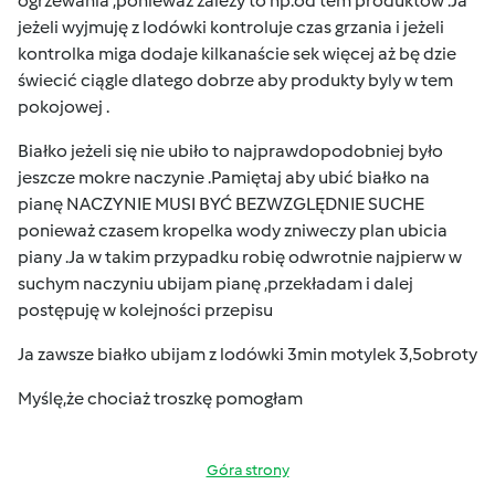
ogrzewania ,ponieważ zależy to np.od tem produktów .Ja
jeżeli wyjmuję z lodówki kontroluje czas grzania i jeżeli
kontrolka miga dodaje kilkanaście sek więcej aż bę dzie
świecić ciągle dlatego dobrze aby produkty byly w tem
pokojowej .
Białko jeżeli się nie ubiło to najprawdopodobniej było
jeszcze mokre naczynie .Pamiętaj aby ubić białko na
pianę NACZYNIE MUSI BYĆ BEZWZGLĘDNIE SUCHE
ponieważ czasem kropelka wody zniweczy plan ubicia
piany .Ja w takim przypadku robię odwrotnie najpierw w
suchym naczyniu ubijam pianę ,przekładam i dalej
postępuję w kolejności przepisu
Ja zawsze białko ubijam z lodówki 3min motylek 3,5obroty
Myślę,że chociaż troszkę pomogłam
Góra strony