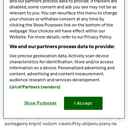
and our partners process data to provide. If trackers are
Góra strony
disabled, some content and ads you see may not be as
relevant to you. You can resurface this menu to change
Zaloguj
lub
zarejestruj się
aby dodawać
your choices or withdraw consent at any time by
komentarze
clicking the Show Purposes link on the bottom of the
webpage .Your choices will have effect within our
Website. For more details, refer to our Privacy Policy.
Hanna Gręda
Dołączył : 24.08.2012
We and our partners process data to provide:
Use precise geolocation data. Actively scan device
characteristics for identification. Store and/or access
information on a device. Personalised advertising and
pon., 12/14/2015 - 19:42
#4
content, advertising and content measurement,
Agnieszko kompletne naczynie miksujące jest z nożami
audience research and services development.
.Nigdy nie używaj naczynia bez noży bo zalejesz
List of Partners (vendors)
podstawę.Przy podgrzewaniu masz podany czas
temperaturę i obroty.Więc noże muszą być.Wszędzie
gdzie będzie potrzebna pomoc kopystki będzie podane
Show Purposes
I Accept
mieszany prz pomocy kopystki co oznacza , że przy
pracującym urządzeniu przez otwór wkładamy kopystkę i
pomagamy kręcić nożom ciasto.Przy ubijaniu piany na