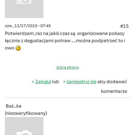
czw., 12/17/2015 - 07:45
#15
Potwierdzam ,raz na jakiś czas są organizowane pokazy
łącznie z degustacjami potraw .....można podpatrzeć to i
owo
Góra strony
Zaloguj
lub
zarejestruj się
aby dodawać
komentarze
Baś...ka
(niezweryfikowany)