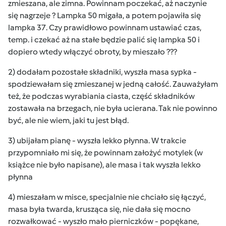
zmieszana, ale zimna. Powinnam poczekać, aż naczynie
się nagrzeje ? Lampka 50 migała, a potem pojawiła się
lampka 37. Czy prawidłowo powinnam ustawiać czas,
temp. i czekać aż na stałe będzie palić się lampka 50 i
dopiero wtedy włączyć obroty, by mieszało ???
2) dodałam pozostałe składniki, wyszła masa sypka -
spodziewałam się zmieszanej w jedną całość. Zauważyłam
też, że podczas wyrabiania ciasta, część składników
zostawała na brzegach, nie była ucierana. Tak nie powinno
być, ale nie wiem, jaki tu jest błąd.
3) ubijałam pianę - wyszła lekko płynna. W trakcie
przypomniało mi się, że powinnam założyć motylek (w
książce nie było napisane), ale masa i tak wyszła lekko
płynna
4) mieszałam w misce, specjalnie nie chciało się łączyć,
masa była twarda, krusząca się, nie dała się mocno
rozwałkować - wyszło mało pierniczków - popękane,