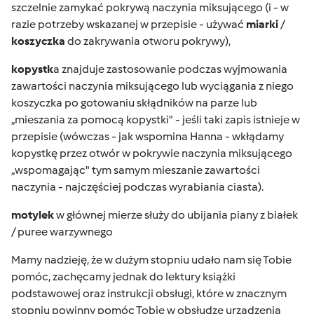
szczelnie zamykać pokrywą naczynia miksującego (i - w
razie potrzeby wskazanej w przepisie - używać
miarki
/
koszyczka
do zakrywania otworu pokrywy),
kopystk
a znajduje zastosowanie podczas wyjmowania
zawartości naczynia miksującego lub wyciągania z niego
koszyczka po gotowaniu skłądników na parze lub
„mieszania za pomocą kopystki" - jeśli taki zapis istnieje w
przepisie (wówczas - jak wspomina Hanna - wkłądamy
kopystkę przez otwór w pokrywie naczynia miksującego
„wspomagając" tym samym mieszanie zawartości
naczynia - najczęściej podczas wyrabiania ciasta).
motylek
w głównej mierze służy do ubijania piany z białek
/ puree warzywnego
Mamy nadzieję, że w dużym stopniu udało nam się Tobie
pomóc, zachęcamy jednak do lektury książki
podstawowej oraz instrukcji obsługi, które w znacznym
stopniu powinny pomóc Tobie w obsłudze urządzenia