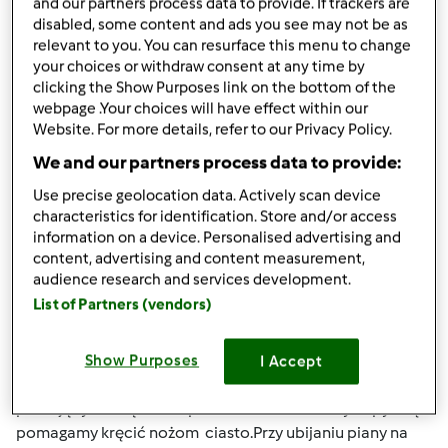
and our partners process data to provide. If trackers are
Góra strony
disabled, some content and ads you see may not be as
relevant to you. You can resurface this menu to change
Zaloguj
lub
zarejestruj się
aby dodawać
your choices or withdraw consent at any time by
komentarze
clicking the Show Purposes link on the bottom of the
webpage .Your choices will have effect within our
Website. For more details, refer to our Privacy Policy.
Hanna Gręda
Dołączył : 24.08.2012
We and our partners process data to provide:
Use precise geolocation data. Actively scan device
characteristics for identification. Store and/or access
information on a device. Personalised advertising and
pon., 12/14/2015 - 19:42
#4
content, advertising and content measurement,
Agnieszko kompletne naczynie miksujące jest z nożami
audience research and services development.
.Nigdy nie używaj naczynia bez noży bo zalejesz
List of Partners (vendors)
podstawę.Przy podgrzewaniu masz podany czas
temperaturę i obroty.Więc noże muszą być.Wszędzie
gdzie będzie potrzebna pomoc kopystki będzie podane
Show Purposes
I Accept
mieszany prz pomocy kopystki co oznacza , że przy
pracującym urządzeniu przez otwór wkładamy kopystkę i
pomagamy kręcić nożom ciasto.Przy ubijaniu piany na