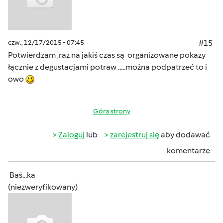
czw., 12/17/2015 - 07:45
#15
Potwierdzam ,raz na jakiś czas są organizowane pokazy
łącznie z degustacjami potraw .....można podpatrzeć to i
owo
Góra strony
Zaloguj
lub
zarejestruj się
aby dodawać
komentarze
Baś...ka
(niezweryfikowany)