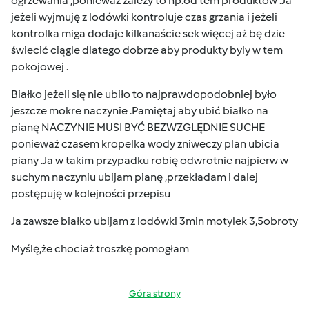
ogrzewania ,ponieważ zależy to np.od tem produktów .Ja
jeżeli wyjmuję z lodówki kontroluje czas grzania i jeżeli
kontrolka miga dodaje kilkanaście sek więcej aż bę dzie
świecić ciągle dlatego dobrze aby produkty byly w tem
pokojowej .
Białko jeżeli się nie ubiło to najprawdopodobniej było
jeszcze mokre naczynie .Pamiętaj aby ubić białko na
pianę NACZYNIE MUSI BYĆ BEZWZGLĘDNIE SUCHE
ponieważ czasem kropelka wody zniweczy plan ubicia
piany .Ja w takim przypadku robię odwrotnie najpierw w
suchym naczyniu ubijam pianę ,przekładam i dalej
postępuję w kolejności przepisu
Ja zawsze białko ubijam z lodówki 3min motylek 3,5obroty
Myślę,że chociaż troszkę pomogłam
Góra strony