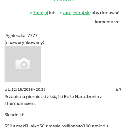
Zaloguj
lub
zarejestruj się
aby dodawać
komentarze
Agnieszka-7777
(niezweryfikowany)
wt., 12/15/2015 - 20:36
#9
Przepis na pierniczki z książki Boże Narodzenie z
Thermomixem:
Składniki:
350 g mąki1 jajko50 g masła roślinnego100 g miodu