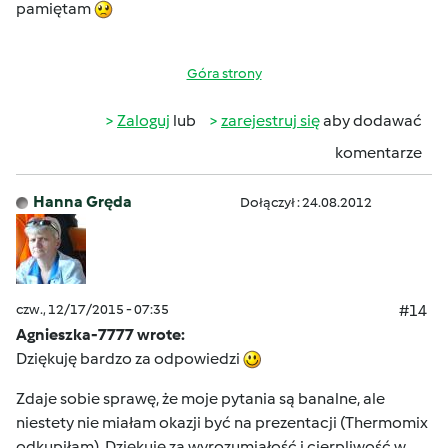
pamiętam
Góra strony
Zaloguj
lub
zarejestruj się
aby dodawać
komentarze
Hanna Gręda
Dołączył : 24.08.2012
czw., 12/17/2015 - 07:35
#14
Agnieszka-7777 wrote:
Dziękuję bardzo za odpowiedzi
Zdaje sobie sprawę, że moje pytania są banalne, ale
niestety nie miałam okazji być na prezentacji (Thermomix
odkupiłam). Dziękuję za wyrozumiałość i cierpliwość w