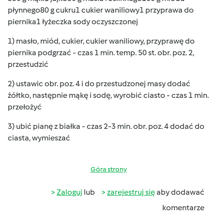
płynnego80 g cukru1 cukier waniliowy1 przyprawa do
piernika1 łyżeczka sody oczyszczonej
1) masło, miód, cukier, cukier waniliowy, przyprawę do
piernika podgrzać - czas 1 min. temp. 50 st. obr. poz. 2,
przestudzić
2) ustawic obr. poz. 4 i do przestudzonej masy dodać
żółtko, następnie mąkę i sodę, wyrobić ciasto - czas 1 min.
przełożyć
3) ubić pianę z białka - czas 2-3 min. obr. poz. 4 dodać do
ciasta, wymieszać
Góra strony
Zaloguj
lub
zarejestruj się
aby dodawać
komentarze