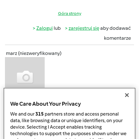
Góra strony
Zaloguj
lub
zarejestruj się
aby dodawać
komentarze
marz (niezweryfikowany)
We Care About Your Privacy
pon., 12/14/2015 - 17:53
#3
o ja też poprosze o takie praktyczne wskazówki, może mój
We and our
315
partners store and access personal
Bimby bedzie jutro już.
data, like browsing data or unique identifiers, on your
device. Selecting I Accept enables tracking
technologies to support the purposes shown under we