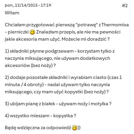
pon., 12/14/2015 - 17:19
#2
Witam
Chciałam przygotować pierwszą "potrawę" z Thermomixa
- pierniczki
Znalazłam przepis, ale nie ma pewności
jakie akcesoria mam użyć. Możecie mi doradzić ?
1) składniki płynne podgrzewam - korzystam tylko z
naczynia miksującego, nie używam dodatkowych
akcesoriów (bez noży) ?
2) dodaje pozostałe składniki i wyrabiam ciasto (czas 1
minuta / 4 obroty) - nadal używam tylko naczynia
miksującego, czy mam użyć kopystki (bez noży) ?
3) ubijam pianę z białek - używam noży i motylka ?
4) wszystko mieszam - kopystka ?
Będę wdzięczna za odpowiedź
))