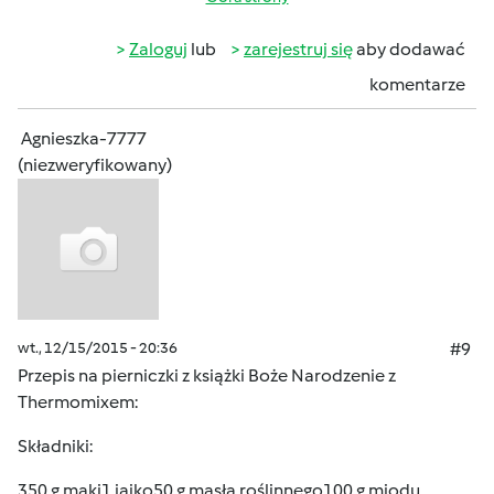
Zaloguj
lub
zarejestruj się
aby dodawać
komentarze
Agnieszka-7777
(niezweryfikowany)
wt., 12/15/2015 - 20:36
#9
Przepis na pierniczki z książki Boże Narodzenie z
Thermomixem:
Składniki:
350 g mąki1 jajko50 g masła roślinnego100 g miodu