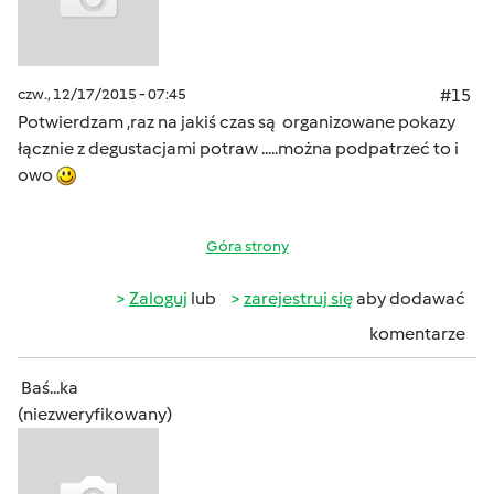
czw., 12/17/2015 - 07:45
#15
Potwierdzam ,raz na jakiś czas są organizowane pokazy
łącznie z degustacjami potraw .....można podpatrzeć to i
owo
Góra strony
Zaloguj
lub
zarejestruj się
aby dodawać
komentarze
Baś...ka
(niezweryfikowany)