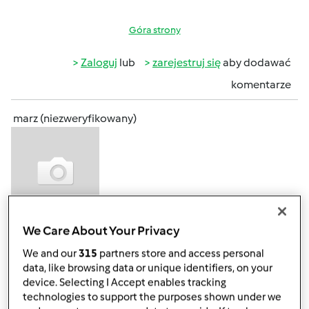
Góra strony
Zaloguj
lub
zarejestruj się
aby dodawać
komentarze
marz (niezweryfikowany)
We Care About Your Privacy
pon., 12/14/2015 - 17:53
#3
o ja też poprosze o takie praktyczne wskazówki, może mój
We and our
315
partners store and access personal
Bimby bedzie jutro już.
data, like browsing data or unique identifiers, on your
device. Selecting I Accept enables tracking
technologies to support the purposes shown under we