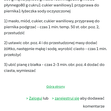
płynnego80 g cukru1 cukier waniliowy1 przyprawa do
piernika1 łyżeczka sody oczyszczonej
1) masło, miód, cukier, cukier waniliowy, przyprawę do
piernika podgrzać - czas 1 min. temp. 50 st. obr. poz. 2,
przestudzić
2) ustawic obr. poz. 4 i do przestudzonej masy dodać
żółtko, następnie mąkę i sodę, wyrobić ciasto - czas 1 min.
przełożyć
3) ubić pianę z białka - czas 2-3 min. obr. poz. 4 dodać do
ciasta, wymieszać
Góra strony
Zaloguj
lub
zarejestruj się
aby dodawać
komentarze