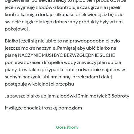
ogrzewania ,ponieważ zależy to np.od tem produktów .Ja
jeżeli wyjmuję z lodówki kontroluje czas grzania i jeżeli
kontrolka miga dodaje kilkanaście sek więcej aż bę dzie
świecić ciągle dlatego dobrze aby produkty byly w tem
pokojowej .
Białko jeżeli się nie ubiło to najprawdopodobniej było
jeszcze mokre naczynie .Pamiętaj aby ubić białko na
pianę NACZYNIE MUSI BYĆ BEZWZGLĘDNIE SUCHE
ponieważ czasem kropelka wody zniweczy plan ubicia
piany .Ja w takim przypadku robię odwrotnie najpierw w
suchym naczyniu ubijam pianę ,przekładam i dalej
postępuję w kolejności przepisu
Ja zawsze białko ubijam z lodówki 3min motylek 3,5obroty
Myślę,że chociaż troszkę pomogłam
Góra strony