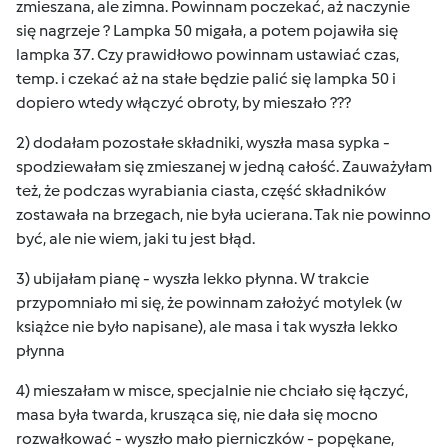
zmieszana, ale zimna. Powinnam poczekać, aż naczynie
się nagrzeje ? Lampka 50 migała, a potem pojawiła się
lampka 37. Czy prawidłowo powinnam ustawiać czas,
temp. i czekać aż na stałe będzie palić się lampka 50 i
dopiero wtedy włączyć obroty, by mieszało ???
2) dodałam pozostałe składniki, wyszła masa sypka -
spodziewałam się zmieszanej w jedną całość. Zauważyłam
też, że podczas wyrabiania ciasta, część składników
zostawała na brzegach, nie była ucierana. Tak nie powinno
być, ale nie wiem, jaki tu jest błąd.
3) ubijałam pianę - wyszła lekko płynna. W trakcie
przypomniało mi się, że powinnam założyć motylek (w
książce nie było napisane), ale masa i tak wyszła lekko
płynna
4) mieszałam w misce, specjalnie nie chciało się łączyć,
masa była twarda, krusząca się, nie dała się mocno
rozwałkować - wyszło mało pierniczków - popękane,