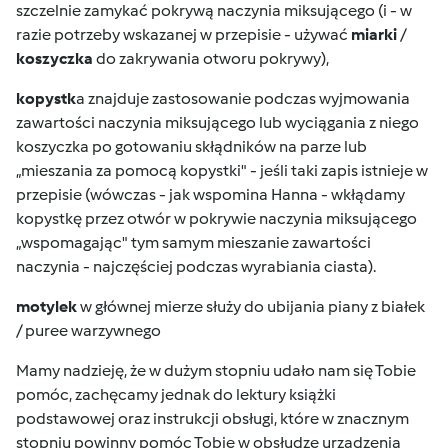
szczelnie zamykać pokrywą naczynia miksującego (i - w
razie potrzeby wskazanej w przepisie - używać
miarki
/
koszyczka
do zakrywania otworu pokrywy),
kopystk
a znajduje zastosowanie podczas wyjmowania
zawartości naczynia miksującego lub wyciągania z niego
koszyczka po gotowaniu skłądników na parze lub
„mieszania za pomocą kopystki" - jeśli taki zapis istnieje w
przepisie (wówczas - jak wspomina Hanna - wkłądamy
kopystkę przez otwór w pokrywie naczynia miksującego
„wspomagając" tym samym mieszanie zawartości
naczynia - najczęściej podczas wyrabiania ciasta).
motylek
w głównej mierze służy do ubijania piany z białek
/ puree warzywnego
Mamy nadzieję, że w dużym stopniu udało nam się Tobie
pomóc, zachęcamy jednak do lektury książki
podstawowej oraz instrukcji obsługi, które w znacznym
stopniu powinny pomóc Tobie w obsłudze urządzenia