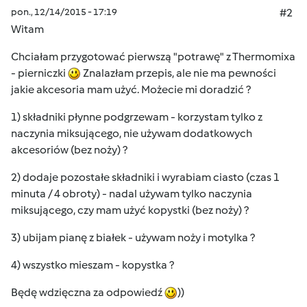
pon., 12/14/2015 - 17:19
#2
Witam
Chciałam przygotować pierwszą "potrawę" z Thermomixa
- pierniczki
Znalazłam przepis, ale nie ma pewności
jakie akcesoria mam użyć. Możecie mi doradzić ?
1) składniki płynne podgrzewam - korzystam tylko z
naczynia miksującego, nie używam dodatkowych
akcesoriów (bez noży) ?
2) dodaje pozostałe składniki i wyrabiam ciasto (czas 1
minuta / 4 obroty) - nadal używam tylko naczynia
miksującego, czy mam użyć kopystki (bez noży) ?
3) ubijam pianę z białek - używam noży i motylka ?
4) wszystko mieszam - kopystka ?
Będę wdzięczna za odpowiedź
))