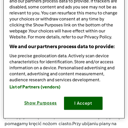
and our partners process data to provide. If trackers are
Góra strony
disabled, some content and ads you see may not be as
relevant to you. You can resurface this menu to change
Zaloguj
lub
zarejestruj się
aby dodawać
your choices or withdraw consent at any time by
komentarze
clicking the Show Purposes link on the bottom of the
webpage .Your choices will have effect within our
Website. For more details, refer to our Privacy Policy.
Hanna Gręda
Dołączył : 24.08.2012
We and our partners process data to provide:
Use precise geolocation data. Actively scan device
characteristics for identification. Store and/or access
information on a device. Personalised advertising and
pon., 12/14/2015 - 19:42
#4
content, advertising and content measurement,
Agnieszko kompletne naczynie miksujące jest z nożami
audience research and services development.
.Nigdy nie używaj naczynia bez noży bo zalejesz
List of Partners (vendors)
podstawę.Przy podgrzewaniu masz podany czas
temperaturę i obroty.Więc noże muszą być.Wszędzie
gdzie będzie potrzebna pomoc kopystki będzie podane
Show Purposes
I Accept
mieszany prz pomocy kopystki co oznacza , że przy
pracującym urządzeniu przez otwór wkładamy kopystkę i
pomagamy kręcić nożom ciasto.Przy ubijaniu piany na