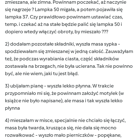
zmieszana, ale zimna. Powinnam poczekać, aż naczynie
się nagrzeje ? Lampka 50 migała, a potem pojawiła się
lampka 37. Czy prawidłowo powinnam ustawiać czas,
temp. i czekać aż na stałe będzie palić się lampka 50 i
dopiero wtedy włączyć obroty, by mieszało ???
2) dodałam pozostałe składniki, wyszła masa sypka -
spodziewałam się zmieszanej w jedną całość. Zauważyłam
też, że podczas wyrabiania ciasta, część składników
zostawała na brzegach, nie była ucierana. Tak nie powinno
być, ale nie wiem, jaki tu jest błąd.
3) ubijałam pianę - wyszła lekko płynna. W trakcie
przypomniało mi się, że powinnam założyć motylek (w
książce nie było napisane), ale masa i tak wyszła lekko
płynna
4) mieszałam w misce, specjalnie nie chciało się łączyć,
masa była twarda, krusząca się, nie dała się mocno
rozwałkować - wyszło mało pierniczków - popękane,