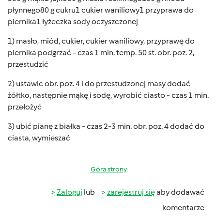
płynnego80 g cukru1 cukier waniliowy1 przyprawa do
piernika1 łyżeczka sody oczyszczonej
1) masło, miód, cukier, cukier waniliowy, przyprawę do
piernika podgrzać - czas 1 min. temp. 50 st. obr. poz. 2,
przestudzić
2) ustawic obr. poz. 4 i do przestudzonej masy dodać
żółtko, następnie mąkę i sodę, wyrobić ciasto - czas 1 min.
przełożyć
3) ubić pianę z białka - czas 2-3 min. obr. poz. 4 dodać do
ciasta, wymieszać
Góra strony
Zaloguj
lub
zarejestruj się
aby dodawać
komentarze