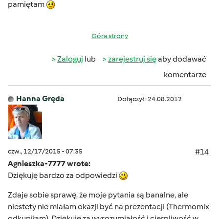
pamiętam
Góra strony
Zaloguj
lub
zarejestruj się
aby dodawać
komentarze
Hanna Gręda
Dołączył : 24.08.2012
czw., 12/17/2015 - 07:35
#14
Agnieszka-7777 wrote:
Dziękuję bardzo za odpowiedzi
Zdaje sobie sprawę, że moje pytania są banalne, ale
niestety nie miałam okazji być na prezentacji (Thermomix
odkupiłam). Dziękuję za wyrozumiałość i cierpliwość w