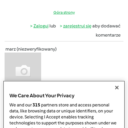
Góra strony
Zaloguj
lub
zarejestruj się
aby dodawać
komentarze
marz (niezweryfikowany)
We Care About Your Privacy
pon., 12/14/2015 - 17:53
#3
o ja też poprosze o takie praktyczne wskazówki, może mój
We and our
315
partners store and access personal
Bimby bedzie jutro już.
data, like browsing data or unique identifiers, on your
device. Selecting I Accept enables tracking
technologies to support the purposes shown under we