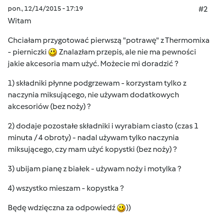
pon., 12/14/2015 - 17:19
#2
Witam
Chciałam przygotować pierwszą "potrawę" z Thermomixa
- pierniczki
Znalazłam przepis, ale nie ma pewności
jakie akcesoria mam użyć. Możecie mi doradzić ?
1) składniki płynne podgrzewam - korzystam tylko z
naczynia miksującego, nie używam dodatkowych
akcesoriów (bez noży) ?
2) dodaje pozostałe składniki i wyrabiam ciasto (czas 1
minuta / 4 obroty) - nadal używam tylko naczynia
miksującego, czy mam użyć kopystki (bez noży) ?
3) ubijam pianę z białek - używam noży i motylka ?
4) wszystko mieszam - kopystka ?
Będę wdzięczna za odpowiedź
))