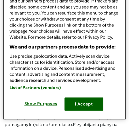
and our partners process data to provide. If trackers are
Góra strony
disabled, some content and ads you see may not be as
relevant to you. You can resurface this menu to change
Zaloguj
lub
zarejestruj się
aby dodawać
your choices or withdraw consent at any time by
komentarze
clicking the Show Purposes link on the bottom of the
webpage .Your choices will have effect within our
Website. For more details, refer to our Privacy Policy.
Hanna Gręda
Dołączył : 24.08.2012
We and our partners process data to provide:
Use precise geolocation data. Actively scan device
characteristics for identification. Store and/or access
information on a device. Personalised advertising and
pon., 12/14/2015 - 19:42
#4
content, advertising and content measurement,
Agnieszko kompletne naczynie miksujące jest z nożami
audience research and services development.
.Nigdy nie używaj naczynia bez noży bo zalejesz
List of Partners (vendors)
podstawę.Przy podgrzewaniu masz podany czas
temperaturę i obroty.Więc noże muszą być.Wszędzie
gdzie będzie potrzebna pomoc kopystki będzie podane
Show Purposes
I Accept
mieszany prz pomocy kopystki co oznacza , że przy
pracującym urządzeniu przez otwór wkładamy kopystkę i
pomagamy kręcić nożom ciasto.Przy ubijaniu piany na