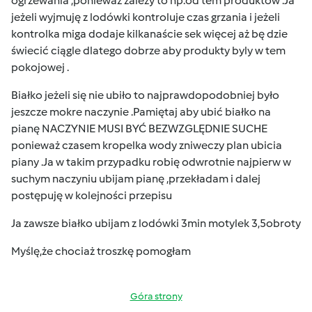
ogrzewania ,ponieważ zależy to np.od tem produktów .Ja
jeżeli wyjmuję z lodówki kontroluje czas grzania i jeżeli
kontrolka miga dodaje kilkanaście sek więcej aż bę dzie
świecić ciągle dlatego dobrze aby produkty byly w tem
pokojowej .
Białko jeżeli się nie ubiło to najprawdopodobniej było
jeszcze mokre naczynie .Pamiętaj aby ubić białko na
pianę NACZYNIE MUSI BYĆ BEZWZGLĘDNIE SUCHE
ponieważ czasem kropelka wody zniweczy plan ubicia
piany .Ja w takim przypadku robię odwrotnie najpierw w
suchym naczyniu ubijam pianę ,przekładam i dalej
postępuję w kolejności przepisu
Ja zawsze białko ubijam z lodówki 3min motylek 3,5obroty
Myślę,że chociaż troszkę pomogłam
Góra strony