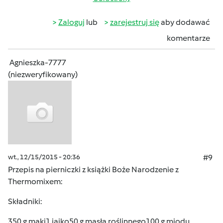
Zaloguj
lub
zarejestruj się
aby dodawać
komentarze
Agnieszka-7777
(niezweryfikowany)
wt., 12/15/2015 - 20:36
#9
Przepis na pierniczki z książki Boże Narodzenie z
Thermomixem:
Składniki:
350 g mąki1 jajko50 g masła roślinnego100 g miodu