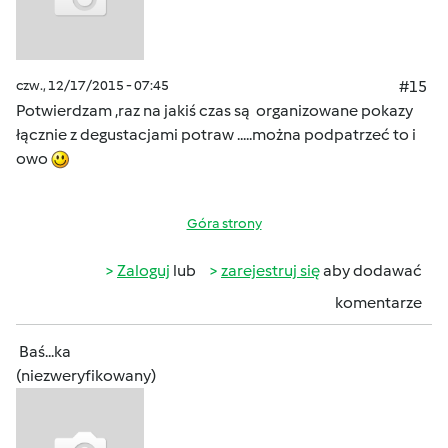
czw., 12/17/2015 - 07:45
#15
Potwierdzam ,raz na jakiś czas są organizowane pokazy
łącznie z degustacjami potraw .....można podpatrzeć to i
owo
Góra strony
Zaloguj
lub
zarejestruj się
aby dodawać
komentarze
Baś...ka
(niezweryfikowany)