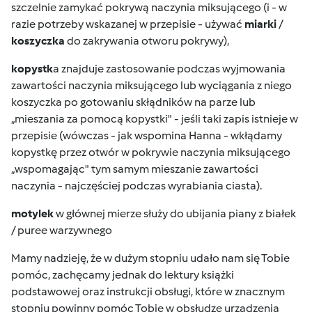
szczelnie zamykać pokrywą naczynia miksującego (i - w
razie potrzeby wskazanej w przepisie - używać
miarki
/
koszyczka
do zakrywania otworu pokrywy),
kopystk
a znajduje zastosowanie podczas wyjmowania
zawartości naczynia miksującego lub wyciągania z niego
koszyczka po gotowaniu skłądników na parze lub
„mieszania za pomocą kopystki" - jeśli taki zapis istnieje w
przepisie (wówczas - jak wspomina Hanna - wkłądamy
kopystkę przez otwór w pokrywie naczynia miksującego
„wspomagając" tym samym mieszanie zawartości
naczynia - najczęściej podczas wyrabiania ciasta).
motylek
w głównej mierze służy do ubijania piany z białek
/ puree warzywnego
Mamy nadzieję, że w dużym stopniu udało nam się Tobie
pomóc, zachęcamy jednak do lektury książki
podstawowej oraz instrukcji obsługi, które w znacznym
stopniu powinny pomóc Tobie w obsłudze urządzenia