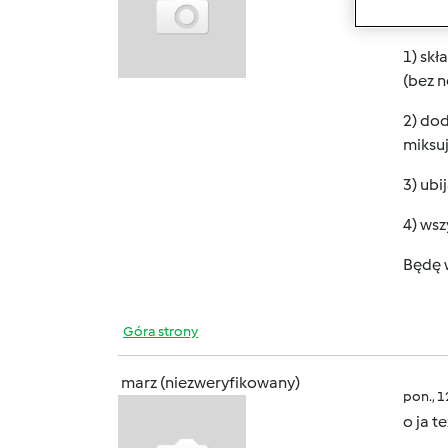
jakie 
1) sk
(bez n
2) dod
miksuj
3) ubi
4) wsz
Będę 
Góra strony
marz (niezweryfikowany)
pon., 
o ja t