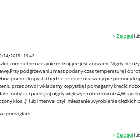
Zaloguj
lu
12/14/2015 - 19:42
zko kompletne naczynie miksujące jest z nożami .Nigdy nie uży
awę.Przy podgrzewaniu masz podany czas temperaturę i obrot
ebna pomoc kopystki będzie podane mieszany prz pomocy kopy
zeniu przez otwór wkładamy kopystkę i pomagamy kręcić nożom
asz motylek i pamiętaj nigdy większych obrotów niż 4,Wszystk
czony kłos
lub interwał czyli mieszanie ,wyrobienie ciężkic
 że pomogłam
Zaloguj
lu