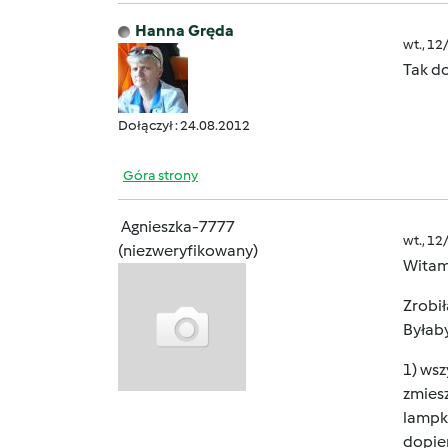
Hanna Gręda
wt., 12
Tak d
Dołączył : 24.08.2012
Góra strony
Agnieszka-7777
wt., 12
(niezweryfikowany)
Witam
Zrobił
Byłab
1) wsz
zmiesz
lampka
dopier