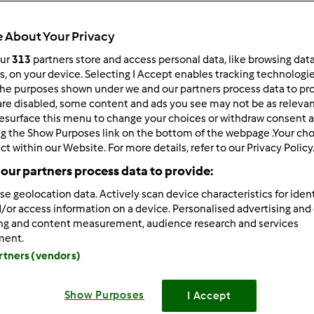
 About Your Privacy
our
313
partners store and access personal data, like browsing dat
rs, on your device. Selecting I Accept enables tracking technologi
he purposes shown under we and our partners process data to prov
/11/2020 - 11:24
are disabled, some content and ads you see may not be as relevan
esurface this menu to change your choices or withdraw consent a
siaj robie podejscie do bułek, mam nadzieje ze wyjdą
ng the Show Purposes link on the bottom of the webpage .Your choi
-------------
ct within our Website. For more details, refer to our Privacy Policy
n
our partners process data to provide:
se geolocation data. Actively scan device characteristics for ident
/or access information on a device. Personalised advertising and
Zaloguj
lu
ing and content measurement, audience research and services
ment.
artners (vendors)
12/14/2015 - 17:19
m
Show Purposes
I Accept
łam przygotować pierwszą "potrawę" z Thermomixa - piernicz