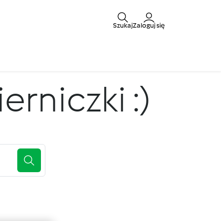
Szukaj
Zaloguj się
rniczki :)