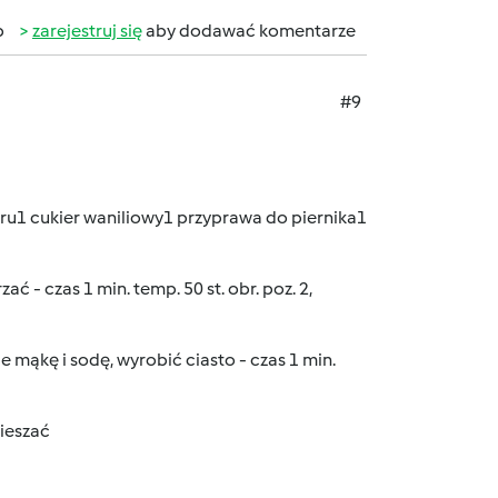
b
zarejestruj się
aby dodawać komentarze
#9
kru1 cukier waniliowy1 przyprawa do piernika1
ć - czas 1 min. temp. 50 st. obr. poz. 2,
e mąkę i sodę, wyrobić ciasto - czas 1 min.
mieszać