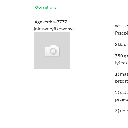
Góra strony
Agnieszka-7777
wt., 12
(niezweryfikowany)
Przepi
Składn
350 g 
łyżec
1) mas
przes
2) ust
przeł
3) ubi