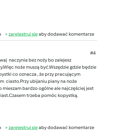
b
zarejestruj się
aby dodawać komentarze
#4
waj naczynia bez noży bo zalejesz
y.Więc noże muszą być.Wszędzie gdzie będzie
stki co oznacza , że przy pracującym
 ciasto.Przy ubijaniu piany na noże
o mieszam bardzo ogólne ale najczęściej jest
h ciast.Czasem trzeba pomóc kopystką.
b
zarejestruj się
aby dodawać komentarze