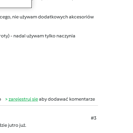
ującego, nie używam dodatkowych akcesoriów
broty) - nadal używam tylko naczynia
b
zarejestruj się
aby dodawać komentarze
#3
ie jutro już.