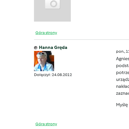
Góra strony
Hanna Gręda
pon., 
Agnies
podst
potrz
Dołączył : 24.08.2012
urząd
nakład
zazna
Myślę
Góra strony