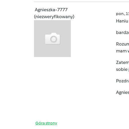
Agnieszka-7777
pon., 
(niezweryfikowany)
Haniu
bardzo
Rozum
mam w
Zatem 
sobie 
Pozdr
Agnie
Góra strony