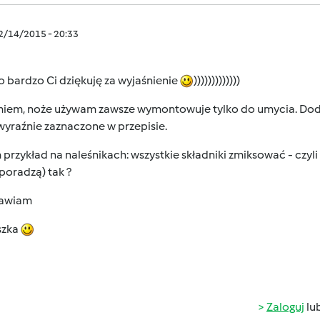
12/14/2015 - 20:33
 bardzo Ci dziękuję za wyjaśnienie
)))))))))))))
iem, noże używam zawsze wymontowuje tylko do umycia. Doda
yraźnie zaznaczone w przepisie.
przykład na naleśnikach: wszystkie składniki zmiksować - czyli
poradzą) tak ?
awiam
szka
Zaloguj
lu