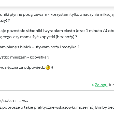
akcesoria mam użyć. Możecie mi doradzić ?
ładniki płynne podgrzewam - korzystam tylko z naczynia miks
oży) ?
aje pozostałe składniki i wyrabiam ciasto (czas 1 minuta / 4 o
ącego, czy mam użyć kopystki (bez noży) ?
jam pianę z białek - używam noży i motylka ?
ystko mieszam - kopystka ?
wdzięczna za odpowiedź
))
Zaloguj
lu
12/14/2015 - 17:53
eż poprosze o takie praktyczne wskazówki, może mój Bimby bedz