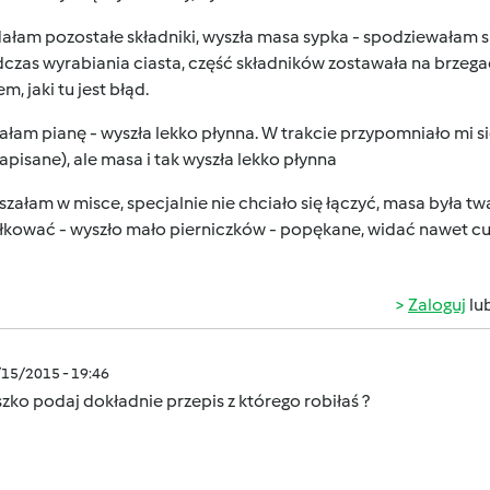
ałam pozostałe składniki, wyszła masa sypka - spodziewałam s
czas wyrabiania ciasta, część składników zostawała na brzegach
em, jaki tu jest błąd.
jałam pianę - wyszła lekko płynna. W trakcie przypomniało mi s
apisane), ale masa i tak wyszła lekko płynna
szałam w misce, specjalnie nie chciało się łączyć, masa była tw
kować - wyszło mało pierniczków - popękane, widać nawet cukie
Zaloguj
lu
/15/2015 - 19:46
zko podaj dokładnie przepis z którego robiłaś ?