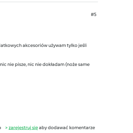
#5
tkowych akcesoriów używam tylko jeśli
 nic nie pisze, nic nie dokładam (noże same
b
zarejestruj się
aby dodawać komentarze