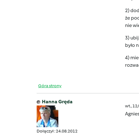
2) dod
że pod
nie wi
3) ubi
było n
4) mie
rozwał
Góra strony
Hanna Gręda
wt., 12
Agnies
Dołączył : 24.08.2012