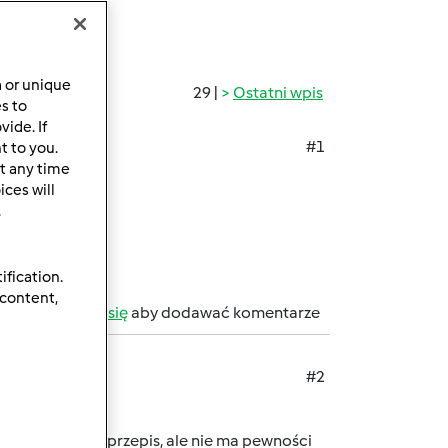
a or unique
29 |
Ostatni wpis
es to
ide. If
#1
t to you.
t any time
ces will
.
ification.
 content,
b
zarejestruj się
aby dodawać komentarze
#2
ki
Znalazłam przepis, ale nie ma pewności