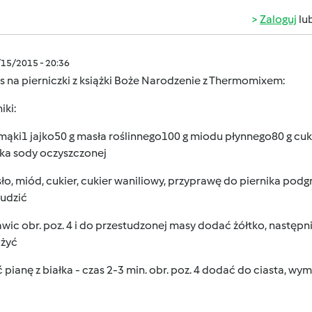
Zaloguj
lu
/15/2015 - 20:36
s na pierniczki z książki Boże Narodzenie z Thermomixem:
iki:
mąki1 jajko50 g masła roślinnego100 g miodu płynnego80 g cu
zka sody oczyszczonej
ło, miód, cukier, cukier waniliowy, przyprawę do piernika podgrza
tudzić
awic obr. poz. 4 i do przestudzonej masy dodać żółtko, następni
ożyć
ć pianę z białka - czas 2-3 min. obr. poz. 4 dodać do ciasta, wy