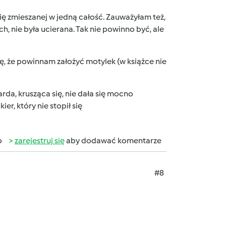
ię zmieszanej w jedną całość. Zauważyłam też,
, nie była ucierana. Tak nie powinno być, ale
ię, że powinnam założyć motylek (w książce nie
arda, krusząca się, nie dała się mocno
r, który nie stopił się
b
zarejestruj się
aby dodawać komentarze
#8