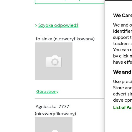
We Care
Szybka odpowiedź
We and 
identifie
support t
folsinka (niezweryfikowany)
śr., 03
trackers 
You can r
ja dzi
by clicki
------
have effe
Folisi
We and 
Use preci
Store and
Góra strony
advertis
develop
Agnieszka-7777
List of P
pon., 
(niezweryfikowany)
Wita
Chcia