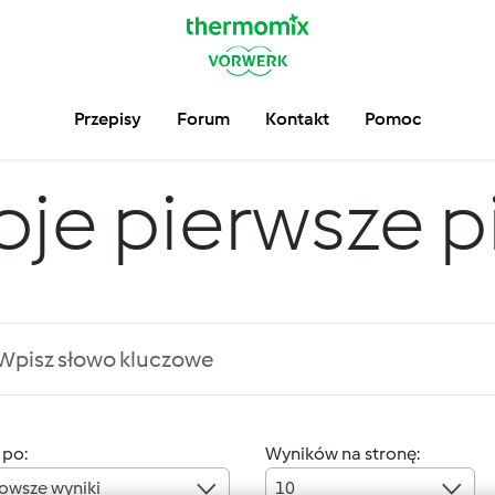
Przepisy
Forum
Kontakt
Pomoc
je pierwsze pie
 po:
Wyników na stronę:
owsze wyniki
10