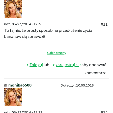
ndz., 03/23/2014 - 12:36
#11
To fajnie, że prosty sposób na przedłużenie życia
bananów się sprawdził
Góra strony
Zaloguj
lub
zarejestruj się
aby dodawać
komentarze
monika6500
Dołączył : 10.03.2013
ndz., 03/23/2014 - 13:12
#12