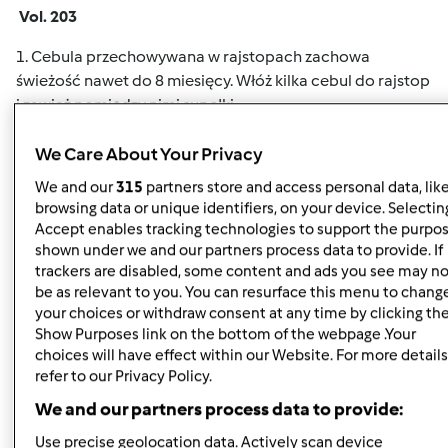
Vol. 203
1. Cebula przechowywana w rajstopach zachowa
świeżość nawet do 8 miesięcy. Włóż kilka cebul do rajstop
i zawiąż pomiędzy nimi supełki.
2. Przechowuj zieloną cebulkę w plastikowej butelce.
We Care About Your Privacy
Cebulkę drobno posiekaj, wsyp do butelki i przechowuj w
We and our
315
partners store and access personal data, lik
zamrażalce. Zanim ją zamrozisz upewnij się ze jest
browsing data or unique identifiers, on your device. Selecting
zupełnie sucha.
Accept enables tracking technologies to support the purpo
shown under we and our partners process data to provide. If
3. Zaopatrz się w pochłaniacz etylenu. Etylen to hormon
trackers are disabled, some content and ads you see may no
wzrostu wydzielany przez owoce i warzywa. Dzięki
be as relevant to you. You can resurface this menu to chang
pochłaniaczowi spowolnisz dojrzewanie warzyw i
your choices or withdraw consent at any time by clicking th
owoców a tym samym ich psucie się.
Show Purposes link on the bottom of the webpage .Your
choices will have effect within our Website. For more details
4. Przechowuj delikatne zioła w woreczku foliowym
refer to our Privacy Policy.
związanym gumką recepturką. Jest to dobrzy sposób na
We and our partners process data to provide:
przechowywanie pietruszki, bazylii, kolendry i szczypiorku.
Use precise geolocation data. Actively scan device