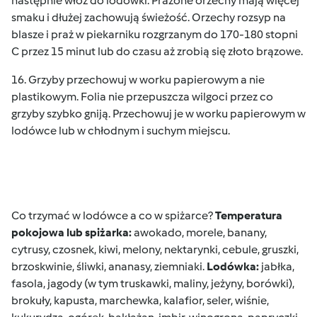
następnie włóż do lodówki. Prażone orzechy mają więcej
smaku i dłużej zachowują świeżość. Orzechy rozsyp na
blasze i praż w piekarniku rozgrzanym do 170-180 stopni
C przez 15 minut lub do czasu aż zrobią się złoto brązowe.
16. Grzyby przechowuj w worku papierowym a nie
plastikowym. Folia nie przepuszcza wilgoci przez co
grzyby szybko gniją. Przechowuj je w worku papierowym w
lodówce lub w chłodnym i suchym miejscu.
Co trzymać w lodówce a co w spiżarce?
Temperatura
pokojowa lub spiżarka:
awokado, morele, banany,
cytrusy, czosnek, kiwi, melony, nektarynki, cebule, gruszki,
brzoskwinie, śliwki, ananasy, ziemniaki.
Lodówka:
jabłka,
fasola, jagody (w tym truskawki, maliny, jeżyny, borówki),
brokuły, kapusta, marchewka, kalafior, seler, wiśnie,