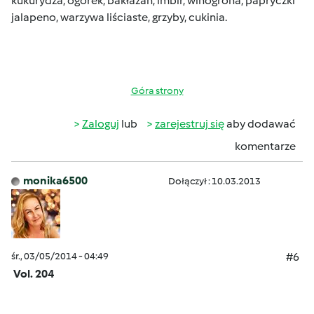
kukurydza, ogórek, bakłażan, imbir, winogrona, papryczki
jalapeno, warzywa liściaste, grzyby, cukinia.
Góra strony
Zaloguj
lub
zarejestruj się
aby dodawać
komentarze
monika6500
Dołączył : 10.03.2013
śr., 03/05/2014 - 04:49
#6
Vol. 204