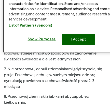
5. Użyj roztworu octu aby zachować świeżość jagód,
characteristics for identification. Store and/or access
truskawek, malin, jeżyn i borówek. Wymieszaj jedną część
information on a device. Personalised advertising and conte
octu (białego lub jabłkowego) i 10 części wody. Namocz w
advertising and content measurement, audience research 
services development.
nim jagody, odcedź i osusz a następnie schowaj do
List of Partners (vendors)
lodówki. Roztwór ten jest bardzo rzadki zatem nie zmieni
on smaku owoców a za to będą dłużej świeże np. maliny
tydzień dłużej a truskawki prawie dwa tygodnie.
Show Purposes
I Accept
6. Skrop olejem resztki guacamole zanim schowasz je do
lodówki. Istnieje mnóstwo sposobów na zachowanie
świeżości awokado a olej jest jednym z nich.
7. Nie przechowuj cebuli z ziemniakami gdyż szybciej się
psuje. Przechowuj cebulę w suchym miejscu z dobrą
cyrkulacją powietrza a zachowa świeżość przez 2-3
miesiące
8. Przechowuj ziemniaki z jabłkami aby zapobiec
kiełkowaniu.