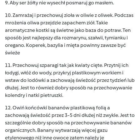
9. Aby ser żółty nie wysechł posmaruj go masłem.
10. Zamrażaj i przechowuj zioła w oliwie z oliwek. Podczas
mrożenia oliwa przejdzie zapachem ziół. Takie
aromatyczne kostki są świetne jako baza do potraw. Ten
sposób jest najlepszy dla rozmarynu, szałwii, tymianku i
oregano. Koperek, bazylia i mięta powinny zawsze być
świeże
11. Przechowuj szparagi tak jak kwiaty cięte. Przytnij ich
łodygi, włóż do wody, przykryj plastikowym workiem i
wstaw do lodówki a zachowają świeżość przez tydzień lub
dłużej. Jest to również dobry sposób na przechowywanie
kolendry i natki pietruszki.
12. Owiń końcówki bananów plastikową folią a
zachowają świeżość przez 3-5 dni dłużej niż zwykle. Jest to
szczególnie dobry sposób na przechowywanie bananów
organicznych. Banany wytwarzają więcej gazu
etylenowego niż inne owoce zatem należy je