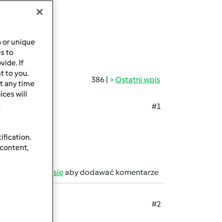
a or unique
es to
ide. If
t to you.
386 |
Ostatni wpis
t any time
ces will
.
#1
ification.
 content,
b
zarejestruj się
aby dodawać komentarze
#2