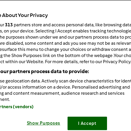
 po:
Wyników na stronę:
 About Your Privacy
owsze wyniki
10
our
313
partners store and access personal data, like browsing dat
rs, on your device. Selecting I Accept enables tracking technologi
he purposes shown under we and our partners process data to prov
are disabled, some content and ads you see may not be as relevan
esurface this menu to change your choices or withdraw consent a
ng the Show Purposes link on the bottom of the webpage .Your choi
ct within our Website. For more details, refer to our Privacy Policy
/09/2014 - 05:55
29
our partners process data to provide:
se geolocation data. Actively scan device characteristics for ident
/or access information on a device. Personalised advertising and
ing and content measurement, audience research and services
ment.
Zaloguj
lu
artners (vendors)
/20/2015 - 06:00
Show Purposes
I Accept
30