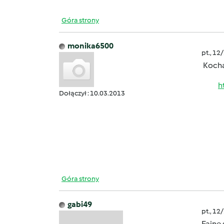
Góra strony
monika6500
pt., 12
Kochan
h
Dołączył : 10.03.2013
Góra strony
gabi49
pt., 12
Fajne 