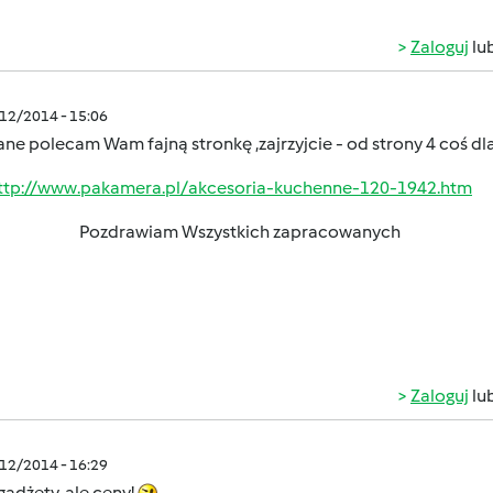
Zaloguj
lu
/12/2014 - 15:06
e polecam Wam fajną stronkę ,zajrzyjcie - od strony 4 coś dl
ttp://www.pakamera.pl/akcesoria-kuchenne-120-1942.htm
Pozdrawiam Wszystkich zapracowanych
Zaloguj
lu
/12/2014 - 16:29
gadżety, ale ceny!