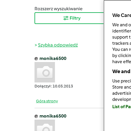
Rozszerz wyszukiwanie
Sortuj
We Care
Filtry
Najn
We and 
identifie
support t
trackers 
Szybka odpowiedź
You can r
by clicki
monika6500
have effe
wt., 12
Vol.2
We and 
Use preci
Dołączył : 10.03.2013
Store and
advertis
develop
Góra strony
List of P
monika6500
pt., 03
Vol.2