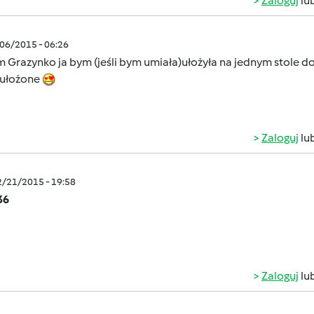
Zaloguj
lu
/06/2015 - 06:26
razynko ja bym (jeśli bym umiała)ułożyła na jednym stole do
 ułożone
Zaloguj
lu
2/21/2015 - 19:58
36
Zaloguj
lu