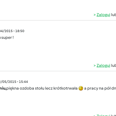
Zaloguj
lu
/04/2015 - 18:50
u
super !
Zaloguj
lu
2/05/2015 - 15:44
niu,
piękna ozdoba stołu lecz krótkotrwała
a pracy na pół d