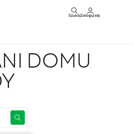
Szukaj
Zaloguj się
ANI DOMU
DY