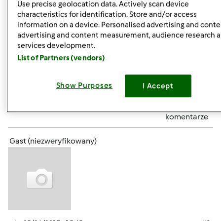
Use precise geolocation data. Actively scan device
characteristics for identification. Store and/or access
[img title="
Marzenko
, przepraszam że Cię męcze ale
information on a device. Personalised advertising and conte
chciałam zapytać o ocet do sosiku 6% czy 10% ? Z góry
advertising and content measurement, audience research 
services development.
Dziękuje [img title="
List of Partners (vendors)
Góra strony
Show Purposes
I Accept
Zaloguj
lub
zarejestruj się
aby dodawać
komentarze
Gast (niezweryfikowany)