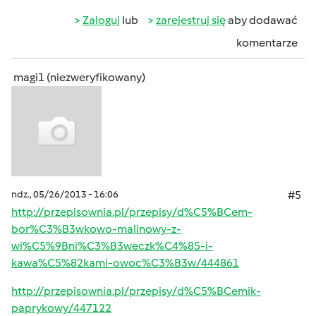
Zaloguj
lub
zarejestruj się
aby dodawać
komentarze
magi1 (niezweryfikowany)
ndz., 05/26/2013 - 16:06
#5
http://przepisownia.pl/przepisy/d%C5%BCem-
bor%C3%B3wkowo-malinowy-z-
wi%C5%9Bni%C3%B3weczk%C4%85-i-
kawa%C5%82kami-owoc%C3%B3w/444861
http://przepisownia.pl/przepisy/d%C5%BCemik-
paprykowy/447122