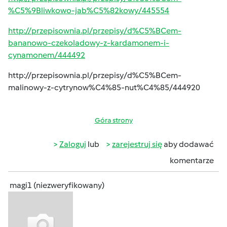
%C5%9Bliwkowo-jab%C5%82kowy/445554
http://przepisownia.pl/przepisy/d%C5%BCem-
bananowo-czekoladowy-z-kardamonem-i-
cynamonem/444492
http://przepisownia.pl/przepisy/d%C5%BCem-
malinowy-z-cytrynow%C4%85-nut%C4%85/444920
Góra strony
Zaloguj
lub
zarejestruj się
aby dodawać
komentarze
magi1 (niezweryfikowany)