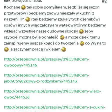
ndz., 05/26/2013 - 15:45
#2
Kochane
tak sobie pomyślałam, że zbliża się sezon
przetworów i bedziemy znowu mieszały w kuchni z
naszymi TM
i tak bedziemy szukały tych dżemików i
sosów i innych więc załozyłam watek w którym bedziemy
wklejać wszystkie nasze cudowne słoiczki
żeby
szybciej można by je odnaleść
a moze dzieki temu
zainspirujemy jeszcze kogoś do tworzenia
co Wy na to
ja zaczynam pracę i wklejam
http://przepisownia.pl/przepisy/d%C5%BCem-
owocowy/445146
http://przepisownia.pl/przepisy/d%C5%BCem-
jab%C5%82kowy-z-rodzynkami/445143
http://przepisownia.pl/przepisy/d%C5%BCem-wielo-
owoc/444516
http://przepisownia.pl/przepisy/d%C5%BCem-z-cukini-