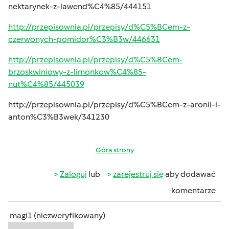
nektarynek-z-lawend%C4%85/444151
http://przepisownia.pl/przepisy/d%C5%BCem-z-
czerwonych-pomidor%C3%B3w/446631
http://przepisownia.pl/przepisy/d%C5%BCem-
brzoskwiniowy-z-limonkow%C4%85-
nut%C4%85/445039
http://przepisownia.pl/przepisy/d%C5%BCem-z-aronii-i-
anton%C3%B3wek/341230
Góra strony
Zaloguj
lub
zarejestruj się
aby dodawać
komentarze
magi1 (niezweryfikowany)