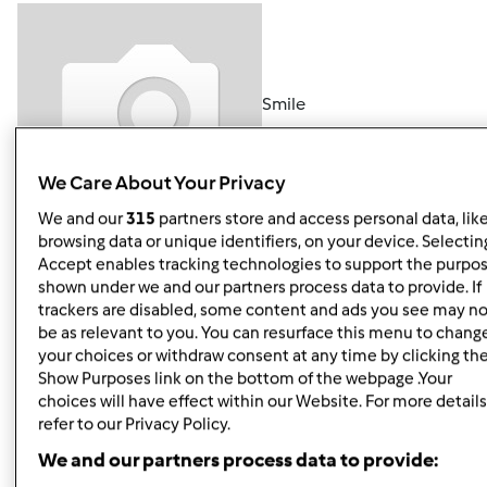
Smile
We Care About Your Privacy
We and our
315
partners store and access personal data, lik
sos jest super smacznym dodatkiem do mięs, wędlin, sera
browsing data or unique identifiers, on your device. Selecting
żółtego, jako dodatek smakowy do sosów mięsnych i
Accept enables tracking technologies to support the purpo
warzywnych.
shown under we and our partners process data to provide. If
trackers are disabled, some content and ads you see may no
be as relevant to you. You can resurface this menu to chang
your choices or withdraw consent at any time by clicking th
Show Purposes link on the bottom of the webpage .Your
choices will have effect within our Website. For more details
Smile
refer to our Privacy Policy.
We and our partners process data to provide: