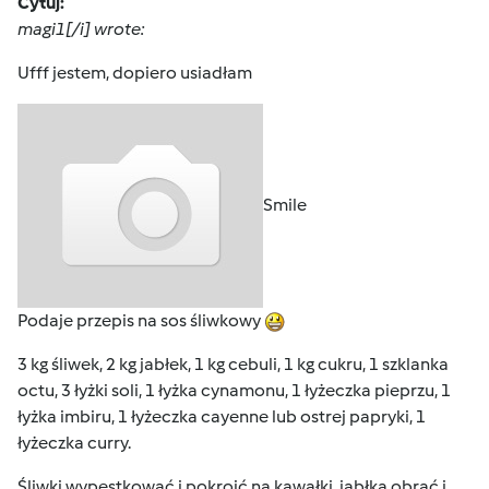
Cytuj:
magi1[/i] wrote:
Ufff jestem, dopiero usiadłam
Smile
Podaje przepis na sos śliwkowy
3 kg śliwek, 2 kg jabłek, 1 kg cebuli, 1 kg cukru, 1 szklanka
octu, 3 łyżki soli, 1 łyżka cynamonu, 1 łyżeczka pieprzu, 1
łyżka imbiru, 1 łyżeczka cayenne lub ostrej papryki, 1
łyżeczka curry.
Śliwki wypestkować i pokroić na kawałki, jabłka obrać i