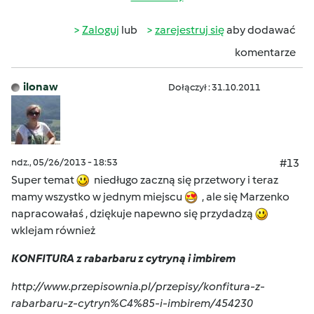
Zaloguj
lub
zarejestruj się
aby dodawać
komentarze
ilonaw
Dołączył : 31.10.2011
ndz., 05/26/2013 - 18:53
#13
Super temat
niedługo zaczną się przetwory i teraz
mamy wszystko w jednym miejscu
, ale się Marzenko
napracowałaś , dziękuje napewno się przydadzą
wklejam również
KONFITURA z rabarbaru z cytryną i imbirem
http://www.przepisownia.pl/przepisy/konfitura-z-
rabarbaru-z-cytryn%C4%85-i-imbirem/454230