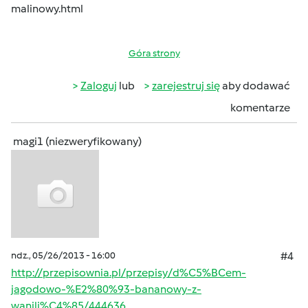
malinowy.html
Góra strony
Zaloguj
lub
zarejestruj się
aby dodawać
komentarze
magi1 (niezweryfikowany)
ndz., 05/26/2013 - 16:00
#4
http://przepisownia.pl/przepisy/d%C5%BCem-
jagodowo-%E2%80%93-bananowy-z-
wanili%C4%85/444636