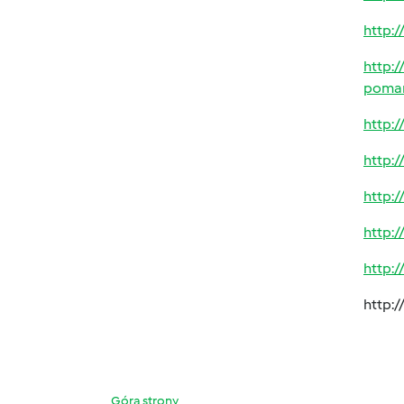
http:
http:
poma
http:
http:
http:
http:
http:
http:
Góra strony