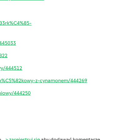
3%B3rk%C4%85-
445033
822
wy/444512
jab%C5%82kowy-z-cynamonem/444269
niowy/444250
b
zarejestruj się
aby dodawać komentarze