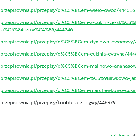
//przepisownia.pl/przepisy/d%C5%BCem-wielo-owoc/444516
//przepisownia.pl/przepisy/d%C5%BCem-z-cukini-ze-sk%C
ra%C5%84czow%C4%85/444246
//przepisownia.pl/przepisy/d%C5%BCem-dyniowo-owocowy/
//przepisownia.pl/przepisy/d%C5%BCem-cukinia-cytryna/444
//przepisownia.pl/przepisy/d%C5%BCem-malinowo-ananaso
//przepisownia.pl/przepisy/d%C5%BCem-%C5%9Bliwkowo-
//przepisownia.pl/przepisy/d%C5%BCem-marchewkowo-cuki
//przepisownia.pl/przepisy/konfitura-z-pigwy/446379
Zaloguj
lu