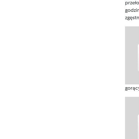
przeło
godzi
zgęstn
gorąc