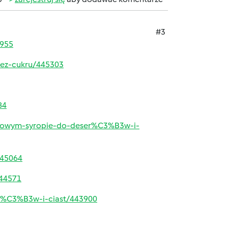
#3
6955
ez-cukru/445303
84
ladowym-syropie-do-deser%C3%B3w-i-
445064
444571
er%C3%B3w-i-ciast/443900