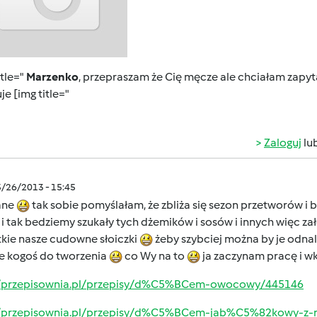
itle="
Marzenko
, przepraszam że Cię męcze ale chciałam zapyt
je [img title="
Zaloguj
lu
5/26/2013 - 15:45
ane
tak sobie pomyślałam, że zbliża się sezon przetworów i
i tak bedziemy szukały tych dżemików i sosów i innych więc 
tkie nasze cudowne słoiczki
żeby szybciej można by je odn
ze kogoś do tworzenia
co Wy na to
ja zaczynam pracę i w
//przepisownia.pl/przepisy/d%C5%BCem-owocowy/445146
//przepisownia.pl/przepisy/d%C5%BCem-jab%C5%82kowy-z-