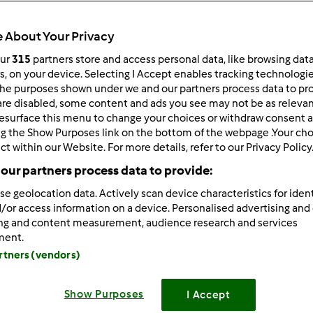
 About Your Privacy
our
315
partners store and access personal data, like browsing dat
rs, on your device. Selecting I Accept enables tracking technologi
he purposes shown under we and our partners process data to prov
6/24/2018 - 15:25
are disabled, some content and ads you see may not be as relevan
esurface this menu to change your choices or withdraw consent a
a6500 wrote:
ng the Show Purposes link on the bottom of the webpage .Your choi
itle="
ct within our Website. For more details, refer to our Privacy Policy
our partners process data to provide:
/i] wrote:
se geolocation data. Actively scan device characteristics for ident
/or access information on a device. Personalised advertising and
estem, dopiero usiadłam
ing and content measurement, audience research and services
ment.
artners (vendors)
Smile
Show Purposes
I Accept