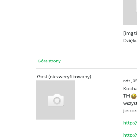
[img t
Dzięku
Góra strony
Gast (niezweryfikowany)
ndz., 0
Koch
TM
wszys
jeszc
http:
http: