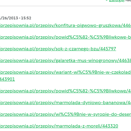
5/26/2013 - 15:52
//przepisownia.pl/przepisy/konfitura-pigwowo-gruszkowa/44
//przepisownia.pl/przepisy/powid%C5%82-%C5%9Bliwkowe-b
//przepisownia.pl/przepisy/sok-z-czarnego-bzu/445797
//przepisownia.pl/przepisy/galaretka-mus-winogronowy/4463
//przepisownia.pl/przepisy/wariant-wi%C5%9Bnie-w-czeko
/443901
//przepisownia.pl/przepisy/powid%C5%82-%C5%9Bliwkowe/
//przepisownia.pl/przepisy/marmolada-dyniowo-bananowa/
//przepisownia.pl/przepisy/wi%C5%9Bnie-w-syropie-do-des
//przepisownia.pl/przepisy/marmolada-z-moreli/443320