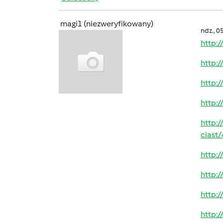
magi1 (niezweryfikowany)
ndz., 0
http:
http:
http:
http:
http:
ciast
http:
http:
http:
http: