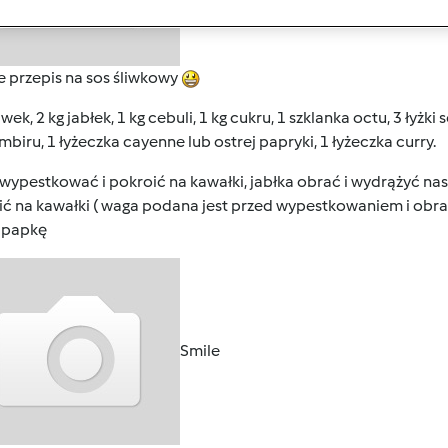
e przepis na sos śliwkowy
liwek, 2 kg jabłek, 1 kg cebuli, 1 kg cukru, 1 szklanka octu, 3 łyżki
imbiru, 1 łyżeczka cayenne lub ostrej papryki, 1 łyżeczka curry.
 wypestkować i pokroić na kawałki, jabłka obrać i wydrążyć nas
ić na kawałki ( waga podana jest przed wypestkowaniem i obr
 papkę
Smile