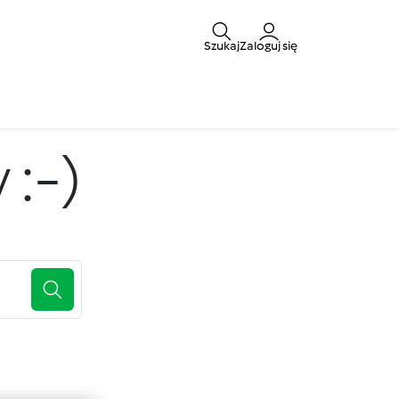
Szukaj
Zaloguj się
:-)