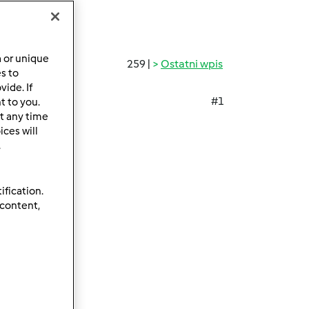
a or unique
259 |
Ostatni wpis
es to
ide. If
#1
t to you.
t any time
ces will
.
ification.
 content,