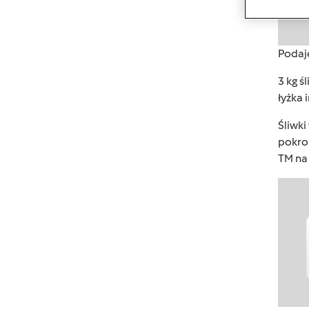
Podaj
3 kg ś
łyżka 
Śliwki
pokro
TM na