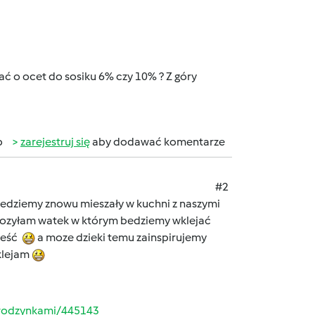
ać o ocet do sosiku 6% czy 10% ? Z góry
b
zarejestruj się
aby dodawać komentarze
#2
 bedziemy znowu mieszały w kuchni z naszymi
załozyłam watek w którym bedziemy wklejać
aleść
a moze dzieki temu zainspirujemy
klejam
rodzynkami/445143