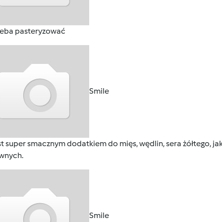
rzeba pasteryzować
Smile
est super smacznym dodatkiem do mięs, wędlin, sera żółtego, 
wnych.
Smile