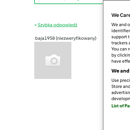
We Care
Szybka odpowiedź
We and 
identifie
support t
baja1958 (niezweryfikowany)
ndz., 0
trackers 
You can r
monik
by clicki
[img t
have effe
Cytuj:
We and 
magi1[
Use preci
Store and
Ufff j
advertis
develop
List of P