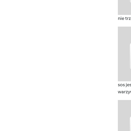
nie t
sos j
warzy