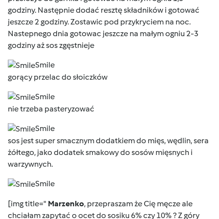
godziny. Następnie dodać resztę składników i gotować
jeszcze 2 godziny. Zostawic pod przykryciem na noc.
Nastepnego dnia gotowac jeszcze na małym ogniu 2-3
godziny aż sos zgęstnieje
Smile
gorący przelac do słoiczków
Smile
nie trzeba pasteryzować
Smile
sos jest super smacznym dodatkiem do mięs, wędlin, sera
żółtego, jako dodatek smakowy do sosów mięsnych i
warzywnych.
Smile
[img title="
Marzenko
, przepraszam że Cię męcze ale
chciałam zapytać o ocet do sosiku 6% czy 10% ? Z góry