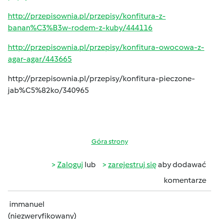
http://przepisownia.pl/przepisy/konfitura-z-
banan%C3%B3w-rodem-z-kuby/444116
http://przepisownia.pl/przepisy/konfitura-owocowa-z-
agar-agar/443665
http://przepisownia.pl/przepisy/konfitura-pieczone-
jab%C5%82ko/340965
Góra strony
Zaloguj
lub
zarejestruj się
aby dodawać
komentarze
immanuel
(niezweryfikowany)