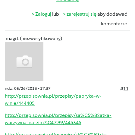
Zaloguj
lub
zarejestruj się
aby dodawać
komentarze
magi1 (niezweryfikowany)
ndz., 05/26/2013 - 17:37
#11
http://przepisownia.pl/przepisy/papryka-w-
winie/444405
http://przepisownia.pl/przepisy/sa%C5%82atka-
warzywna-na-zim%C4%99/445345
http://przepisownia.pl/przepisy/sk%C3%B3rka-