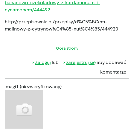
bananowo-czekoladowy-z-kardamonem-i-
cynamonem/444492
http://przepisownia.pl/przepisy/d%C5%BCem-
malinowy-z-cytrynow%C4%85-nut%C4%85/444920
Góra strony
Zaloguj
lub
zarejestruj się
aby dodawać
komentarze
magi1 (niezweryfikowany)