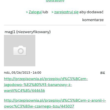
Góra strony
Zaloguj
lub
zarejestruj się
aby dodawać
komentarze
magi1 (niezweryfikowany)
ndz., 05/26/2013 - 16:00
#4
http://przepisownia.pl/przepisy/d%C5%BCem-
jagodowo-%E2%80%93-bananowy-z-
wanili%C4%85/444636
http://przepisownia.pl/przepisy/d%C5%BCem-z-aronii-i-
owoc%C3%B3w-czarnego-bzu/445027