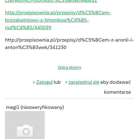
czerwonych-pomidor%C3%B3w/446631
http://przepisownia.pl/przepisy/d%C5%BCem-
brzoskwiniowy-z-limonkow%C4%85-
nut%C4%85/445039
http://przepisownia.pl/przepisy/d%C5%BCem-z-aronii-i-
anton%C3%B3wek/341230
Góra strony
Zaloguj
lub
zarejestruj się
aby dodawać
komentarze
magi1 (niezweryfikowany)