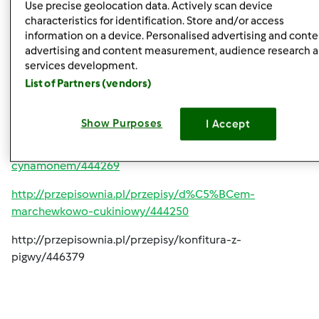
Use precise geolocation data. Actively scan device
owocowy/445033
characteristics for identification. Store and/or access
information on a device. Personalised advertising and conte
http://przepisownia.pl/przepisy/d%C5%BCem-cukinia-
advertising and content measurement, audience research 
cytryna/444822
services development.
List of Partners (vendors)
http://przepisownia.pl/przepisy/d%C5%BCem-
malinowo-ananasowy/444512
Show Purposes
I Accept
http://przepisownia.pl/przepisy/d%C5%BCem-
%C5%9Bliwkowo-jab%C5%82kowy-z-
cynamonem/444269
http://przepisownia.pl/przepisy/d%C5%BCem-
marchewkowo-cukiniowy/444250
http://przepisownia.pl/przepisy/konfitura-z-
pigwy/446379