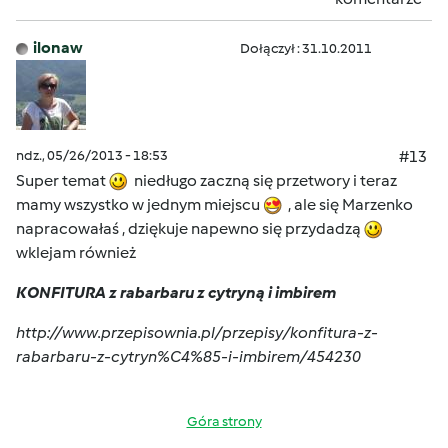
ilonaw
Dołączył : 31.10.2011
ndz., 05/26/2013 - 18:53
#13
Super temat
niedługo zaczną się przetwory i teraz
mamy wszystko w jednym miejscu
, ale się Marzenko
napracowałaś , dziękuje napewno się przydadzą
wklejam również
KONFITURA z rabarbaru z cytryną i imbirem
http://www.przepisownia.pl/przepisy/konfitura-z-
rabarbaru-z-cytryn%C4%85-i-imbirem/454230
Góra strony