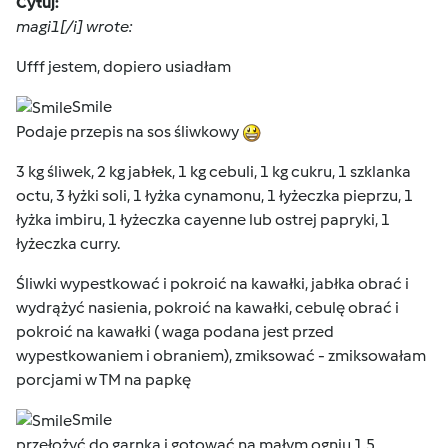
Cytuj:
magi1[/i] wrote:
Ufff jestem, dopiero usiadłam
Smile
Podaje przepis na sos śliwkowy
3 kg śliwek, 2 kg jabłek, 1 kg cebuli, 1 kg cukru, 1 szklanka
octu, 3 łyżki soli, 1 łyżka cynamonu, 1 łyżeczka pieprzu, 1
łyżka imbiru, 1 łyżeczka cayenne lub ostrej papryki, 1
łyżeczka curry.
Śliwki wypestkować i pokroić na kawałki, jabłka obrać i
wydrążyć nasienia, pokroić na kawałki, cebulę obrać i
pokroić na kawałki ( waga podana jest przed
wypestkowaniem i obraniem), zmiksować - zmiksowałam
porcjami w TM na papkę
Smile
przełożyć do garnka i gotować na małym ogniu 1,5