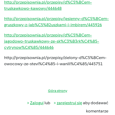
http://przepisownia.pl/przepisy/d%C5%BCem-
truskawkowo-kawowy/444648
http://przepisownia.pl/przepisy/jesienny-d%C5%BCem-
gruszkowy-z-jab%C5%82uszkami-i-imbirem/445926
http://przepisownia.pl/przepisy/d%C5%BCem-
jagodowo-truskawkowy-ze-sk%C3%B3rk%C4%85-
cytrynow%C4%85/444646
http://przepisownia.pl/przepisy/zielony-d%C5%BCem-
owocowy-ze-stevi%C4%85-i-wanili%C4%85/445751
Góra strony
Zaloguj
lub
zarejestruj się
aby dodawać
komentarze