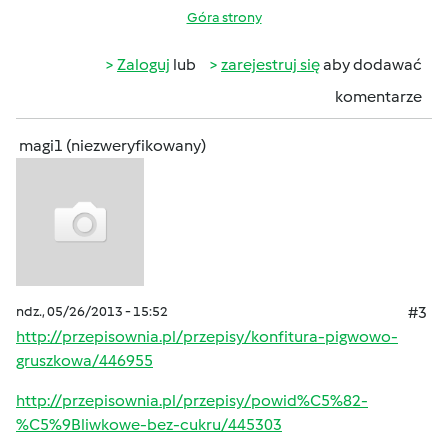
Góra strony
Zaloguj
lub
zarejestruj się
aby dodawać
komentarze
magi1 (niezweryfikowany)
ndz., 05/26/2013 - 15:52
#3
http://przepisownia.pl/przepisy/konfitura-pigwowo-
gruszkowa/446955
http://przepisownia.pl/przepisy/powid%C5%82-
%C5%9Bliwkowe-bez-cukru/445303