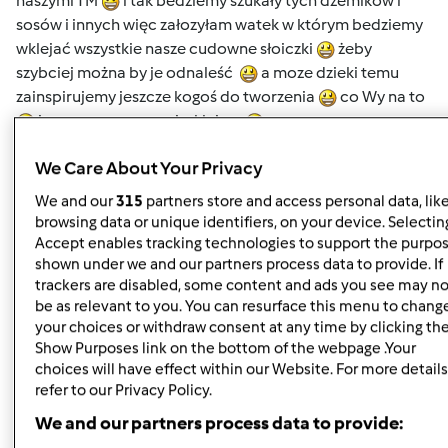
naszymi TM
i tak bedziemy szukały tych dżemików i
sosów i innych więc załozyłam watek w którym bedziemy
wklejać wszystkie nasze cudowne słoiczki
żeby
szybciej można by je odnaleść
a moze dzieki temu
zainspirujemy jeszcze kogoś do tworzenia
co Wy na to
ja zaczynam pracę i wklejam
http://przepisownia.pl/przepisy/d%C5%BCem-
We Care About Your Privacy
owocowy/445146
We and our
315
partners store and access personal data, lik
browsing data or unique identifiers, on your device. Selecting
http://przepisownia.pl/przepisy/d%C5%BCem-
Accept enables tracking technologies to support the purpo
jab%C5%82kowy-z-rodzynkami/445143
shown under we and our partners process data to provide. If
trackers are disabled, some content and ads you see may no
http://przepisownia.pl/przepisy/d%C5%BCem-wielo-
be as relevant to you. You can resurface this menu to chang
owoc/444516
your choices or withdraw consent at any time by clicking th
Show Purposes link on the bottom of the webpage .Your
http://przepisownia.pl/przepisy/d%C5%BCem-z-cukini-
choices will have effect within our Website. For more details
ze-sk%C3%B3rk%C4%85-
refer to our Privacy Policy.
pomara%C5%84czow%C4%85/444246
We and our partners process data to provide:
http://przepisownia.pl/przepisy/d%C5%BCem-dyniowo-