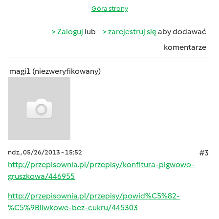
Góra strony
Zaloguj
lub
zarejestruj się
aby dodawać
komentarze
magi1 (niezweryfikowany)
ndz., 05/26/2013 - 15:52
#3
http://przepisownia.pl/przepisy/konfitura-pigwowo-
gruszkowa/446955
http://przepisownia.pl/przepisy/powid%C5%82-
%C5%9Bliwkowe-bez-cukru/445303