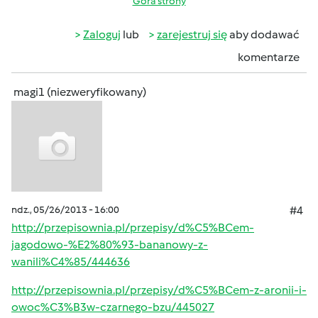
Góra strony
Zaloguj
lub
zarejestruj się
aby dodawać
komentarze
magi1 (niezweryfikowany)
ndz., 05/26/2013 - 16:00
#4
http://przepisownia.pl/przepisy/d%C5%BCem-
jagodowo-%E2%80%93-bananowy-z-
wanili%C4%85/444636
http://przepisownia.pl/przepisy/d%C5%BCem-z-aronii-i-
owoc%C3%B3w-czarnego-bzu/445027