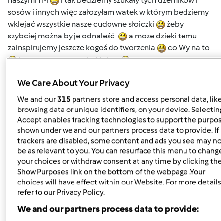
naszymi TM
i tak bedziemy szukały tych dżemików i
sosów i innych więc załozyłam watek w którym bedziemy
wklejać wszystkie nasze cudowne słoiczki
żeby
szybciej można by je odnaleść
a moze dzieki temu
zainspirujemy jeszcze kogoś do tworzenia
co Wy na to
ja zaczynam pracę i wklejam
http://przepisownia.pl/przepisy/d%C5%BCem-
We Care About Your Privacy
owocowy/445146
We and our
315
partners store and access personal data, lik
browsing data or unique identifiers, on your device. Selecting
http://przepisownia.pl/przepisy/d%C5%BCem-
Accept enables tracking technologies to support the purpo
jab%C5%82kowy-z-rodzynkami/445143
shown under we and our partners process data to provide. If
trackers are disabled, some content and ads you see may no
http://przepisownia.pl/przepisy/d%C5%BCem-wielo-
be as relevant to you. You can resurface this menu to chang
owoc/444516
your choices or withdraw consent at any time by clicking th
Show Purposes link on the bottom of the webpage .Your
http://przepisownia.pl/przepisy/d%C5%BCem-z-cukini-
choices will have effect within our Website. For more details
ze-sk%C3%B3rk%C4%85-
refer to our Privacy Policy.
pomara%C5%84czow%C4%85/444246
We and our partners process data to provide:
http://przepisownia.pl/przepisy/d%C5%BCem-dyniowo-