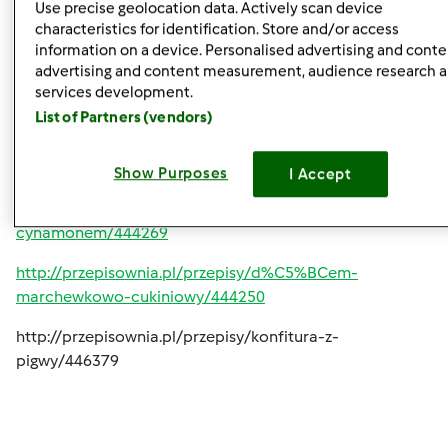
Use precise geolocation data. Actively scan device
owocowy/445033
characteristics for identification. Store and/or access
information on a device. Personalised advertising and conte
http://przepisownia.pl/przepisy/d%C5%BCem-cukinia-
advertising and content measurement, audience research 
cytryna/444822
services development.
List of Partners (vendors)
http://przepisownia.pl/przepisy/d%C5%BCem-
malinowo-ananasowy/444512
Show Purposes
I Accept
http://przepisownia.pl/przepisy/d%C5%BCem-
%C5%9Bliwkowo-jab%C5%82kowy-z-
cynamonem/444269
http://przepisownia.pl/przepisy/d%C5%BCem-
marchewkowo-cukiniowy/444250
http://przepisownia.pl/przepisy/konfitura-z-
pigwy/446379