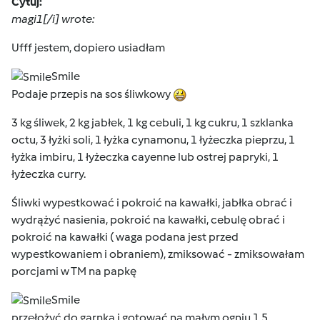
Cytuj:
magi1[/i] wrote:
Ufff jestem, dopiero usiadłam
Smile
Podaje przepis na sos śliwkowy
3 kg śliwek, 2 kg jabłek, 1 kg cebuli, 1 kg cukru, 1 szklanka
octu, 3 łyżki soli, 1 łyżka cynamonu, 1 łyżeczka pieprzu, 1
łyżka imbiru, 1 łyżeczka cayenne lub ostrej papryki, 1
łyżeczka curry.
Śliwki wypestkować i pokroić na kawałki, jabłka obrać i
wydrążyć nasienia, pokroić na kawałki, cebulę obrać i
pokroić na kawałki ( waga podana jest przed
wypestkowaniem i obraniem), zmiksować - zmiksowałam
porcjami w TM na papkę
Smile
przełożyć do garnka i gotować na małym ogniu 1,5