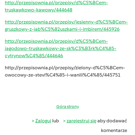
http://przepisownia.pl/przepisy/d%C5%BCem-
truskawkowo-kawowy/444648
http://przepisownia.pl/przepisy/jesienny-d%C5%BCem-
gruszkowy-z-jab%C5%82uszkami-i-imbirem/445926
http://przepisownia.pl/przepisy/d%C5%BCem-
jagodowo-truskawkowy-ze-sk%C3%B3rk%C4%85-
cytrynow%C4%85/444646
http://przepisownia.pl/przepisy/zielony-d%C5%BCem-
owocowy-ze-stevi%C4%85-i-wanili%C4%85/445751
Góra strony
Zaloguj
lub
zarejestruj się
aby dodawać
komentarze