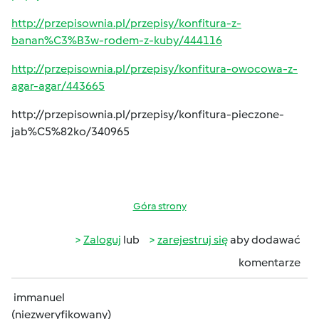
http://przepisownia.pl/przepisy/konfitura-z-
banan%C3%B3w-rodem-z-kuby/444116
http://przepisownia.pl/przepisy/konfitura-owocowa-z-
agar-agar/443665
http://przepisownia.pl/przepisy/konfitura-pieczone-
jab%C5%82ko/340965
Góra strony
Zaloguj
lub
zarejestruj się
aby dodawać
komentarze
immanuel
(niezweryfikowany)