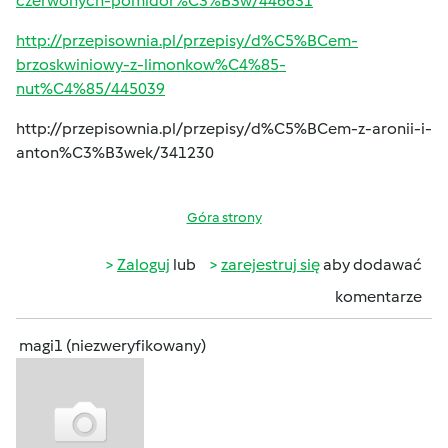
czerwonych-pomidor%C3%B3w/446631
http://przepisownia.pl/przepisy/d%C5%BCem-
brzoskwiniowy-z-limonkow%C4%85-
nut%C4%85/445039
http://przepisownia.pl/przepisy/d%C5%BCem-z-aronii-i-
anton%C3%B3wek/341230
Góra strony
Zaloguj
lub
zarejestruj się
aby dodawać
komentarze
magi1 (niezweryfikowany)