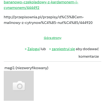
bananowo-czekoladowy-z-kardamonem-i-
cynamonem/444492
http://przepisownia.pl/przepisy/d%C5%BCem-
malinowy-z-cytrynow%C4%85-nut%C4%85/444920
Góra strony
Zaloguj
lub
zarejestruj się
aby dodawać
komentarze
magi1 (niezweryfikowany)