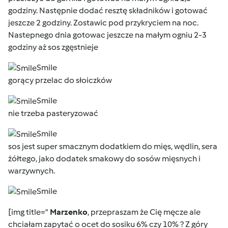
godziny. Następnie dodać resztę składników i gotować
jeszcze 2 godziny. Zostawic pod przykryciem na noc.
Nastepnego dnia gotowac jeszcze na małym ogniu 2-3
godziny aż sos zgęstnieje
Smile
gorący przelac do słoiczków
Smile
nie trzeba pasteryzować
Smile
sos jest super smacznym dodatkiem do mięs, wędlin, sera
żółtego, jako dodatek smakowy do sosów mięsnych i
warzywnych.
Smile
[img title="
Marzenko
, przepraszam że Cię męcze ale
chciałam zapytać o ocet do sosiku 6% czy 10% ? Z góry