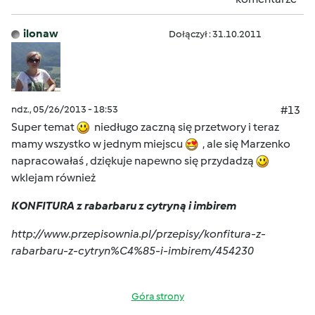
ilonaw
Dołączył : 31.10.2011
ndz., 05/26/2013 - 18:53
#13
Super temat
niedługo zaczną się przetwory i teraz
mamy wszystko w jednym miejscu
, ale się Marzenko
napracowałaś , dziękuje napewno się przydadzą
wklejam również
KONFITURA z rabarbaru z cytryną i imbirem
http://www.przepisownia.pl/przepisy/konfitura-z-
rabarbaru-z-cytryn%C4%85-i-imbirem/454230
Góra strony