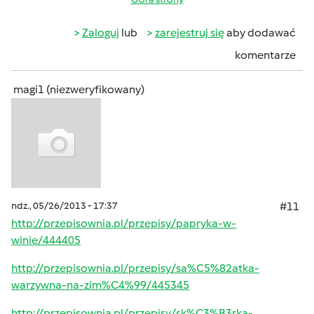
Zaloguj
lub
zarejestruj się
aby dodawać
komentarze
magi1 (niezweryfikowany)
ndz., 05/26/2013 - 17:37
#11
http://przepisownia.pl/przepisy/papryka-w-
winie/444405
http://przepisownia.pl/przepisy/sa%C5%82atka-
warzywna-na-zim%C4%99/445345
http://przepisownia.pl/przepisy/sk%C3%B3rka-