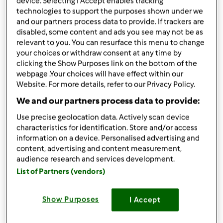
device. Selecting I Accept enables tracking
pokruszonych
technologies to support the purposes shown under we
600
g
maki pszennej chlebowej,
mąki pszennej
and our partners process data to provide. If trackers are
chlebowej (typ 750), plus dodatkowa ilość do
disabled, some content and ads you see may not be as
oprószenia chleba
relevant to you. You can resurface this menu to change
your choices or withdraw consent at any time by
150
g
mąki żytniej,
mąki żytniej (typ 720)
clicking the Show Purposes link on the bottom of the
50
g
żurawiny,
żurawiny suszonej (opcjonalnie
webpage .Your choices will have effect within our
rodzynki)
Website. For more details, refer to our Privacy Policy.
15
g
soli
We and our partners process data to provide:
1
łyżki
cukru
1
łyżki
ocet winny,
Jabłkowy
Use precise geolocation data. Actively scan device
1
łyżki
oleju,
do natłuszczenia miski
characteristics for identification. Store and/or access
information on a device. Personalised advertising and
Lista zakupów
content, advertising and content measurement,
audience research and services development.
List of Partners (vendors)
Show Purposes
I Accept