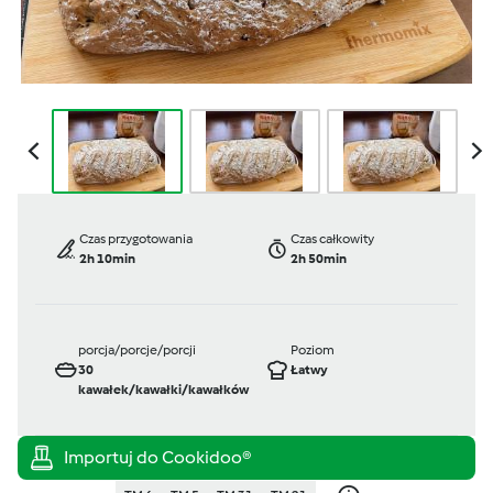
Czas przygotowania
Czas całkowity
2h 10min
2h 50min
porcja/porcje/porcji
Poziom
30
Łatwy
kawałek/kawałki/kawałków