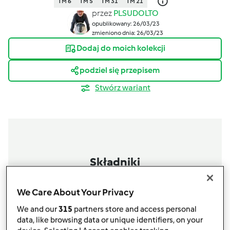
TM 6
TM 5
TM 31
TM 21
przez
PLSUDOLTO
opublikowany: 26/03/23
zmieniono dnia: 26/03/23
Dodaj do moich kolekcji
podziel się przepisem
Stwórz wariant
Składniki
Chleb Obrowski
We Care About Your Privacy
450
g
wody,
Letniej
We and our
315
partners store and access personal
100
g
jogurt naturalny
data, like browsing data or unique identifiers, on your
30
g
drożdże świeże,
świeżych drożdży,