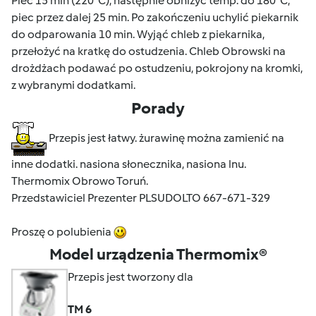
Piec 15 min (220°C), następnie obniżyć temp. do 180°C,
piec przez dalej 25 min. Po zakończeniu uchylić piekarnik
do odparowania 10 min. Wyjąć chleb z piekarnika,
przełożyć na kratkę do ostudzenia. Chleb Obrowski na
drożdżach podawać po ostudzeniu, pokrojony na kromki,
z wybranymi dodatkami.
Porady
Przepis jest łatwy. żurawinę można zamienić na
inne dodatki. nasiona słonecznika, nasiona lnu.
Thermomix Obrowo Toruń.
Przedstawiciel Prezenter PLSUDOLTO 667-671-329
Proszę o polubienia
Model urządzenia Thermomix®
Przepis jest tworzony dla
TM 6