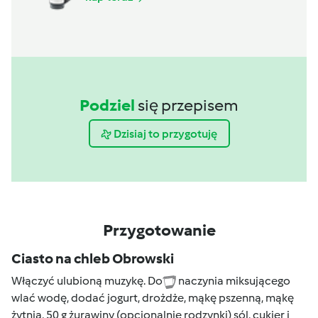
Podziel
się przepisem
Dzisiaj to przygotuję
Przygotowanie
Ciasto na chleb Obrowski
Włączyć ulubioną muzykę. Do
naczynia miksującego
wlać wodę, dodać jogurt, drożdże, mąkę pszenną, mąkę
żytnią, 50 g żurawiny (opcjonalnie rodzynki) sól, cukier i