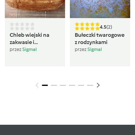
4.5
(2)
Chleb wiejski na
Bułeczki twarogowe
zakwasie i
z rodzynkami
drożdżach
przez
Sigmal
przez
Sigmal