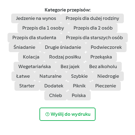
Kategorie przepisów:
Jedzenie na wynos
Przepis dla dużej rodziny
Przepis dla 1 osoby
Przepis dla 2 osób
Przepis dla studenta
Przepis dla starszych osób
Śniadanie
Drugie śniadanie
Podwieczorek
Kolacja
Rodzaj posiłku
Przekąska
Wegetariańska
Bez jajek
Bez alkoholu
Łatwe
Naturalne
Szybkie
Niedrogie
Starter
Dodatek
Piknik
Pieczenie
Chleb
Polska
Wyślij do wydruku